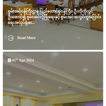
စွမ်းအင်ဝန်ကြီးဌာန ပြည်ထောင်စုဝန်ကြီး၊ ဦးကိုကိုလွင်
ဦးဆောင်၍ စွမ်းအင်လုံခြုံရေးနှင့် စွမ်းအင်အသွင်ကူးပြောင်း
ရေးအလုပ်ရုံဆ...
Read More
st
01
Apr 2024