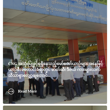
CNG အသုံးပြုခွင့်ရရှိနေသည့်မော်တော်ယာဉ်များအနေဖြင့်
ယာဉ်စီးခတောင်းခံရာတွင် ဓာတ်ဆီ၊ ဒီဇယ် ကားများထက်
သိသာစွာလျှော့ချတောင်...
Read More