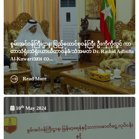
စွမ်းအင်ဝန်ကြီးဌာန၊ ပြည်ထောင်စုဝန်ကြီး ဦးကိုကိုလွင် ကာ
တာသံရုံးသံရုံးယာယီတာဝန်ခံ/သံအမတ် Dr. Rashid Adbulla
Al-Kuwariအား လ...
Read More
th
10
May 2024