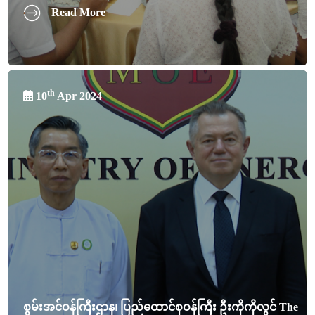
Read More
th
10
Apr 2024
စွမ်းအင်ဝန်ကြီးဌာန၊ ပြည်ထောင်စုဝန်ကြီး ဦးကိုကိုလွင် The