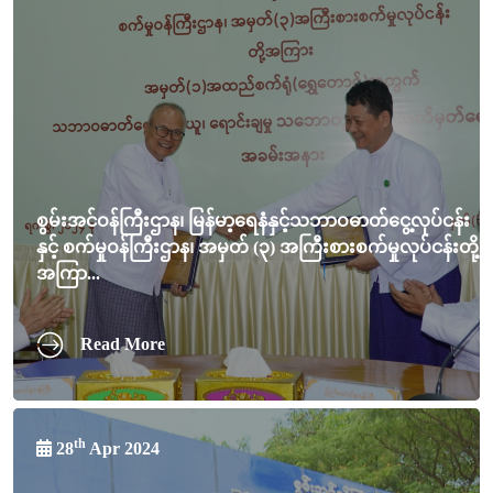
စွမ်းအင်ဝန်ကြီးဌာန၊ မြန်မာ့ရေနံနှင့်သဘာဝဓာတ်ငွေ့လုပ်ငန်း
နှင့် စက်မှုဝန်ကြီးဌာန၊ အမှတ် (၃) အကြီးစားစက်မှုလုပ်ငန်းတို့
အကြာ...
Read More
th
28
Apr 2024