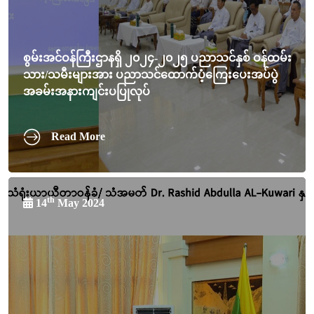
စွမ်းအင်ဝန်ကြီးဌာနရှိ ၂၀၂၄-၂၀၂၅ ပညာသင်နှစ် ဝန်ထမ်း
သား/သမီးများအား ပညာသင်ထောက်ပံ့ကြေးပေးအပ်ပွဲ
အခမ်းအနားကျင်းပပြုလုပ်
Read More
th
14
May 2024