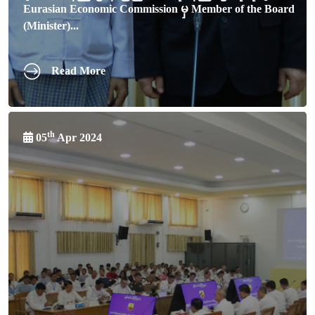
Eurasian Economic Commission မှ Member of the Board
(Minister)...
Read More
th
05
Apr 2024