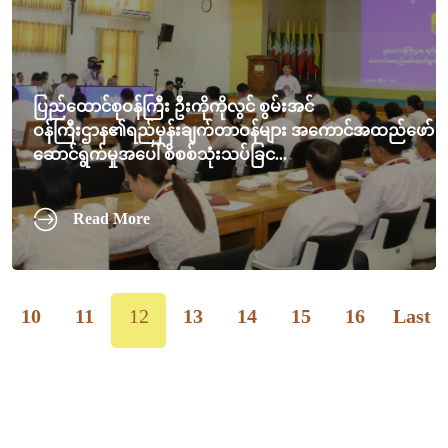
ပြည်ထောင်စုဝန်ကြီး ဦးကိုကိုလွင် စွမ်းအင်
ဝန်ကြီးဌာန၏ရည်မှန်းချက်တာဝန်များ အကောင်အထည်ဖော်
ဆောင်ရွက်မှုအပေါ် စိစစ်သုံးသပ်ခြင...
Read More
10
11
12
13
14
15
16
Last