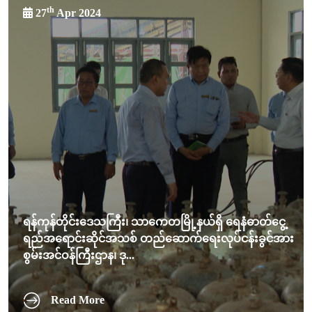
th
27
Apr 2024
ရန်ကုန်တိုင်းဒေသကြီး၊ သာကေတမြို့နယ်ရှိ ရေနံဓာတ်ငွေ့
ရည်အရောင်းဆိုင်အသစ် တည်ဆောက်ရေးလုပ်ငန်းခွင်အား
စွမ်းအင်ဝန်ကြီးဌာန၊ ဒု...
Read More