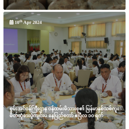
th
10
Apr 2024
စွမ်းအင်ဝန်ကြီးဌာန ဝန်ထမ်းမိသားစု၏ မြန်မာနှစ်သစ်ကူး
မိတ်ဆုံစားပွဲကျင်းပ နေပြည်တော် ဧပြီလ ၁၀ ရက်