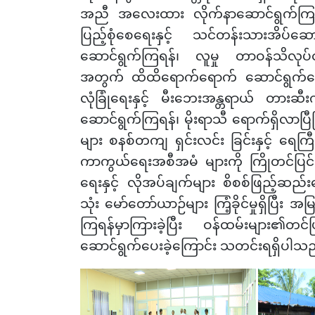
အညီ အလေးထား လိုက်နာဆောင်ရွက်ကြရန်
ပြည့်စုံစေရေးနှင့် သင်တန်းသားအိပ်
ဆောင်ရွက်ကြရန်၊ လူမှု တာဝန်သိလုပ်
အတွက် ထိထိရောက်ရောက် ဆောင်ရွက်ပေးန
လုံခြုံရေးနှင့် မီးဘေးအန္တရာယ် တားဆ
ဆောင်ရွက်ကြရန်၊ မိုးရာသီ ရောက်ရှိလာပြီ
များ စနစ်တကျ ရှင်းလင်း ခြင်းနှင့် ရေ
ကာကွယ်ရေးအစီအမံ များကို ကြိုတင်ပြင်ဆင
ရေးနှင့် လိုအပ်ချက်များ စိစစ်ဖြည့်ဆည်းပေးရ
သုံး မော်တော်ယာဉ်များ ကြံ့ခိုင်မှုရှိပြီ
ကြရန်မှာကြားခဲ့ပြီး ဝန်ထမ်းများ၏တင်ပြမ
ဆောင်ရွက်ပေးခဲ့ကြောင်း သတင်းရရှိပါသ