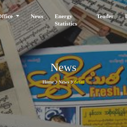
Office
News
Energy
Tender
Statistics
News
Home
News
detail