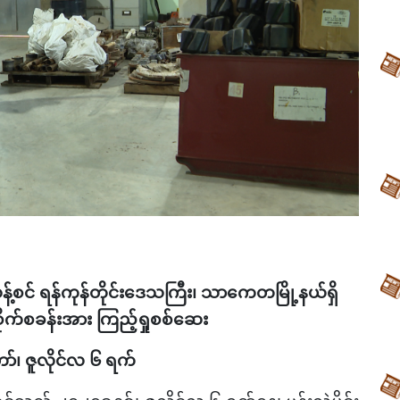
န့်စင် ရန်ကုန်တိုင်းဒေသကြီး၊ သာကေတမြို့နယ်ရှိ
ုက်စခန်းအား ကြည့်ရှုစစ်ဆေး
်၊ ဇူလိုင်လ ၆ ရက်