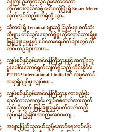
ဝန်ကြီး ဦးကိုကိုလွင် ဦးဆောင်သော
ကိုယ်စားလှယ်အဖွဲ့ မော်စကိုမြို့ရှိ Smart Meter
ထုတ်လုပ်သည့်စက်ရုံသို့ သွာ...
သီလဝါ ရှိ Terminal များသို့ ပြည်ပမှ စက်သုံး
ဆီများ တင်သွင်းရောက်ရှိမှု၊ သိုလှောင်ထားရှိမှု၊
ဖြန့်ဖြူးနေမှုနှင့် စစ်ဆေးရေးဂိတ်များတွင် ဆီ
တင်ယာဉ်များအားစ...
လျှပ်စစ်နှင့်စွမ်းအင်ဝန်ကြီးဌာနနှင့် အကျိုးတူ
ပူးပေါင်းဆောင်ရွက်လျက်ရှိသည့် ထိုင်းနိုင်ငံ၊
PTTEP International Limited ၏ အမှုဆောင်
အရာရှိချုပ်မှ လျှပ်စစ...
လျှပ်စစ်နှင့်စွမ်းအင်ဝန်ကြီးဌာန လာမည့်မိုး
ရာသီကာလအတွင်း လျှပ်စစ်ဓာတ်အားထုတ်
လုပ်၊ ပို့လွှတ်၊ ဖြန့်ဖြူးမှုနှင့်ပတ်သက်သည့်
လုပ်ငန်းညှိနှိုင်းအစည်းအဝေးကျ...
အများပြည်သူသယ်ယူပို့ဆောင်ရေးလုပ်ငန်း