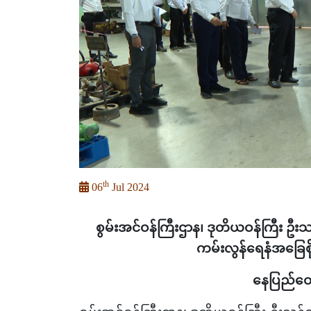
th
06
Jul 2024
စွမ်းအင်ဝန်ကြီးဌာန၊ ဒုတိယဝန်ကြီး ဦးသ
ကမ်းလွန်ရေနံအခြေစိ
နေပြည်တော