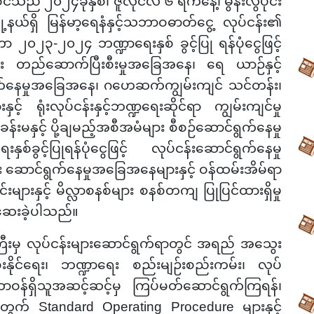
်သည် ၂၀၂၄ခုနှစ်၊ ဇူလိုင်လ ၆ ရက်နေ့၊ မွန်းလွဲပိုင်း
နယ်ရှိ မြန်မာ့ရေနံနှင့်သဘာဝဓာတ်ငွေ့ လုပ်ငန်း၏
ာ ၂၀၂၃-၂၀၂၄ ဘဏ္ဍာရေးနှစ် ခွင့်ပြု ရန်ပုံငွေဖြင့်
ား တည်ဆောက်ပြီးစီးမှုအခြေအနေ၊ ရေ ယာဉ်နှင့်
ရွက်နေမှုအခြေအနေ၊ ဂဟေဆက်ကျွမ်းကျင် သင်တန်း၊
င့် ရုံးလုပ်ငန်းနှင့်ဘဏ္ဍရေးဆိုင်ရာ ကျွမ်းကျင်မှု
န်းမနှင့် ပို့ချမည့်အစီအမံများ စီစဉ်ဆောင်ရွက်နေမှု
့်ပြုရန်ပုံငွေဖြင့် လုပ်ငန်းဆောင်ရွက်နေမှု
 ဆောင်ရွက်နေမှုအခြေအနေများနှင့် ဝန်ထမ်းအိမ်ရာ
င်းများနှင့် မိလ္လာစနစ်များ စနစ်တကျ ပြုပြင်ထားရှိမှု
ဆေးခဲ့ပါသည်။
ြီးမှ လုပ်ငန်းများဆောင်ရွက်ရာတွင် အရည် အသွေး
ီးစီးနိုင်ရေး၊ ဘဏ္ဍာရေး စည်းမျဉ်းစည်းကမ်း၊ လုပ်
ာဝန်ရှိသူအဆင့်ဆင့်မှ ကြပ်မတ်ဆောင်ရွက်ကြရန်၊
အတွက် Standard Operating Procedure များနှင့်