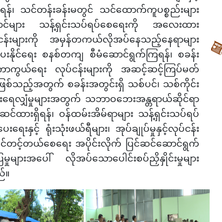
၊ သင်တန်းခန်းမတွင် သင်ထောက်ကူပစ္စည်းများ
ဆောင်များ သန့်ရှင်းသပ်ရပ်စေရေးကို အလေးထား
ငန်းများကို အမှန်တကယ်လိုအပ်နေသည့်နေရာများ
ိုင်ရေး စနစ်တကျ စီမံဆောင်ရွက်ကြရန်၊ စခန်း
ီးကာကွယ်ရေး လုပ်ငန်းများကို အဆင့်ဆင့်ကြပ်မတ်
ဖြစ်သည့်အတွက် စခန်းအတွင်းရှိ သစ်ပင်၊ သစ်ကိုင်း
ကြီးရေလျှံမှုများအတွက် သဘာဝဘေးအန္တရာယ်ဆိုင်ရာ
်ထားရှိရန်၊ ဝန်ထမ်းအိမ်ရာများ သန့်ရှင်းသပ်ရပ်
ေးနှင့် ရုံးသုံးဖယ်ရီများ၊ အုပ်ချုပ်မှုနှင့်လုပ်ငန်း
း အမြင်တင့်တယ်စေရေး အပိုင်းလိုက် ပြင်ဆင်ဆောင်ရွက်
ှုများအပေါ် လိုအပ်သောပေါင်းစပ်ညှိနှိုင်းမှုများ
ည်။