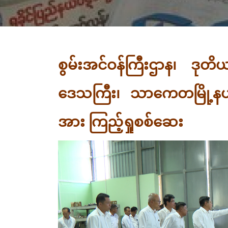
စွမ်းအင်ဝန်ကြီးဌာန၊ ဒုတိယ
ဒေသကြီး၊ သာကေတမြို့နယ်ရ
အား ကြည့်ရှုစစ်ဆေး