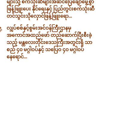
များသို့ စက်သုံးဆီများအဆင်ပြေချောမွေ့စွာ
ဖြန့်ဖြူးပေး နိုင်ရေးနှင့် ပြည်တွင်းစက်သုံးဆီ
တင်သွင်းသိုလှောင်ဖြန့်ဖြူးရော...
လျှပ်စစ်နှင့်စွမ်းအင်ဝန်ကြီးဌာနမှ
အကောင်အထည်ဖော် တည်ဆောက်ပြီးစီးခဲ့
သည့် မန္တလေးတိုင်းဒေသကြီးအတွင်းရှိ သာ
စည် ၄၀ မဂ္ဂါဝပ်နှင့် သပြေဝ ၄၀ မဂ္ဂါဝပ်
နေရောင်...