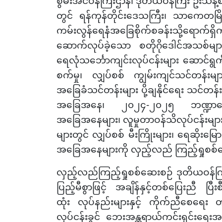
စွမ်းအင်ဝန်ကြီးဌာန၊ ဒုတိယဝန်ကြီး ဦးသန့်စင
တွင် ရန်ကုန်တိုင်းဒေသကြီး၊ သာကေတမြို့
ကမ်းလွန်ရေနံအခြေစိုက်စခန်းသို့ရောက်ရှိက
ဆောက်လုပ်ခဲ့သော စတိုဂိုဒေါင်အသစ်မျ
ရေလုံသင်္ဘောကျင်းလုပ်ငန်းများ ဆောင်
စက်မှု၊ လျှပ်စစ် ကျွမ်းကျင်သင်တန်းများနှ
အခြေခံသင်တန်းများ ပို့ချနိုင်ရေး သင်တန်းခ
အခြေအနေ၊ ၂၀၂၄-၂၀၂၅ ဘဏ္ဍာရေးနှစ်ခွင
အခြေအနေများ၊ လူမှုတာဝန်သိလုပ်ငန်းများ
များတွင် လျှပ်စစ် မီးကြိုးများ၊ ရေဆိုးမြော
အခြေအနေများကို လှည့်လည် ကြည့်ရှုစစ်
လှည့်လည်ကြည့်ရှုစစ်ဆေးစဉ် ဒုတိယဝန်က
ပြည့်မီစွာဖြင့် အချိန်နှင့်တစ်ပြေးညီ ပြ
ထုံး
လုပ်နည်းများနှင့် ကိုက်ညီစေရေး တ
လုပ်ငန်းခွင် ဘေးအန္တရာယ်ကင်းရှင်းရေး