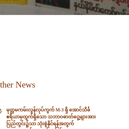
ther News
မုတ္တမကမ်းလွန်လုပ်ကွက် M-3 ရှိ အောင်သိင်္ခ
ဧရိယာမှထွက်ရှိသော သဘာဝဓာတ်ငွေ့များအား
ပြည်တွင်း၌သာ သုံးစွဲနိုင်ရန်အတွက်