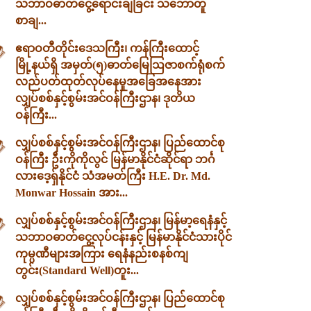
သဘာဝဓာတ်ငွေ့ရောင်းချခြင်း သဘောတူ
စာချ...
ဧရာဝတီတိုင်းဒေသကြီး၊ ကန်ကြီးထောင့်
မြို့နယ်ရှိ အမှတ်(၅)ဓာတ်မြေဩဇာစက်ရုံစက်
လည်ပတ်ထုတ်လုပ်နေမှုအခြေအနေအား
လျှပ်စစ်နှင့်စွမ်းအင်ဝန်ကြီးဌာန၊ ဒုတိယ
ဝန်ကြီး...
လျှပ်စစ်နှင့်စွမ်းအင်ဝန်ကြီးဌာန၊ ပြည်ထောင်စု
ဝန်ကြီး ဦးကိုကိုလွင် မြန်မာနိုင်ငံဆိုင်ရာ ဘင်္ဂ
လားဒေ့ရှ်နိုင်ငံ သံအမတ်ကြီး H.E. Dr. Md.
Monwar Hossain အား...
လျှပ်စစ်နှင့်စွမ်းအင်ဝန်ကြီးဌာန၊ မြန်မာ့ရေနံနှင့်
သဘာဝဓာတ်ငွေ့လုပ်ငန်းနှင့် မြန်မာနိုင်ငံသားပိုင်
ကုမ္ပဏီများအကြား ရေနံနည်းစနစ်ကျ
တွင်း(Standard Well)တူး...
လျှပ်စစ်နှင့်စွမ်းအင်ဝန်ကြီးဌာန၊ ပြည်ထောင်စု