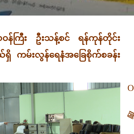
ဝန်ကြီး ဦးသန့်စင် ရန်ကုန်တိုင်း
ှိ ကမ်းလွန်ရေနံအခြေစိုက်စခန်း
O