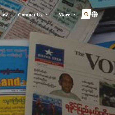
Law
Contact Us
More