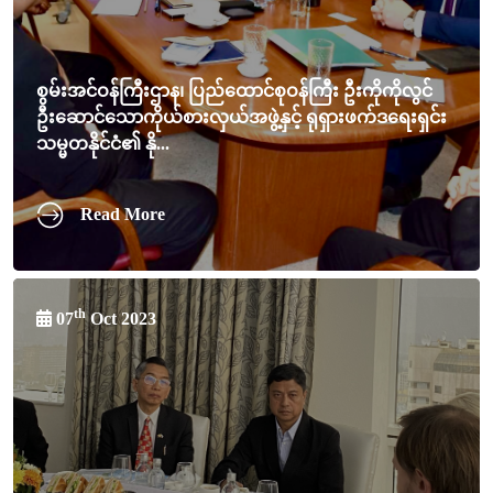
စွမ်းအင်ဝန်ကြီးဌာန၊ ပြည်ထောင်စုဝန်ကြီး ဦးကိုကိုလွင်
ဦးဆောင်သောကိုယ်စားလှယ်အဖွဲ့နှင့် ရုရှားဖက်ဒရေးရှင်း
သမ္မတနိုင်ငံ၏ နို...
Read More
th
07
Oct 2023