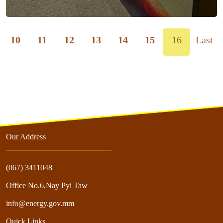
10
11
12
13
14
15
16
Last
Our Address
(067) 3411048
Office No.6,Nay Pyi Taw
info@energy.gov.mm
Quick Links