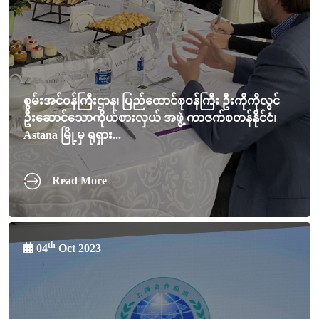
စွမ်းအင်ဝန်ကြီးဌာန၊ ပြည်ထောင်စုဝန်ကြီး ဦးကိုကိုလွင်
ဦးဆောင်သောကိုယ်စားလှယ် အဖွဲ့ ကာဇက်စတန်နိုင်ငံ၊
Astana မြို့မှ ရုရှား...
Read More
th
04
Oct 2023