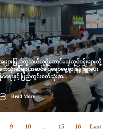
အများပြည်သူသယ်ယူပို့ဆောင်ရေးလုပ်ငန်းများသို့
စက်သုံးဆီများအဆင်ပြေချောမွေ့စွာဖြန့်ဖြူးပေး
နိုင်ရေးနှင့် ပြည်တွင်းစက်သုံးဆ...
Read More
9
10
...
15
16
Last