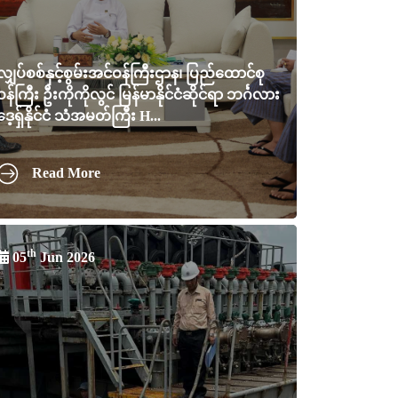
လျှပ်စစ်နှင့်စွမ်းအင်ဝန်ကြီးဌာန၊ ပြည်ထောင်စု
ဝန်ကြီး ဦးကိုကိုလွင် မြန်မာနိုင်ငံဆိုင်ရာ ဘင်္ဂလား
ဒေ့ရှ်နိုင်ငံ သံအမတ်ကြီး H...
Read More
th
05
Jun 2026