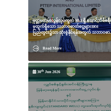
မုတ္တမကမ်းလွန်လုပ်ကွက် M-3 ရှိ အောင်သိင်္ခဧရ
မှထွက်ရှိသော သဘာဝဓာတ်ငွေ့များအား
ပြည်တွင်း၌သာ သုံးစွဲနိုင်ရန်အတွက် သဘာဝဓာ..
Read More
th
30
Jun 2026