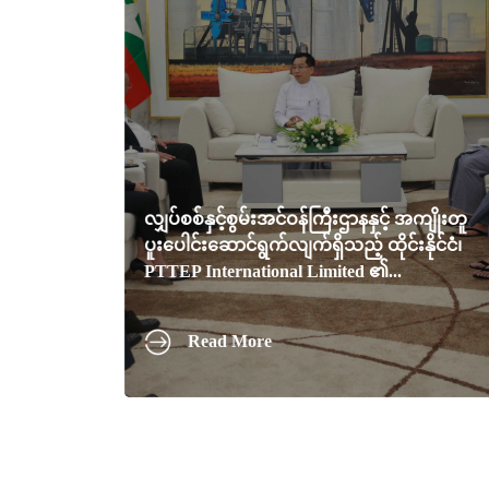
လျှပ်စစ်နှင့်စွမ်းအင်ဝန်ကြီးဌာနနှင့် အကျိုးတူ
ပူးပေါင်းဆောင်ရွက်လျက်ရှိသည့် ထိုင်းနိုင်ငံ၊
PTTEP International Limited ၏...
Read More