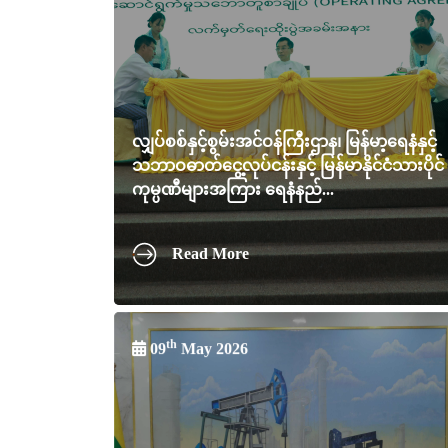
လျှပ်စစ်နှင့်စွမ်းအင်ဝန်ကြီးဌာန၊ မြန်မာ့ရေနံနှင့်
သဘာဝဓာတ်ငွေ့လုပ်ငန်းနှင့် မြန်မာနိုင်ငံသားပိုင်
ကုမ္ပဏီများအကြား ရေနံနည်...
Read More
th
09
May 2026