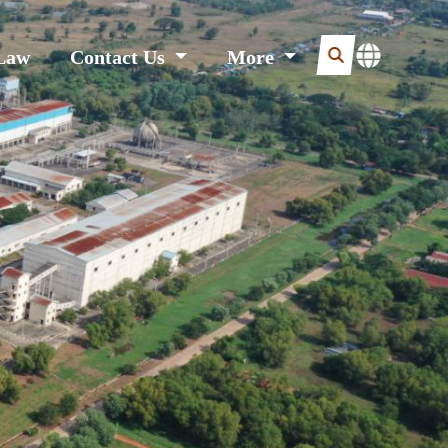
Law
Contact Us
More