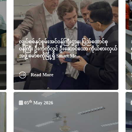
လျှပ်စစ်နှင့်စွမ်းအင်ဝန်ကြီးဌာန၊ ပြည်ထောင်စု
ဝန်ကြီး ဦးကိုကိုလွင် ဦးဆောင်သော ကိုယ်စားလှယ်
အဖွဲ့ မော်စကိုမြို့ရှိ Smart Me...
Read More
th
05
May 2026