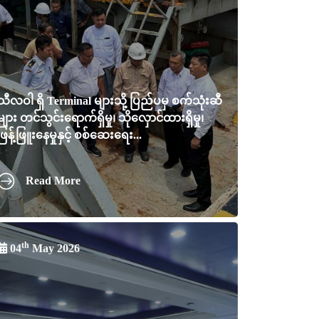
သီလဝါ ရှိ Terminal များသို့ ပြည်ပမှ စက်သုံးဆီ
များ တင်သွင်းရောက်ရှိမှု၊ သိုလှောင်ထားရှိမှု၊
ဖြန့်ဖြူးနေမှုနှင့် စစ်ဆေးရေး...
Read More
th
04
May 2026