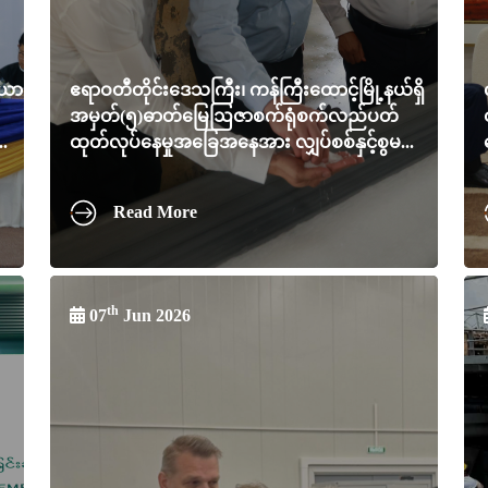
ိယာ
ဧရာဝတီတိုင်းဒေသကြီး၊ ကန်ကြီးထောင့်မြို့နယ်ရှိ
အမှတ်(၅)ဓာတ်မြေဩဇာစက်ရုံစက်လည်ပတ်
.
ထုတ်လုပ်နေမှုအခြေအနေအား လျှပ်စစ်နှင့်စွမ...
Read More
th
07
Jun 2026