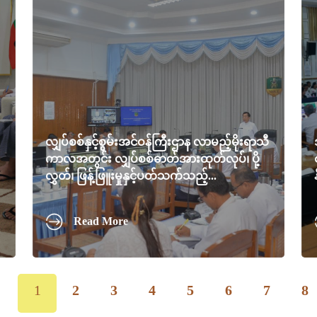
လျှပ်စစ်နှင့်စွမ်းအင်ဝန်ကြီးဌာန လာမည့်မိုးရာသီ
ကာလအတွင်း လျှပ်စစ်ဓာတ်အားထုတ်လုပ်၊ ပို့
လွှတ်၊ ဖြန့်ဖြူးမှုနှင့်ပတ်သက်သည့်...
Read More
1
2
3
4
5
6
7
8