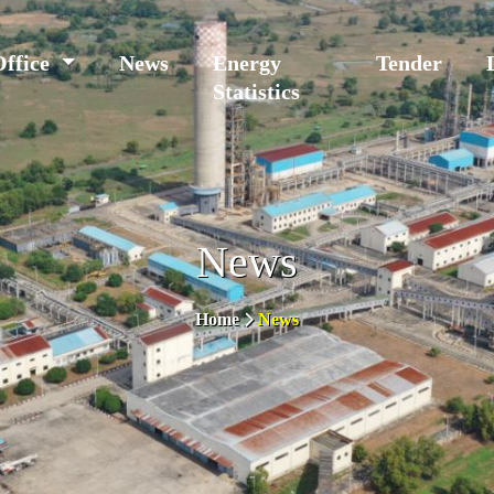
Office
News
Energy
Tender
Statistics
News
Home
News