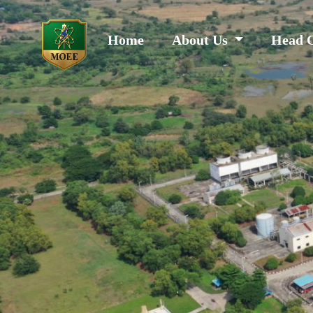
Home
About Us
Head 