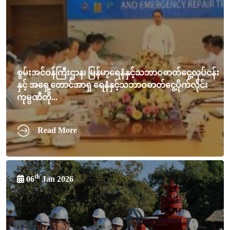
စွမ်းအင်ဝန်ကြီးဌာန၊ မြန်မာ့ရေနံနှင့်သဘာဝဓာတ်ငွေ့လုပ်ငန်း
နှင့် အရှေ့တောင်အာရှ ရေနံနှင့်သဘာဝဓာတ်ငွေ့ပိုက်လိုင်း
ကုမ္ပဏီတို...
Read More
th
06
Jan 2026