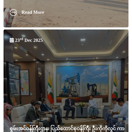
Read More
rd
23
Dec 2025
စွမ်းအင်ဝန်ကြီးဌာန၊ ပြည်ထောင်စုဝန်ကြီး ဦးကိုကိုလွင် ကာ