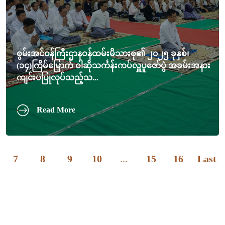
စွမ်းအင်ဝန်ကြီးဌာနဝန်ထမ်းမိသားစု၏ ၂၀၂၅ ခုနှစ်၊
(၁၄)ကြိမ်မြောက် ဝါဆိုသင်္ကန်းကပ်လှူပူဇော်ပွဲ အခမ်းအနား
ကျင်းပပြုလုပ်သည့်သ...
Read More
7
8
9
10
...
15
16
Last