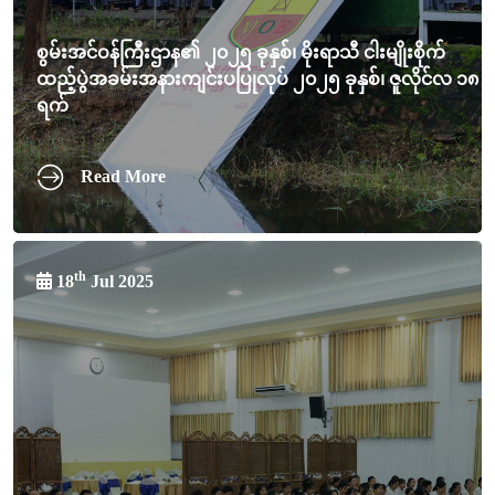
စွမ်းအင်ဝန်ကြီးဌာန၏ ၂၀၂၅ ခုနှစ်၊ မိုးရာသီ ငါးမျိုးစိုက်
ထည့်ပွဲအခမ်းအနားကျင်းပပြုလုပ် ၂၀၂၅ ခုနှစ်၊ ဇူလိုင်လ ၁၈
ရက်
Read More
th
18
Jul 2025