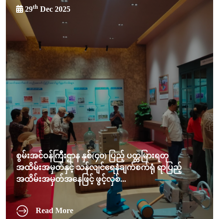
th
29
Dec 2025
စွမ်းအင်ဝန်ကြီးဌာန နှစ်(၄၀) ပြည့် ပတ္တမြားရတု
အထိမ်းအမှတ်နှင့် သန်လျင်ရေနံချက်စက်ရုံ ရာပြည့်
အထိမ်းအမှတ်အနေဖြင့် ဖွင့်လှစ်...
Read More