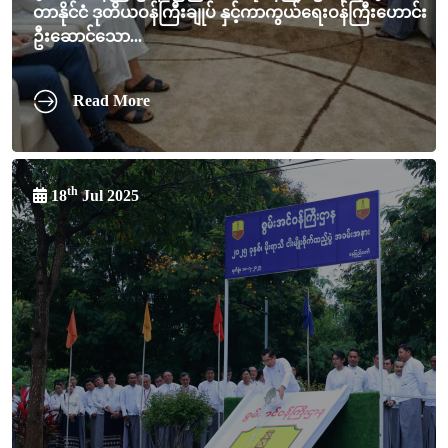
တာနိုင်ငံ ဒုတိယဝန်ကြီးချုပ် နှင့်ကာကွယ်ရေးဝန်ကြီးဟောင်း
ဦးဆောင်သော...
Read More
th
18
Jul 2025