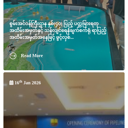
စွမ်းအင်ဝန်ကြီးဌာန နှစ်(၄၀) ပြည့် ပတ္တမြားရတု
အထိမ်းအမှတ်နှင့် သန်လျင်ရေနံချက်စက်ရုံ ရာပြည့်
အထိမ်းအမှတ်အနေဖြင့် ဖွင့်လှစ်...
Read More
th
16
Jan 2026