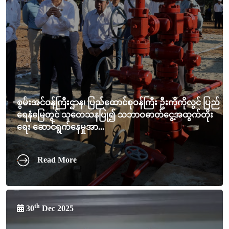
စွမ်းအင်ဝန်ကြီးဌာန၊ ပြည်ထောင်စုဝန်ကြီး ဦးကိုကိုလွင် ပြည်
ရေနံမြေတွင် သုတေသနပြု၍ သဘာဝဓာတ်ငွေ့အထွက်တိုး
ရေး ဆောင်ရွက်နေမှုအာ...
Read More
th
30
Dec 2025