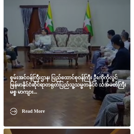
စွမ်းအင်ဝန်ကြီးဌာန၊ ပြည်ထောင်စုဝန်ကြီး ဦးကိုကိုလွင်
မြန်မာနိုင်ငံဆိုင်ရာတရုတ်ပြည်သူ့သမ္မတနိုင်ငံ သံအမတ်ကြီး
မစ္စ မာကျား...
Read More