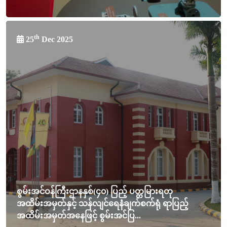
th
25
Dec 2025
စွမ်းအင်ဝန်ကြီးဌာနနှစ်(၄၀) ပြည့် ပတ္တမြားရတု
အထိမ်းအမှတ်နှင့် သန်လျင်ရေနံချက်စက်ရုံ ရာပြည့်
အထိမ်းအမှတ်အနေဖြင့် စွမ်းအင်ပြ...