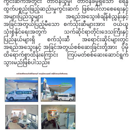
ကွင်းဆက်အတွင်း တာဝန်ယူမှု၊ တာဝန်ခံမှုရှိသော ရေနံ
ထွက်ပစ္စည်းဖြည့်ဆည်းမှုကွင်းဆက် ဖြစ်ပေါ်လာစေရေးနှင့်
အများပြည်သူများ အရည်အသွေးစံချိန်စံညွှန်းနှင့်
အခြင်အတွယ်ပြည့်မီသော စက်သုံးဆီများအား ဝယ်ယူ
သုံးစွဲနိုင်ရေးအတွက် သက်ဆိုင်ရာတိုင်းဒေသကြီးနှင့်
ပြည်နယ်များရှိ စက်သုံးဆီ အရောင်းဆိုင်များတွင်
အရည်အသွေးနှင့် အခြင်အတွယ်စစ်ဆေးခြင်းတို့အား ပိုမို
ထိရောက်စွာထိန်းကြောင်း ကြပ်မတ်စစ်ဆေးဆောင်ရွက်
သွားမည်ဖြစ်ပါသည်။