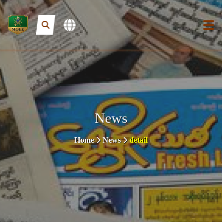
News
Home
News
detail