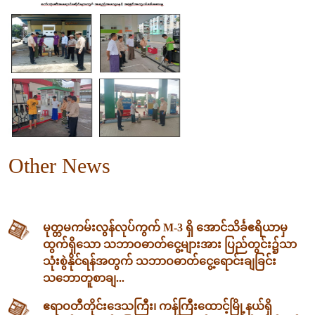
Other News
မုတ္တမကမ်းလွန်လုပ်ကွက် M-3 ရှိ အောင်သိင်္ခဧရိယာမှ
ထွက်ရှိသော သဘာဝဓာတ်ငွေ့များအား ပြည်တွင်း၌သာ
သုံးစွဲနိုင်ရန်အတွက် သဘာဝဓာတ်ငွေ့ရောင်းချခြင်း
သဘောတူစာချ...
ဧရာဝတီတိုင်းဒေသကြီး၊ ကန်ကြီးထောင့်မြို့နယ်ရှိ