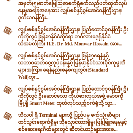
အမှတ်(၅)ဓာတ်မြေဩဇာစက်ရုံစက်လည်ပတ်ထုတ်လုပ်
နေမှုအခြေအနေအား လျှပ်စစ်နှင့်စွမ်းအင်ဝန်ကြီးဌာန၊
ဒုတိယဝန်ကြီး...
လျှပ်စစ်နှင့်စွမ်းအင်ဝန်ကြီးဌာန၊ ပြည်ထောင်စုဝန်ကြီး ဦး
ကိုကိုလွင် မြန်မာနိုင်ငံဆိုင်ရာ ဘင်္ဂလားဒေ့ရှ်နိုင်ငံ
သံအမတ်ကြီး H.E. Dr. Md. Monwar Hossain အား...
လျှပ်စစ်နှင့်စွမ်းအင်ဝန်ကြီးဌာန၊ မြန်မာ့ရေနံနှင့်
သဘာဝဓာတ်ငွေ့လုပ်ငန်းနှင့် မြန်မာနိုင်ငံသားပိုင်ကုမ္ပဏီ
များအကြား ရေနံနည်းစနစ်ကျတွင်း(Standard
Well)တူး...
လျှပ်စစ်နှင့်စွမ်းအင်ဝန်ကြီးဌာန၊ ပြည်ထောင်စုဝန်ကြီး ဦး
ကိုကိုလွင် ဦးဆောင်သော ကိုယ်စားလှယ်အဖွဲ့ မော်စကို
မြို့ရှိ Smart Meter ထုတ်လုပ်သည့်စက်ရုံသို့ သွာ...
သီလဝါ ရှိ Terminal များသို့ ပြည်ပမှ စက်သုံးဆီများ
တင်သွင်းရောက်ရှိမှု၊ သိုလှောင်ထားရှိမှု၊ ဖြန့်ဖြူးနေမှုနှင့်
စစ်ဆေးရေးဂိတ်များတွင် ဆီတင်ယာဉ်များအားစ...