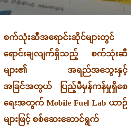
စက်သုံးဆီအရောင်းဆိုင်များတွင်
ရောင်းချလျက်ရှိသည့် စက်သုံးဆီ
များ၏ အရည်အသွေးနှင့်
အခြင်အတွယ် ပြည့်မီမှန်ကန်မှုရှိစေ
ရေးအတွက် Mobile Fuel Lab ယာဉ်
များဖြင့် စစ်ဆေးဆောင်ရွက်