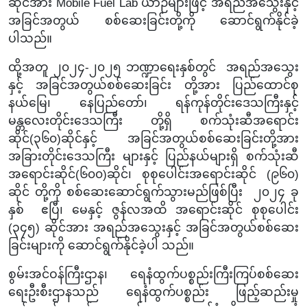
ဆိုင်အား Mobile Fuel Lab ယာဉ်များဖြင့် အရည်အသွေးနှင့်
အခြင်အတွယ် စစ်ဆေးခြင်းတို့ကို
ဆောင်ရွက်နိုင်ခဲ့
ပါသည်။
ထို့အတူ ၂၀၂၄-၂၀၂၅ ဘဏ္ဍာရေးနှစ်တွင် အရည်အသွေး
နှင့်
အခြင်အတွယ်စစ်ဆေးခြင်း တို့အား
ပြည်ထောင်စု
နယ်မြေ၊ နေပြည်တော်၊ ရန်ကုန်တိုင်းဒေသကြီးနှင့်
မန္တလေးတိုင်းဒေသကြီး တို့ရှိ စက်သုံးဆီအရောင်း
ဆိုင်(၃၆၀)ဆိုင်နှင့် အခြင်အတွယ်စစ်‌ဆေးခြင်းတို့အား
အခြားတိုင်းဒေသကြီး များနှင့် ပြည်နယ်များရှိ စက်သုံးဆီ
အရောင်းဆိုင်(၆၀၀)ဆိုင်၊ စုစုပေါင်းအရောင်းဆိုင် (၉၆၀)
ဆိုင် တို့ကို စစ်ဆေးဆောင်ရွက်သွားမည်ဖြစ်ပြီး ၂၀၂၄ ခု
နှစ် ဧပြီ၊ မေနှင့် ဇွန်လအထိ အရောင်းဆိုင် စုစုပေါင်း
(၃၄၅) ဆိုင်အား အရည်အသွေးနှင့် အခြင်အတွယ်စစ်ဆေး
ခြင်းများကို ဆောင်ရွက်နိုင်ခဲ့ပါ သည်။
စွမ်းအင်ဝန်ကြီးဌာန၊ ရေနံထွက်ပစ္စည်းကြီးကြပ်စစ်ဆေး
ရေးဦးစီးဌာနသည် ရေနံထွက်ပစ္စည်း ဖြည့်ဆည်းမှု