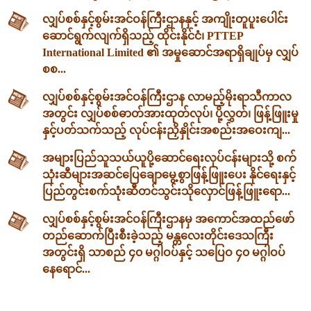
လျှပ်စစ်နှင့်စွမ်းအင်ဝန်ကြီးဌာနနှင့် အကျိုးတူပူးပေါင်း
ဆောင်ရွက်လျက်ရှိသည့် ထိုင်းနိုင်ငံ၊ PTTEP
International Limited ၏ အမှုဆောင်အရာရှိချုပ်မှ လျှပ်
စစ...
လျှပ်စစ်နှင့်စွမ်းအင်ဝန်ကြီးဌာန လာမည့်မိုးရာသီကာလ
အတွင်း လျှပ်စစ်ဓာတ်အားထုတ်လုပ်၊ ပို့လွှတ်၊ ဖြန့်ဖြူးမှု
နှင့်ပတ်သက်သည့် လုပ်ငန်းညှိနှိုင်းအစည်းအဝေးကျ...
အများပြည်သူသယ်ယူပို့ဆောင်ရေးလုပ်ငန်းများသို့ စက်
သုံးဆီများအဆင်ပြေချောမွေ့စွာဖြန့်ဖြူးပေး နိုင်ရေးနှင့်
ပြည်တွင်းစက်သုံးဆီတင်သွင်းသိုလှောင်ဖြန့်ဖြူးရော...
လျှပ်စစ်နှင့်စွမ်းအင်ဝန်ကြီးဌာနမှ အကောင်အထည်ဖော်
တည်ဆောက်ပြီးစီးခဲ့သည့် မန္တလေးတိုင်းဒေသကြီး
အတွင်းရှိ သာစည် ၄၀ မဂ္ဂါဝပ်နှင့် သပြေဝ ၄၀ မဂ္ဂါဝပ်
နေရောင်...