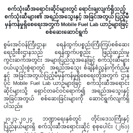
စက်သုံးဆီအရောင်းဆိုင်များတွင် ရောင်းချလျက်ရှိသည့်
စက်သုံးဆီများ၏ အရည်အသွေးနှင့် အခြင်အတွယ်
ပြည့်မီ
မှန်ကန်မှုရှိစေရေးအတွက်
Mobile Fuel Lab ယာဉ်များဖြင့်
စစ်ဆေးဆောင်ရွက်
စွမ်းအင်ဝန်ကြီးဌာန၊ ရေနံထွက်ပစ္စည်းကြီးကြပ်စစ်ဆေး
ရေးဦးစီးဌာနသည် ရေနံထွက်ပစ္စည်း ဖြည့်ဆည်းမှု
ကွင်းဆက်အတွင်း အများပြည်သူအနေဖြင့် စက်သုံးဆီများ
ဝယ်ယူသုံးစွဲရာတွင် အရည်အသွေး စံချိန်စံညွှန်းကိုက်ညီမှု
နှင့် အခြင်အတွယ်ပြည့်မီမှန်ကန်မှုရှိစေရေးတို့အတွက် ဌာန
ပိုင် Mobile Fuel Lab ယာဉ်များဖြင့် စက်သုံးဆီအရောင်း
ဆိုင်များသို့ ရှောင်တခင်ဝင်ရောက်၍ အရည်အသွေးနှင့်
အခြင်အတွယ် စစ်ဆေးခြင်းများကို ဆောင်ရွက်လျက်ရှိ
ပါသည်။
၂၀၂၃-၂၀၂၄ ဘဏ္ဍာရေးနှစ်တွင်
တိုင်းဒေသကြီးနှင့်
ပြည်နယ်များရှိ စက်သုံးဆီအရောင်းဆိုင် စုစုပေါင်း (၂၆၁)