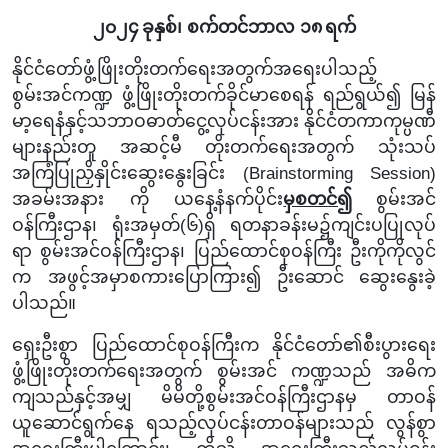
၂၀၂
၄
ခုနှစ်၊
စက်တင်ဘာလ ၁၈
ရက်
နိုင်ငံတော်ဖွံ့ဖြိုးတိုးတက်ရေးအတွက်အရေးပါသည့်
စွမ်းအင်ကဏ္ဍ
ဖွံ့ဖြိုးတိုးတက်ခိုင်မာစေရန်
ရည်ရွယ်၍
မြန်
မာ့ရေနံနှင့်သဘာဝဓာတ်ငွေ့လုပ်ငန်းအား နိုင်ငံတကာကုမ္ပဏီ
များနည်းတူ အဆင့်မီ တိုးတက်ရေးအတွက် သုံးသပ်
အကြံပြုညှိနှိုင်းဆွေးနွေးခြင်း (
Brainstorming Session)
အခမ်းအနား
ကို ယနေ့နံနက်ပိုင်း
မှစတင်၍
စွမ်းအင်
ဝန်ကြီးဌာန၊ ရုံးအမှတ်(၆)ရှိ ရတနာခန်းမ၌ကျင်းပပြုလုပ်
ရာ စွမ်းအင်ဝန်ကြီးဌာန၊ ပြည်ထောင်စုဝန်ကြီး ဦးကိုကိုလွင်
က အဖွင့်အမှာစကားပြောကြား၍ ဦးဆောင်
ဆွေးနွေးခဲ့
ပါသည်။
ရှေးဦးစွာ ပြည်ထောင်စုဝန်ကြီးက နိုင်ငံတော်၏စီးပွားရေး
ဖွံ့ဖြိုးတိုးတက်ရေးအတွက် စွမ်းအင်
ကဏ္ဍသည် အဓိက
ကျသည်နှင့်အမျှ မိမိတို့စွမ်းအင်ဝန်ကြီးဌာနမှ တာဝန်
ယူဆောင်ရွက်နေ ရသည့်လုပ်ငန်းတာဝန်များသည် လွန်စွာ