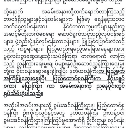
ထို့နောက် အခမ်းအနားသို့တက်ရောက်လာကြသည့်
တာဝန်ရှိသူများနှင့်ဝန်ထမ်းများက
မြန်မာ့ ရေနံနှင့်သဘဝ
ဓာတ်ငွေ့လုပ်ငန်းအား နိုင်ငံတကာကုမ္ပဏီများနည်းတူ
အဆင့်မီတိုးတက်စေရေး ဆောင်ရွက်သင့်သည့်လုပ်ငန်းစဉ်
များ၊ ဖွဲ့စည်းပုံနှင့်လုပ်ငန်းတာဝန်များ၊ ပြုပြင်ပြောင်းလဲသင့်
သည့် ကိစ္စရပ်များ၊ ဖြည့်ဆည်းရမည့်အခြေအနေများအား
ပွင့်လင်းစွာဆွေးနွေးသုံးသပ်ခဲ့ကြရာ တက်ရောက် လာကြ
သည့် ညွှန်ကြားရေးမှူးချုပ်များနှင့်ဦးဆောင်ညွှန်ကြားရေးမှူး
တို့က ဝိုင်းဝန်းဆွေးနွေးခဲ့ကြပြီး ဒုတိယဝန်ကြီး
က ဖြည့်စွက်
အကြံပြုဆွေးနွေးပြီး
ပြည်ထောင်စုဝန်ကြီး
က နိဂုံးချုပ်
စကား ပြောကြား ကာ အခမ်းအနားကို ညနေပိုင်းတွင်
ရုပ်သိမ်းခဲ့ပါသည်။
အဆိုပါအခမ်းအနား
သို့ စွမ်းအင်ဝန်ကြီးဌာန၊ ပြည်ထောင်စု
ဝန်ကြီး ဦးကိုကိုလွင်နှင့်အတူ ဒုတိယဝန်ကြီး ဦးသန့်စင်၊
စွမ်းအင်ဝန်ကြီးဌာန
ကြီးကြပ်မှုအောက်ရှိ ဦးစီးဌာန/ လုပ်ငန်း
များမှ ညွှန်ကြားရေးမှူးချုပ်များ၊ ဦးဆောင်ညွှန်ကြားရေးမှူး