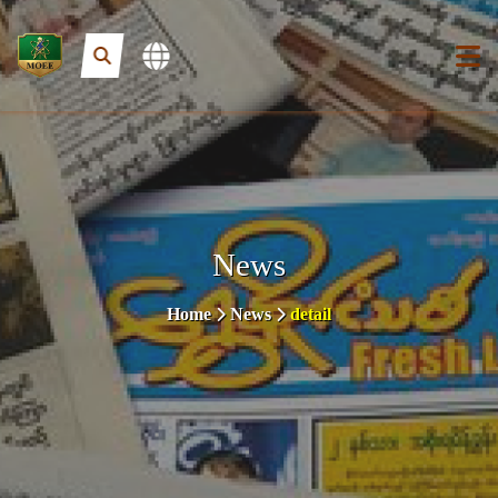
News
Home
News
detail