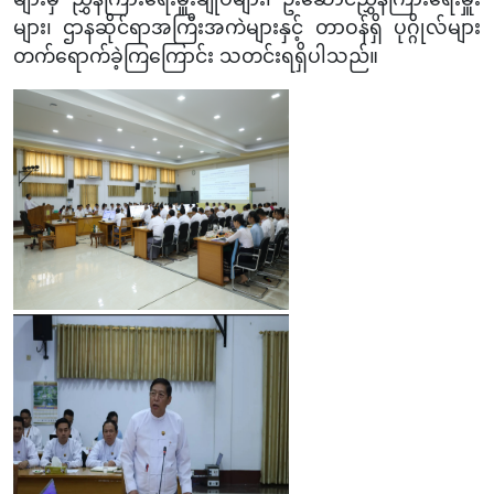
များ၊ ဌာနဆိုင်ရာအကြီးအကဲများနှင့် တာဝန်ရှိ ပုဂ္ဂိုလ်များ
တက်ရောက်ခဲ့ကြ
ကြောင်း သတင်းရရှိပါ
သည်။