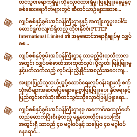
တင်သွင်းရောက်ရှိမှု၊ သိုလှောင်ထားရှိမှု၊ ဖြန့်ဖြူးနေမှုနှင့်
စစ်ဆေးရေးဂိတ်များတွင် ဆီတင်ယာဉ်များအားစ...
လျှပ်စစ်နှင့်စွမ်းအင်ဝန်ကြီးဌာနနှင့် အကျိုးတူပူးပေါင်း
ဆောင်ရွက်လျက်ရှိသည့် ထိုင်းနိုင်ငံ၊ PTTEP
International Limited ၏ အမှုဆောင်အရာရှိချုပ်မှ လျှပ်
စစ...
လျှပ်စစ်နှင့်စွမ်းအင်ဝန်ကြီးဌာန လာမည့်မိုးရာသီကာလ
အတွင်း လျှပ်စစ်ဓာတ်အားထုတ်လုပ်၊ ပို့လွှတ်၊ ဖြန့်ဖြူးမှု
နှင့်ပတ်သက်သည့် လုပ်ငန်းညှိနှိုင်းအစည်းအဝေးကျ...
အများပြည်သူသယ်ယူပို့ဆောင်ရေးလုပ်ငန်းများသို့ စက်
သုံးဆီများအဆင်ပြေချောမွေ့စွာဖြန့်ဖြူးပေး နိုင်ရေးနှင့်
ပြည်တွင်းစက်သုံးဆီတင်သွင်းသိုလှောင်ဖြန့်ဖြူးရော...
လျှပ်စစ်နှင့်စွမ်းအင်ဝန်ကြီးဌာနမှ အကောင်အထည်ဖော်
တည်ဆောက်ပြီးစီးခဲ့သည့် မန္တလေးတိုင်းဒေသကြီး
အတွင်းရှိ သာစည် ၄၀ မဂ္ဂါဝပ်နှင့် သပြေဝ ၄၀ မဂ္ဂါဝပ်
နေရောင်...