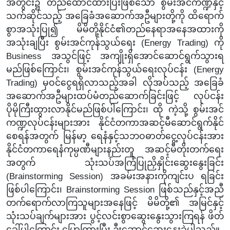
အတွင်း၌ တည်ထောင်ထားပြီးဖြစ်သော စွမ်းအင်ကဏ္ဍနှင့်
သက်ဆိုင်သည့် အခြေခံအဆောက်အဦများတို့ကို ထိရောက်
စွာအသုံးပြု၍ မိမိတို့နိုင်ငံ၏တည်နေရာအနေအထားကို
အသုံးချပြီး စွမ်းအင်ကုန်သွယ်ရေး (Energy Trading) ကို
Business အသွင်ဖြင့် အကျိုးရှိအောင်ဆောင်ရွက်သွားရ
မည်ဖြစ်ကြောင်း၊ စွမ်းအင်ကုန်သွယ်ရေးလုပ်ငန်း (Energy
Trading) မှဝင်ငွေရရှိလာသည့်အခါ လိုအပ်သည့် အခြေခံ
အဆောက်အဦများထပ်မံတည်ဆောက်ခြင်းဖြင့် လုပ်ငန်း
ပိုမိုကြီးထွားလာနိုင်မည်ဖြစ်ပါကြောင်း၊ ထို ကဲ့သို့ စွမ်းအင်
ကဏ္ဍလုပ်ငန်းများအား နိုင်ငံတကာအဆင့်မီဆောင်ရွက်နိုင်
စေရန်အတွက်
မြန်မာ့ ရေနံနှင့်သဘဝဓာတ်ငွေ့လုပ်ငန်းအား
နိုင်ငံတကာရေနံကုမ္ပဏီများနည်းတူ အဆင့်မီတိုးတက်ရေး
အတွက် သုံးသပ်အကြံပြုညှိနှိုင်းဆွေးနွေးခြင်း
(
Brainstorming Session)
အခမ်းအနား
ကိုကျင်းပ ရခြင်း
ဖြစ်ပါကြောင်း၊
Brainstorming Session
ဖြစ်သည်နှင့်အညီ
တက်ရောက်လာကြသူများအနေဖြင့် မိမိတို့၏ အမြင်နှင့်
သုံးသပ်ချက်များအား ပွင့်လင်းစွာဆွေးနွေးသွားကြရန် ဖိတ်
ခေါ်ပါကြောင်း ပြောကြားပြီး ဦးဆောင်ဆွေးနွေးခဲ့ပါသည်။