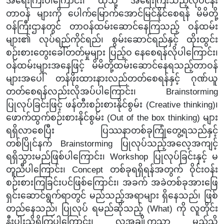
အရေးကြီးပါကြောင်း၊ ထိုသို့ အရေးကြီးသည့်လုပ်ငန်း
တာဝန် များကို ပေါက်မြောက်အောင်မြင်နိုင်စေရန် မိမိတို့
ဝန်ကြီးဌာနတွင် တာဝန်ထမ်းဆောင်နေကြသည့် ဝန်ထမ်း
များ၏ လုပ်ရည်ကိုင်ရည်၊ စွမ်းဆောင်ရည်နှင့် ထိုးထွင်း
စဉ်းစားတွေးခေါ်တတ်မှုများ ပြည့်ဝ နေစေရန်လိုပါကြောင်း၊
ဝန်ထမ်းများအနေဖြင့် မိမိတို့ထမ်းဆောင်နေရသည့်တာဝန်
များအပေါ် တန်ဖိုးထားနားလည်တတ်စေရန်နှင့် ဂုဏ်ယူ
တတ်စေရန်လည်းလိုအပ်ပါကြောင်း၊ Brainstorming
ပြုလုပ်ခြင်းဖြင့် ဖန်တီးစဉ်းစားနိုင်စွမ်း (Creative thinking)၊
ဖောက်ထွက်စဉ်းစားနိုင်စွမ်း (Out of the box thinking) များ
ရရှိလာစေပြီး ပြဿနာတစ်ခုကြုံတွေ့ရသည်နှင့်
တစ်ပြိုင်နက် Brainstorming ပြုလုပ်သည့်အလေ့အကျင့်
ရရှိသွားမည်ဖြစ်ပါကြောင်း၊ Workshop ပြုလုပ်ခြင်းနှင့် မ
တူညီပါကြောင်း၊ Concept တစ်ခုရရှိရန်အတွက် ဝိုင်းဝန်း
စဉ်းစားကြခြင်းပင်ဖြစ်ကြောင်း၊ အခက် အခဲတစ်ခုအားဖြေ
ရှင်းဆောင်ရွက်ရာတွင် မည်သည့်အရာများ ရှိနေသည်၊ ဖြစ်
တည်နေသည်၊ ပြုလုပ် ရမည်ဆိုသည့် (What) ကို လူတိုင်း
နီးပါးသိရှိကြပါကြောင်း၊ လူအချို့ကသာ မည်သို့