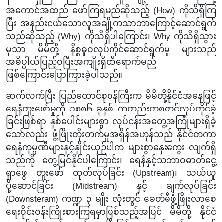
အကောင်အထည် ဖော်ကြရမည်ဆိုသည့် (How) ကိုသိရှိကြ
ပြီး အနည်းငယ်သောလူအချို့ကသာဘာကြောင့်ဆောင်ရွက်
သည်ဆိုသည့် (Why) ကိုသိရှိပါကြောင်း၊ Why ကိုသိရှိသွား
မှသာ မိမိတို့ နိစ္စဓူဝလုပ်ကိုင်ဆောင်ရွက်မှု များသည်
အဓိပ္ပါယ်ပြည့်ဝပြီးအကျိုးရှိထိရောက်မည်
ဖြစ်ကြောင်း
ပြောကြားခဲ့ပါသည်။
ဆက်လက်ပြီး ပြည်ထောင်စုဝန်ကြီးက မိမိတို့နိုင်ငံအနေဖြင့်
ရေနံတူးဖော်မှုကို ၁၈၈၆ ခုနှစ် ကတည်းကစတင်လုပ်ကိုင်ခဲ့
ခြင်းဖြစ်ရာ နှစ်ပေါင်းများစွာ လုပ်ငန်းအတွေ့အကြုံများရှိခဲ့
သော်လည်း ဖွံ့ဖြိုးတိုးတက်မှုအရှိန်အဟုန်သည် နိုင်ငံတကာ
ရေနံကုမ္ပဏီများနှင့်နှိုင်းယှဉ်ပါက များစွာနှေးကွေး လျက်ရှိ
သည်ကို တွေ့မြင်နိုင်ပါကြောင်း၊ ရေနံနှင့်သဘာဝဓာတ်ငွေ့
ရှာဖွေ တူးဖော် ထုတ်လုပ်ခြင်း (Upstream)၊ သယ်ယူ
ပို့ဆောင်ခြင်း (Midstream) နှင့် ချက်လုပ်ခြင်း
(Downsteram) ကဏ္ဍ ၃ မျိုး လုံးတွင် ခေတ်မီဖွံ့ဖြိုးလာစေ
ရေးဝိုင်းဝန်းကြိုးစားကြရမှာဖြစ်သည့်အပြင် မိမိတို့ နိုင်ငံ