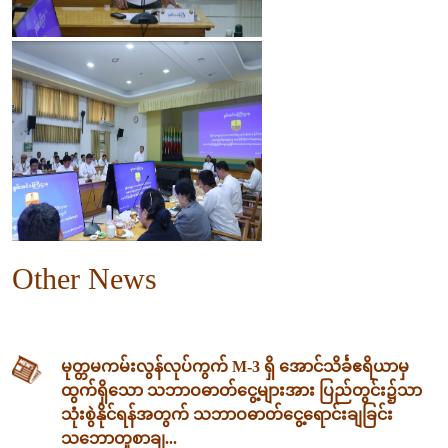
Other News
မုတ္တမကမ်းလွန်လုပ်ကွက် M-3 ရှိ အောင်သိင်္ခဧရိယာမှ
ထွက်ရှိသော သဘာဝဓာတ်ငွေ့များအား ပြည်တွင်း၌သာ
သုံးစွဲနိုင်ရန်အတွက် သဘာဝဓာတ်ငွေ့ရောင်းချခြင်း
သဘောတူစာချ...