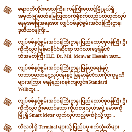
ဧရာဝတီတိုင်းဒေသကြီး၊ ကန်ကြီးထောင့်မြို့နယ်ရှိ
အမှတ်(၅)ဓာတ်မြေဩဇာစက်ရုံစက်လည်ပတ်ထုတ်လုပ်
နေမှုအခြေအနေအား လျှပ်စစ်နှင့်စွမ်းအင်ဝန်ကြီးဌာန၊
ဒုတိယဝန်ကြီး...
လျှပ်စစ်နှင့်စွမ်းအင်ဝန်ကြီးဌာန၊ ပြည်ထောင်စုဝန်ကြီး ဦး
ကိုကိုလွင် မြန်မာနိုင်ငံဆိုင်ရာ ဘင်္ဂလားဒေ့ရှ်နိုင်ငံ
သံအမတ်ကြီး H.E. Dr. Md. Monwar Hossain အား...
လျှပ်စစ်နှင့်စွမ်းအင်ဝန်ကြီးဌာန၊ မြန်မာ့ရေနံနှင့်
သဘာဝဓာတ်ငွေ့လုပ်ငန်းနှင့် မြန်မာနိုင်ငံသားပိုင်ကုမ္ပဏီ
များအကြား ရေနံနည်းစနစ်ကျတွင်း(Standard
Well)တူး...
လျှပ်စစ်နှင့်စွမ်းအင်ဝန်ကြီးဌာန၊ ပြည်ထောင်စုဝန်ကြီး ဦး
ကိုကိုလွင် ဦးဆောင်သော ကိုယ်စားလှယ်အဖွဲ့ မော်စကို
မြို့ရှိ Smart Meter ထုတ်လုပ်သည့်စက်ရုံသို့ သွာ...
သီလဝါ ရှိ Terminal များသို့ ပြည်ပမှ စက်သုံးဆီများ