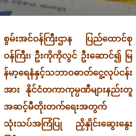
စွမ်းအင်ဝန်ကြီးဌာန ပြည်ထောင်စု
ဝန်ကြီး၊ ဦးကိုကိုလွင် ဦးဆောင်၍ မြ
န်မာ့ရေနံနှင့်သဘာဝဓာတ်ငွေ့လုပ်ငန်း
အား နိုင်ငံတကာကုမ္ပဏီများနည်းတူ
အဆင့်မီတိုးတက်ရေးအတွက်
သုံးသပ်အကြံပြု ညှိနှိုင်းဆွေးနွေး