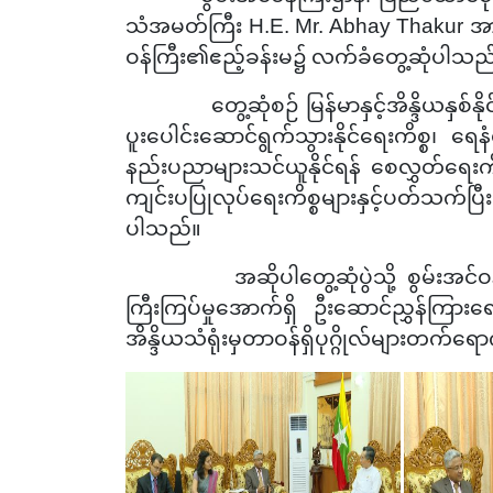
သံအမတ်ကြီး H.E. Mr. Abhay Thakur အ
ဝန်ကြီး
၏ဧည့်
ခန်းမ၌ လက်ခံတွေ့ဆုံပါသည
တွေ့ဆုံစဉ်
မြန်မာနှင့်အိန္ဒိယနှစ်န
ပူးပေါင်းဆောင်ရွက်သွားနိုင်ရေးကိစ္စ၊ ရေ
နည်းပညာများသင်ယူနိုင်ရန် စေလွှတ်ရေးကိစ္
ကျင်းပပြုလုပ်ရေးကိစ္စများနှင့်ပတ်သက်ပြီး
ပါသည်။
အဆိုပါတွေ့ဆုံပွဲသို့ စွမ်းအင်ဝန်ကြ
ကြီးကြပ်မှုအောက်ရှိ ဦးဆောင်ညွှန်ကြားရေး
အိန္ဒိယသံရုံးမှတာဝန်ရှိပုဂ္ဂိုလ်များတက်