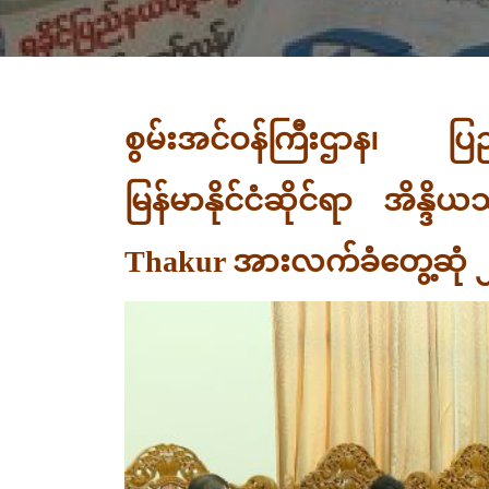
စွမ်းအင်ဝန်ကြီးဌာန၊ ပြည
မြန်မာနိုင်ငံဆိုင်ရာ အိန
Thakur အားလက်ခံတွေ့ဆုံ ၂၀