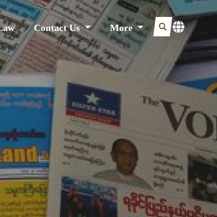
Law
Contact Us
More