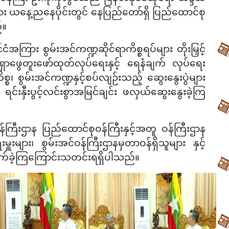
ား
ယနေ့ညနေပိုင်း
တွင်
နေပြည်တော်ရှိ ပြည်ထောင်စု
်။
ိုင်ငံအကြား စွမ်းအင်ကဏ္ဍဆိုင်ရာကိစ္စရပ်များ တိုးမြှင့်
နံရှာဖွေတူးဖော်ထုတ်လုပ်ရေးနှင့် ရေနံချက် လုပ်ရေး
စ၊ စွမ်းအင်ကဏ္ဍနှင့်စပ်လျဉ်းသည့် ဆွေးနွေးပွဲများ
 ရင်းနှီးပွင့်လင်းစွာအမြင်ချင်း ဖလှယ်ဆွေးနွေးခဲ့ကြ
ီးဌာန ပြည်ထောင်စုဝန်ကြီးနှင့်အတူ ဝန်ကြီးဌာန
မှူး
များ
၊ စွမ်းအင်ဝန်ကြီးဌာနမှတာဝန်ရှိသူများ နှင့်
ရောက်ခဲ့ကြကြောင်းသတင်းရရှိပါသည်။