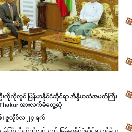
းကိုကိုလွင် မြန်မာနိုင်ငံဆိုင်ရာ အိန္ဒိယသံအမတ်ကြီး
 Thakur
အားလက်ခံတွေ့ဆုံ
စ်၊
ဇူလိုင်
လ
၂၄
ရက်
း ဦးကိုကိုလွင်သည် မြန်မာနိုင်ငံဆိုင်ရာ အိန္ဒိယ