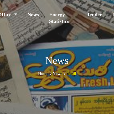
Office
News
Energy
Tender
Statistics
News
Home
News
detail