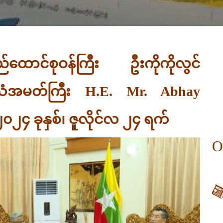
်ထောင်စုဝန်ကြီး ဦးကိုကိုလွင်
္ဒိယသံအမတ်ကြီး H.E. Mr. Abhay
၂၄ ခုနှစ်၊ ဇူလိုင်လ ၂၄ ရက်
O