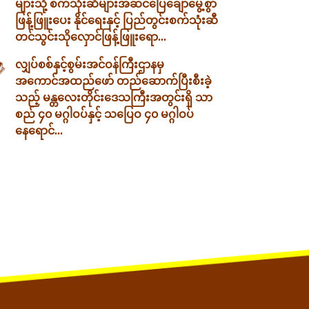
များသို့ စက်သုံးဆီများအဆင်ပြေချောမွေ့စွာ
ဖြန့်ဖြူးပေး နိုင်ရေးနှင့် ပြည်တွင်းစက်သုံးဆီ
တင်သွင်းသိုလှောင်ဖြန့်ဖြူးရော...
လျှပ်စစ်နှင့်စွမ်းအင်ဝန်ကြီးဌာနမှ
အကောင်အထည်ဖော် တည်ဆောက်ပြီးစီးခဲ့
သည့် မန္တလေးတိုင်းဒေသကြီးအတွင်းရှိ သာ
စည် ၄၀ မဂ္ဂါဝပ်နှင့် သပြေဝ ၄၀ မဂ္ဂါဝပ်
နေရောင်...