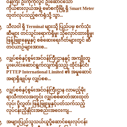
ဝန်ကြီး ဦးကိုကိုလွင် ဦးဆောင်သော
ကိုယ်စားလှယ်အဖွဲ့ မော်စကိုမြို့ရှိ Smart Meter
ထုတ်လုပ်သည့်စက်ရုံသို့ သွာ...
သီလဝါ ရှိ Terminal များသို့ ပြည်ပမှ စက်သုံး
ဆီများ တင်သွင်းရောက်ရှိမှု၊ သိုလှောင်ထားရှိမှု၊
ဖြန့်ဖြူးနေမှုနှင့် စစ်ဆေးရေးဂိတ်များတွင် ဆီ
တင်ယာဉ်များအားစ...
လျှပ်စစ်နှင့်စွမ်းအင်ဝန်ကြီးဌာနနှင့် အကျိုးတူ
ပူးပေါင်းဆောင်ရွက်လျက်ရှိသည့် ထိုင်းနိုင်ငံ၊
PTTEP International Limited ၏ အမှုဆောင်
အရာရှိချုပ်မှ လျှပ်စစ...
လျှပ်စစ်နှင့်စွမ်းအင်ဝန်ကြီးဌာန လာမည့်မိုး
ရာသီကာလအတွင်း လျှပ်စစ်ဓာတ်အားထုတ်
လုပ်၊ ပို့လွှတ်၊ ဖြန့်ဖြူးမှုနှင့်ပတ်သက်သည့်
လုပ်ငန်းညှိနှိုင်းအစည်းအဝေးကျ...
အများပြည်သူသယ်ယူပို့ဆောင်ရေးလုပ်ငန်း