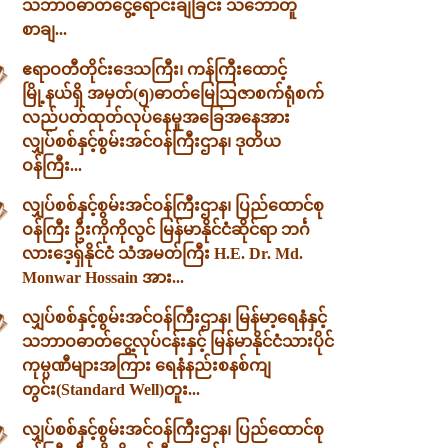
သဘာဝဓာတ်ငွေ့ရောင်းချခြင်း သဘောတူ
စာချ...
ဧရာဝတီတိုင်းဒေသကြီး၊ ကန်ကြီးထောင့်
မြို့နယ်ရှိ အမှတ်(၅)ဓာတ်မြေဩဇာစက်ရုံစက်
လည်ပတ်ထုတ်လုပ်နေမှုအခြေအနေအား
လျှပ်စစ်နှင့်စွမ်းအင်ဝန်ကြီးဌာန၊ ဒုတိယ
ဝန်ကြီး...
လျှပ်စစ်နှင့်စွမ်းအင်ဝန်ကြီးဌာန၊ ပြည်ထောင်စု
ဝန်ကြီး ဦးကိုကိုလွင် မြန်မာနိုင်ငံဆိုင်ရာ ဘင်္ဂ
လားဒေ့ရှ်နိုင်ငံ သံအမတ်ကြီး H.E. Dr. Md.
Monwar Hossain အား...
လျှပ်စစ်နှင့်စွမ်းအင်ဝန်ကြီးဌာန၊ မြန်မာ့ရေနံနှင့်
သဘာဝဓာတ်ငွေ့လုပ်ငန်းနှင့် မြန်မာနိုင်ငံသားပိုင်
ကုမ္ပဏီများအကြား ရေနံနည်းစနစ်ကျ
တွင်း(Standard Well)တူး...
လျှပ်စစ်နှင့်စွမ်းအင်ဝန်ကြီးဌာန၊ ပြည်ထောင်စု