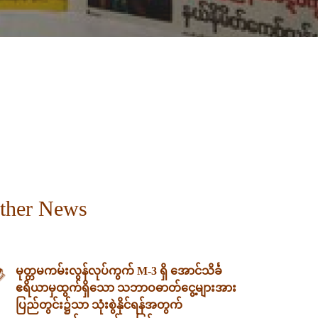
ther News
မုတ္တမကမ်းလွန်လုပ်ကွက် M-3 ရှိ အောင်သိင်္ခ
ဧရိယာမှထွက်ရှိသော သဘာဝဓာတ်ငွေ့များအား
ပြည်တွင်း၌သာ သုံးစွဲနိုင်ရန်အတွက်