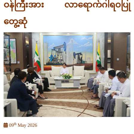
ဝန်ကြီးအား လာရောက်ဂါရဝပြု
တွေ့ဆုံ
th
09
May 2026