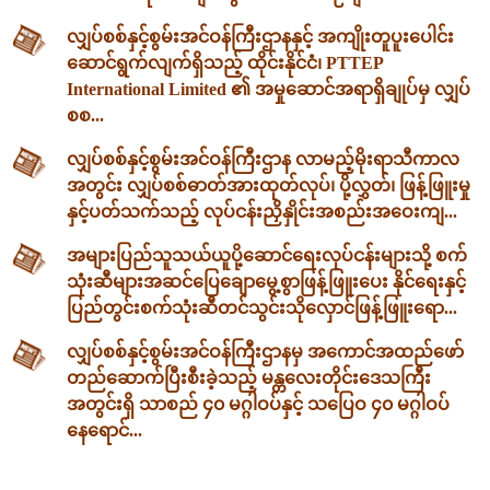
လျှပ်စစ်နှင့်စွမ်းအင်ဝန်ကြီးဌာနနှင့် အကျိုးတူပူးပေါင်း
ဆောင်ရွက်လျက်ရှိသည့် ထိုင်းနိုင်ငံ၊ PTTEP
International Limited ၏ အမှုဆောင်အရာရှိချုပ်မှ လျှပ်
စစ...
လျှပ်စစ်နှင့်စွမ်းအင်ဝန်ကြီးဌာန လာမည့်မိုးရာသီကာလ
အတွင်း လျှပ်စစ်ဓာတ်အားထုတ်လုပ်၊ ပို့လွှတ်၊ ဖြန့်ဖြူးမှု
နှင့်ပတ်သက်သည့် လုပ်ငန်းညှိနှိုင်းအစည်းအဝေးကျ...
အများပြည်သူသယ်ယူပို့ဆောင်ရေးလုပ်ငန်းများသို့ စက်
သုံးဆီများအဆင်ပြေချောမွေ့စွာဖြန့်ဖြူးပေး နိုင်ရေးနှင့်
ပြည်တွင်းစက်သုံးဆီတင်သွင်းသိုလှောင်ဖြန့်ဖြူးရော...
လျှပ်စစ်နှင့်စွမ်းအင်ဝန်ကြီးဌာနမှ အကောင်အထည်ဖော်
တည်ဆောက်ပြီးစီးခဲ့သည့် မန္တလေးတိုင်းဒေသကြီး
အတွင်းရှိ သာစည် ၄၀ မဂ္ဂါဝပ်နှင့် သပြေဝ ၄၀ မဂ္ဂါဝပ်
နေရောင်...