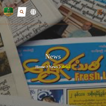
News
Home
News
detail