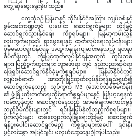
တွေ့ ဆုံဆွေးနွေးခဲ့ပါသည်။
တွေ့ဆုံစဉ်
မြန်မာနှင့် ထိုင်းနိုင်ငံအကြား လျှပ်စစ်နှင့်
စွမ်းအင်ကဏ္ဍတွင်
ပူးပေါင်း ဆောင်ရွက်မှုများ တိုးမြှင့်
ဆောင်ရွက်သွားနိုင်ရေး ကိစ္စရပ်များ၊ မြန်မာ့ကမ်းလွန်
လုပ်ကွက်များ၏ ရှာဖွေရေးနှင့် ထုတ်လုပ်ရေးလုပ်ငန်းများ
ပိုမိုဆောင်ရွက်နိုင်ရန် အထွက်နှုန်းကျဆင်းနေသည့် ရတနာ
စီမံကိန်းတွင် တိုးမြှင့်ထုတ်လုပ်နိုင်ရန်အတွက် တွင်းသစ်
များ၊ ဖြည့်စွက်တွင်းများ တူးဖော်ရာ တွင် နည်းပညာဆိုင်ရာ
ဖြေရှင်းဆောင်ရွက်နိုင်ခဲ့မှုကိစ္စရပ်များ၊ မြန်မာနိုင်ငံတွင်
လျှပ်စစ်ဓာတ် အားတိုးမြှင့်ထုတ်လုပ်နိုင်ရန်ရည်ရွယ်၍
ဆောင်ရွက်နေသည့် လုပ်ကွက် M3 (အောင်သိင်္ခစီမံကိန်း)
၏ ဖွံ့ဖြိုးတိုးတက်ရေးဆိုင်ရာကိစ္စရပ်များနှင့် မြန်မာ့ရေနက်
ကမ်းလွန်တွင် ဆောင်ရွက်နေသည့် အာမခံချက်ကောင်းမွန်
သည့်စီမံကိန်းများတွင် ရင်းနှီးမြှပ်နှံလိုသည့်ကိစ္စရပ်များ၊
ပိုက်လိုင်းများ တစ်လျှောက်လုံခြုံရေးတိုးမြှင့် ဆောင်ရွက်
ရန်ပူးပေါင်းဆောင်ရွက်မည့် ကိစ္စရပ်များအပေါ် ရင်းနှီး
ပွင့်လင်းစွာ အမြင်ချင်း ဖလှယ်ဆွေးနွေးခဲ့ကြပါသည်။