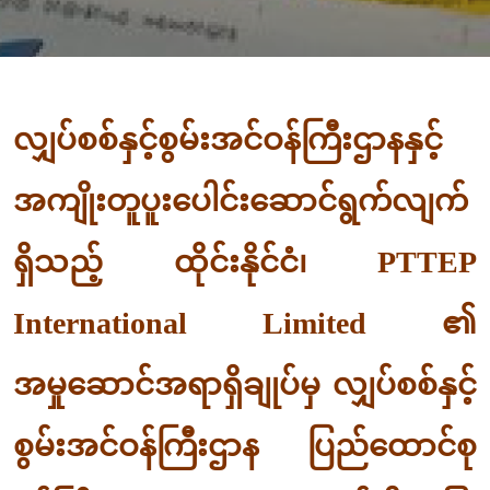
လျှပ်စစ်နှင့်စွမ်းအင်ဝန်ကြီးဌာနနှင့်
အကျိုးတူပူးပေါင်းဆောင်ရွက်လျက်
ရှိသည့် ထိုင်းနိုင်ငံ၊ PTTEP
International Limited ၏
အမှုဆောင်အရာရှိချုပ်မှ လျှပ်စစ်နှင့်
စွမ်းအင်ဝန်ကြီးဌာန ပြည်ထောင်စု