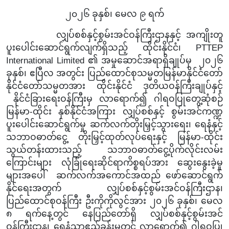
၂၀၂၆ ခုနှစ်၊ မေလ ၉ ရက်
လျှပ်စစ်နှင့်
စွမ်းအင်ဝန်ကြီးဌာနနှင့် အကျိုးတူ
ပူးပေါင်းဆောင်ရွက်လျက်ရှိသည့် ထိုင်းနိုင်ငံ၊ PTTEP
International Limited ၏ အမှုဆောင်အရာရှိချုပ်မှ ၂၀၂၆
ခုနှစ်၊ ဧပြီလ အတွင်း ပြည်ထောင်စုသမ္မတမြန်မာနိုင်ငံတော်
နိုင်ငံတော်သမ္မတအား ထိုင်းနိုင်ငံ ဒုတိယဝန်ကြီးချုပ်နှင့်
နိုင်ငံခြားရေးဝန်ကြီးမှ လာရောက်၍ ဂါရဝပြုတွေ့ဆုံစဉ်
မြန်မာ-ထိုင်း နှစ်နိုင်ငံအကြား လျှပ်စစ်နှင့် စွမ်းအင်ကဏ္ဍ
ပူးပေါင်းဆောင်ရွက်မှု ဆက်လက်တိုးမြှင့်သွားရေး၊ ရေနံနှင့်
သဘာဝဓာတ်ငွေ့ တိုးမြှင့်ထုတ်လုပ်ရေးနှင့် မြန်မာ-ထိုင်း
သွယ်တန်းထားသည့် သဘာဝဓာတ်ငွေ့ပိုက်လိုင်းလမ်း
ကြောင်းများ လုံခြုံရေးဆိုင်ရာကိစ္စရပ်အား ဆွေးနွေးခဲ့မှု
များအပေါ် ဆက်လက်အကောင်အထည် ဖော်ဆောင်ရွက်
နိုင်ရေးအတွက် လျှပ်စစ်နှင့်စွမ်းအင်ဝန်ကြီးဌာန၊
ပြည်ထောင်စုဝန်ကြီး ဦးကိုကိုလွင်အား ၂၀၂၆ ခုနှစ်၊ မေလ
၈ ရက်နေ့တွင် နေပြည်တော်ရှိ လျှပ်စစ်နှင့်စွမ်းအင်
ဝန်ကြီးဌာန၊ ရေနံ့သာဧည့်ခန်းမတွင် လာရောက်၍ ဂါရဝပြု