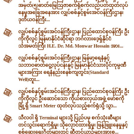
အမှတ်(၅)ဓာတ်မြေဩဇာစက်ရုံစက်လည်ပတ်ထုတ်လုပ်
နေမှုအခြေအနေအား လျှပ်စစ်နှင့်စွမ်းအင်ဝန်ကြီးဌာန၊
ဒုတိယဝန်ကြီး...
လျှပ်စစ်နှင့်စွမ်းအင်ဝန်ကြီးဌာန၊ ပြည်ထောင်စုဝန်ကြီး ဦး
ကိုကိုလွင် မြန်မာနိုင်ငံဆိုင်ရာ ဘင်္ဂလားဒေ့ရှ်နိုင်ငံ
သံအမတ်ကြီး H.E. Dr. Md. Monwar Hossain အား...
လျှပ်စစ်နှင့်စွမ်းအင်ဝန်ကြီးဌာန၊ မြန်မာ့ရေနံနှင့်
သဘာဝဓာတ်ငွေ့လုပ်ငန်းနှင့် မြန်မာနိုင်ငံသားပိုင်ကုမ္ပဏီ
များအကြား ရေနံနည်းစနစ်ကျတွင်း(Standard
Well)တူး...
လျှပ်စစ်နှင့်စွမ်းအင်ဝန်ကြီးဌာန၊ ပြည်ထောင်စုဝန်ကြီး ဦး
ကိုကိုလွင် ဦးဆောင်သော ကိုယ်စားလှယ်အဖွဲ့ မော်စကို
မြို့ရှိ Smart Meter ထုတ်လုပ်သည့်စက်ရုံသို့ သွာ...
သီလဝါ ရှိ Terminal များသို့ ပြည်ပမှ စက်သုံးဆီများ
တင်သွင်းရောက်ရှိမှု၊ သိုလှောင်ထားရှိမှု၊ ဖြန့်ဖြူးနေမှုနှင့်
စစ်ဆေးရေးဂိတ်များတွင် ဆီတင်ယာဉ်များအားစ...