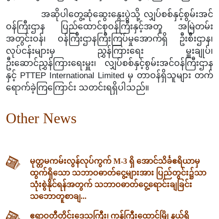
အဆိုပါတွေ့ဆုံဆွေးနွေးပွဲသို့
လျှပ်စစ်နှင့်
စွမ်းအင်
ဝန်ကြီးဌာန ပြည်ထောင်စုဝန်ကြီးနှင့်အတူ အမြဲတမ်း
အတွင်းဝန်၊ ဝန်ကြီးဌာနကြီးကြပ်မှုအောက်ရှိ ဦးစီးဌာန၊
လုပ်ငန်းများမှ ညွှန်ကြားရေး မှူးချုပ်၊
ဦးဆောင်ညွှန်ကြားရေးမှူး၊ လျှပ်စစ်နှင့်စွမ်းအင်ဝန်ကြီးဌာန
နှင့် PTTEP International Limited မှ တာဝန်ရှိသူများ တက်
ရောက်ခဲ့ကြကြောင်း သတင်းရရှိပါသည်။
Other News
မုတ္တမကမ်းလွန်လုပ်ကွက် M-3 ရှိ အောင်သိင်္ခဧရိယာမှ
ထွက်ရှိသော သဘာဝဓာတ်ငွေ့များအား ပြည်တွင်း၌သာ
သုံးစွဲနိုင်ရန်အတွက် သဘာဝဓာတ်ငွေ့ရောင်းချခြင်း
သဘောတူစာချ...
ဧရာဝတီတိုင်းဒေသကြီး၊ ကန်ကြီးထောင့်မြို့နယ်ရှိ