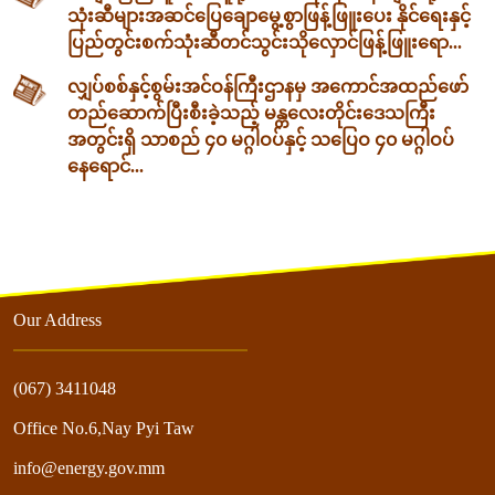
သုံးဆီများအဆင်ပြေချောမွေ့စွာဖြန့်ဖြူးပေး နိုင်ရေးနှင့်
ပြည်တွင်းစက်သုံးဆီတင်သွင်းသိုလှောင်ဖြန့်ဖြူးရော...
လျှပ်စစ်နှင့်စွမ်းအင်ဝန်ကြီးဌာနမှ အကောင်အထည်ဖော်
တည်ဆောက်ပြီးစီးခဲ့သည့် မန္တလေးတိုင်းဒေသကြီး
အတွင်းရှိ သာစည် ၄၀ မဂ္ဂါဝပ်နှင့် သပြေဝ ၄၀ မဂ္ဂါဝပ်
နေရောင်...
Our Address
(067) 3411048
Office No.6,Nay Pyi Taw
info@energy.gov.mm