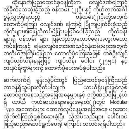
ထိုနောက်ပြည်ထောင်စုဝန်ကြီးက ငလျင်ဒဏ်ကြောင့်
ထိခိုက်သေဆုံးခဲ့သည့် ဝန်ထမ်း (၂)ဦး နှင့် ကိုယ်လက်အင်္ဂါ
စွန့်လွှတ်ခဲ့ရသည့် ဝန်ထမ်း(၂)ဦးတို့အတွက်
ထောက်ပံ့ကြေး၊ ငလျင်ဒဏ် ကြောင့် ပြိုကျပျက်စီးခဲ့သည့်
တိုက်များ၏မြေညီထပ်ပိပြားမှုဖြစ်ပေါ်ခဲ့သည့် တိုက်ခန်း
များရှိ ဝန်ထမ်း များ ပြန်လည်ထူထောင်ရေးအတွက်ထော
က်ပံကြေးနှင့် မြေငလျင်ဘေးဒဏ်သင့်ဝန်ထမ်းများအတွက်
တတိယအကြိမ်မြောက် ထောက်ပံ့ကြေးအဖြစ် တစ်ဦးလျှင်
ကျပ်တစ်သိန်းနှုန်းဖြင့် ကျပ်သိန်း ပေါင်း
(
၂၅၅၀
) နှင့်
စားနပ်ရိက္ခာများကို
ထောက်ပံ့
ပေးအပ်ခဲ့ပါသည်။
ဆက်လက်၍ မွန်းလွဲပိုင်းတွင် ပြည်ထောင်စုဝန်ကြီး
သည်
တာဝန်ရှိသူများ
လိုက်ပါလျက် ယာယီရုံးများဖွင့်လှစ်
ဆောင်ရွက်နေသည့်အခြေအနေများနှင့်
ဒက္ခိဏသီရိမြို့နယ်
ရှိ ယာယီ ကယ်ဆယ်ရေးစခန်းအမှတ်(၂)
တွင်
Modular
Type အဆောင်များ ဆောက်လုပ်နေမှုအခြေအနေ များအား
လိုက်လံကြည့်ရှုစစ်ဆေးခဲ့ပြီး လိုအပ်သည်များ ပေါင်းစပ်
ဖြည့်ဆည်းဆောင်ရွက်ပေးခဲ့ ကြောင်း သတင်းရရှိပါသည်။