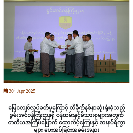
th
30
Apr 2025
မြေငလျင်လှုပ်ခတ်မှုကြောင့် ထိခိုက်နစ်နာဆုံးရှုံးခဲ့သည့်
စွမ်းအင်ဝန်ကြီးဌာနရှိ ဝန်ထမ်းနှင့်မိသားစုများအတွက်
တတိယအကြိမ်မြောက် ထောက်ပံ့ကြေးနှင့် စားနပ်ရိက္ခာ
များ ပေးအပ်ခြင်းအခမ်းအနား