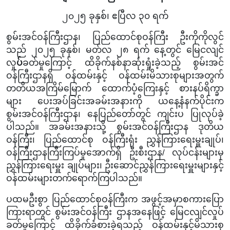
၂၀၂
၅
ခုနှစ်၊
ဧပြီ
လ
၃၀
ရက်
စွမ်းအင်ဝန်ကြီးဌာန၊ ပြည်ထောင်စုဝန်ကြီး
ဦးကိုကိုလွင်
သည်
၂၀၂၅ ခုနှစ်၊ မတ်လ ၂၈ ရက် နေ့တွင်
မြေငလျင်
လှု
ပ်
ခတ်မှုကြောင့် ထိခိုက်နစ်နာဆုံးရှုံးခဲ့သည့် စွမ်းအင်
ဝန်ကြီးဌာနရှိ ဝန်ထမ်းနှင့် ဝန်ထမ်းမိသားစုများအတွက်
တတိယအကြိမ်မြောက် ထောက်ပံ့ကြေးနှင့် စားနပ်ရိက္ခာ
များ ပေးအပ်ခြင်းအခမ်းအနား
ကို ယနေ့နံနက်ပိုင်းက
စွမ်းအင်ဝန်ကြီးဌာန၊ နေပြည်တော်တွင် ကျင်းပ ပြုလုပ်ခဲ့
ပါသည်။ အခမ်းအနားသို့ စွမ်းအင်ဝန်ကြီးဌာန ဒုတိယ
ဝန်ကြီး၊ ပြည်ထောင်စု ဝန်ကြီးရုံး ညွှန်ကြားရေးမှူးချုပ်၊
ဝန်ကြီးဌာနကြီးကြပ်မှုအောက်ရှိ ဦးစီးဌာန/ လုပ်ငန်းများမှ
ညွှန်ကြားရေးမှူး ချုပ်များ၊ ဦးဆောင်ညွှန်ကြားရေးမှူးများနှင့်
ဝန်ထမ်းများတက်ရောက်ကြပါသည်။
ပထမဦးစွာ ပြည်ထောင်စုဝန်ကြီးက အဖွင့်အမှာစကားပြော
ကြားရာတွင် စွမ်းအင်ဝန်ကြီး ဌာနအနေဖြင့် မြေငလျင်လှုပ်
ခတ်မှုကြောင့် ထိခိုက်ခံစားခဲ့ရသည့် ဝန်ထမ်းနှင့်မိသားစု