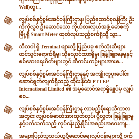
Well)တူး...
လျှပ်စစ်နှင့်စွမ်းအင်ဝန်ကြီးဌာန၊ ပြည်ထောင်စုဝန်ကြီး ဦး
ကိုကိုလွင် ဦးဆောင်သော ကိုယ်စားလှယ်အဖွဲ့ မော်စကို
မြို့ရှိ Smart Meter ထုတ်လုပ်သည့်စက်ရုံသို့ သွာ...
သီလဝါ ရှိ Terminal များသို့ ပြည်ပမှ စက်သုံးဆီများ
တင်သွင်းရောက်ရှိမှု၊ သိုလှောင်ထားရှိမှု၊ ဖြန့်ဖြူးနေမှုနှင့်
စစ်ဆေးရေးဂိတ်များတွင် ဆီတင်ယာဉ်များအားစ...
လျှပ်စစ်နှင့်စွမ်းအင်ဝန်ကြီးဌာနနှင့် အကျိုးတူပူးပေါင်း
ဆောင်ရွက်လျက်ရှိသည့် ထိုင်းနိုင်ငံ၊ PTTEP
International Limited ၏ အမှုဆောင်အရာရှိချုပ်မှ လျှပ်
စစ...
လျှပ်စစ်နှင့်စွမ်းအင်ဝန်ကြီးဌာန လာမည့်မိုးရာသီကာလ
အတွင်း လျှပ်စစ်ဓာတ်အားထုတ်လုပ်၊ ပို့လွှတ်၊ ဖြန့်ဖြူးမှု
နှင့်ပတ်သက်သည့် လုပ်ငန်းညှိနှိုင်းအစည်းအဝေးကျ...
အများပြည်သူသယ်ယူပို့ဆောင်ရေးလုပ်ငန်းများသို့ စက်