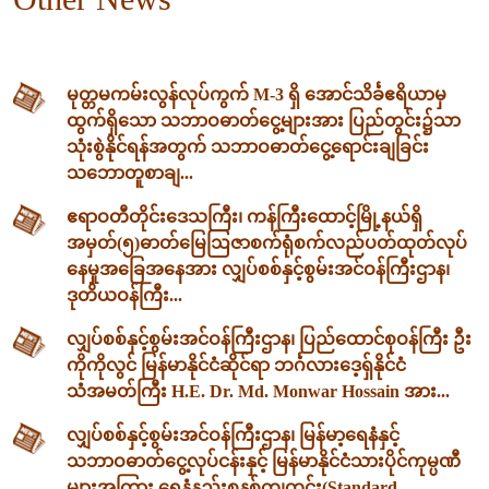
မုတ္တမကမ်းလွန်လုပ်ကွက် M-3 ရှိ အောင်သိင်္ခဧရိယာမှ
ထွက်ရှိသော သဘာဝဓာတ်ငွေ့များအား ပြည်တွင်း၌သာ
သုံးစွဲနိုင်ရန်အတွက် သဘာဝဓာတ်ငွေ့ရောင်းချခြင်း
သဘောတူစာချ...
ဧရာဝတီတိုင်းဒေသကြီး၊ ကန်ကြီးထောင့်မြို့နယ်ရှိ
အမှတ်(၅)ဓာတ်မြေဩဇာစက်ရုံစက်လည်ပတ်ထုတ်လုပ်
နေမှုအခြေအနေအား လျှပ်စစ်နှင့်စွမ်းအင်ဝန်ကြီးဌာန၊
ဒုတိယဝန်ကြီး...
လျှပ်စစ်နှင့်စွမ်းအင်ဝန်ကြီးဌာန၊ ပြည်ထောင်စုဝန်ကြီး ဦး
ကိုကိုလွင် မြန်မာနိုင်ငံဆိုင်ရာ ဘင်္ဂလားဒေ့ရှ်နိုင်ငံ
သံအမတ်ကြီး H.E. Dr. Md. Monwar Hossain အား...
လျှပ်စစ်နှင့်စွမ်းအင်ဝန်ကြီးဌာန၊ မြန်မာ့ရေနံနှင့်
သဘာဝဓာတ်ငွေ့လုပ်ငန်းနှင့် မြန်မာနိုင်ငံသားပိုင်ကုမ္ပဏီ
များအကြား ရေနံနည်းစနစ်ကျတွင်း(Standard