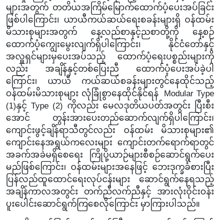
များအတွက် တတိယအကြိမ်မြောက်ထောက်ပံ့ပေးအပ်ခြင်း
ဖြစ်ပါကြောင်း၊ ယာယီကယ်ဆယ်ရေးစခန်းများရှိ ဝန်ထမ်း
မိသားစုများအတွက် နေ့လည်စာနှင့်ညစာတို့ကို နေ့စဉ်
ထောက်ပံ့ကျွေးမွေးလျက်ရှိပါကြောင်း၊ နိုင်ငံတော်နှင့်
အလှူရှင်များမှပေးအပ်သည့် ထောက်ပံ့ရေးပစ္စည်းများကို
လည်း အချိန်နှင့်တစ်ပြေးညီ ထောက်ပံ့ပေးအပ်ခဲ့ပါ
ကြောင်း၊ ယာယီ ကယ်ဆယ်စခန်းများတွင်နေထိုင်သည့်
ဝန်ထမ်းမိသားစုများ လုံခြုံစွာနေထိုင်နိုင်ရန်
Modular Type
(1)နှင့် Type (2) ကိုလည်း မေလဒုတိယပတ်အတွင်း ပြီးစီး
အောင် တွန်းအားပေးတည်ဆောက်လျက်ရှိပါကြောင်း၊
ကျောင်းဖွင့်ချိန်ရာသီတွင်လည်း ဝန်ထမ်း မိသားစုများ၏
ကျောင်းနေအရွယ်ကလေးများ ကျောင်းတက်ရောက်ရာတွင်
အခက်အခဲမရှိစေရေး ကြိုပို့ယာဉ်များစီစဉ်ဆောင်ရွက်ပေး
မည်ဖြစ်ကြောင်း၊ ဝန်ထမ်းများအနေဖြင့် ဘေးဒုက္ခခံစားပြီး
ပြန်လည်ထူထောင်ရေးလုပ်ငန်းများ ဆောင်ရွက်နေရသည့်
အချိန်ကာလအတွင်း တက်ညီလက်ညီနှင့် အားလုံးဝိုင်းဝန်း
ပူးပေါင်းဆောင်ရွက်ကြစေလိုကြောင်း မှာကြားပါသည်။