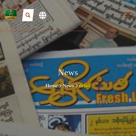
News
Home
News
detail