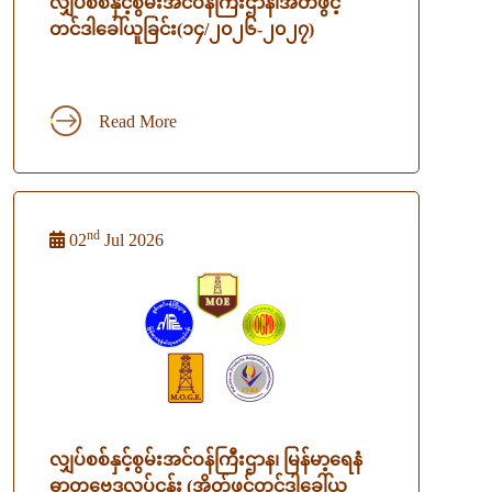
လျှပ်စစ်နှင့်စွမ်းအင်ဝန်ကြီးဌာန၊အိတ်ဖွင့်
တင်ဒါခေါ်ယူခြင်း(၁၄/၂၀၂၆-၂၀၂၇)
Read More
nd
02
Jul 2026
လျှပ်စစ်နှင့်စွမ်းအင်ဝန်ကြီးဌာန၊ မြန်မာ့ရေနံ
ဓာတုဗေဒလုပ်ငန်း (အိတ်ဖွင့်တင်ဒါခေါ်ယူ