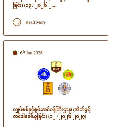
ခြင်း) (၁၃ / ၂၀၂၆-၂...
Read More
th
16
Jun 2026
လျှပ်စစ်နှင့်စွမ်းအင်ဝန်ကြီးဌာန၊ (အိတ်ဖွင့်
တင်ဒါခေါ်ယူခြင်း) (၁၂ / ၂၀၂၆-၂၀၂၇)