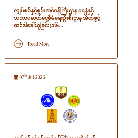
လျှပ်စစ်နှင့်စွမ်းအင်ဝန်ကြီးဌာန ရေနံနှင့်
သဘာဝဓာတ်ငွေ့စီမံရေးဦးစီးဌာန အိတ်ဖွင့်
တင်ဒါခေါ်ယူခြင်း(၁၆/...
Read More
th
07
Jul 2026