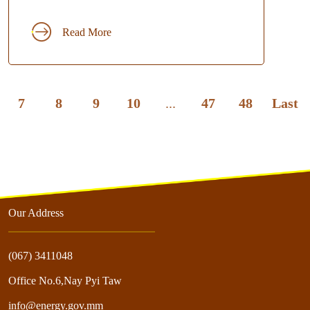
Read More
7
8
9
10
...
47
48
Last
Our Address
(067) 3411048
Office No.6,Nay Pyi Taw
info@energy.gov.mm