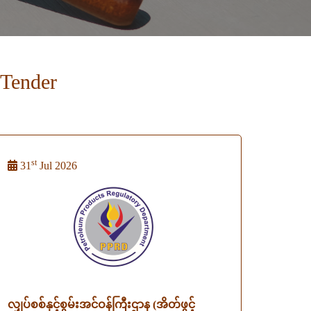
 Tender
st
31
Jul 2026
လျှပ်စစ်နှင့်စွမ်းအင်ဝန်ကြီးဌာန (အိတ်ဖွင့်