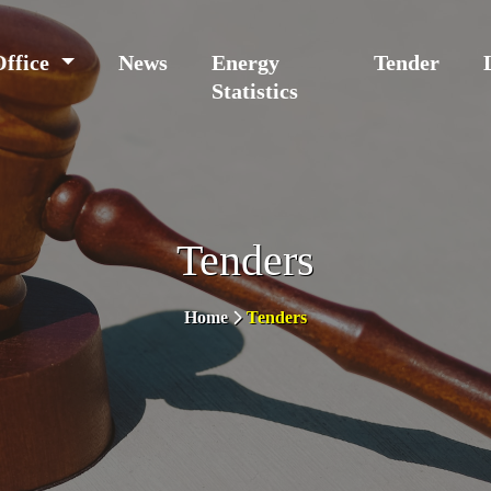
Office
News
Energy
Tender
Statistics
Tenders
Home
Tenders