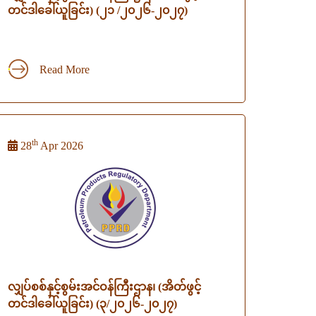
တင်ဒါခေါ်ယူခြင်း) (၂၁ /၂၀၂၆-၂၀၂၇)
Read More
th
28
Apr 2026
လျှပ်စစ်နှင့်စွမ်းအင်ဝန်ကြီးဌာန၊ (အိတ်ဖွင့်
တင်ဒါခေါ်ယူခြင်း) (၃/၂၀၂၆-၂၀၂၇)