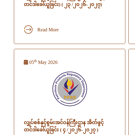
တင်ဒါခေါ်ယူခြင်း) ( ၂၃ /၂၀၂၆-၂၀၂၇)
Read More
th
05
May 2026
လျှပ်စစ်နှင့်စွမ်းအင်ဝန်ကြီးဌာန အိတ်ဖွင့်
တင်ဒါခေါ်ယူခြင်း ( ၄ /၂၀၂၆-၂၀၂၇ )