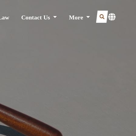
Law
Contact Us
More