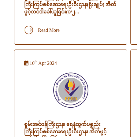
ကြီးကြပ်စစ်ဆေးရေးဦးစီးဌာန(ရုံးချုပ်) အိတ်
ဖွင့်တင်ဒါခေါ်ယူခြင်း(၁/၂...
Read More
th
10
Apr 2024
စွမ်းအင်ဝန်ကြီးဌာန၊ ရေနံထွက်ပစ္စည်း
ကြီးကြပ်စစ်ဆေးရေးဦးစီးဌာန၊ အိတ်ဖွင့်