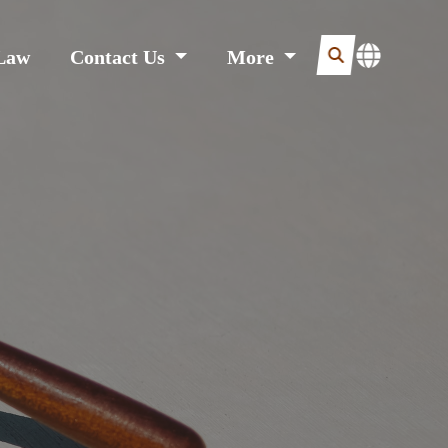
Law
Contact Us
More