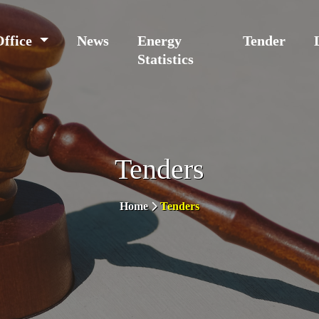
Office
News
Energy
Tender
Statistics
Tenders
Home
Tenders