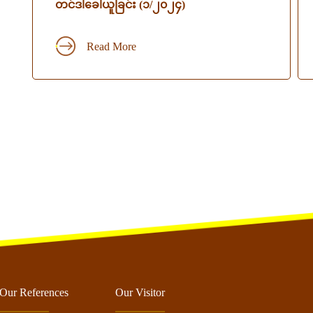
တင်ဒါခေါ်ယူခြင်း (၁/၂၀၂၄)
Read More
Our References
Our Visitor