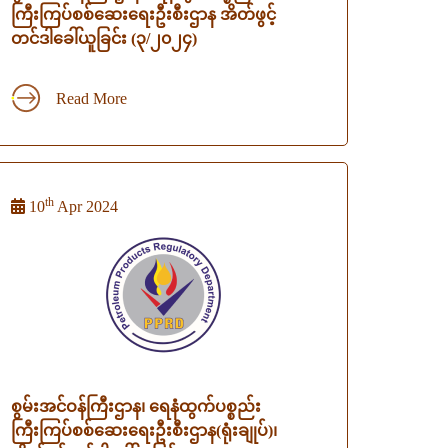
ကြီးကြပ်စစ်ဆေးရေးဦးစီးဌာန အိတ်ဖွင့်
တင်ဒါခေါ်ယူခြင်း (၃/၂၀၂၄)
Read More
th
10
Apr 2024
စွမ်းအင်ဝန်ကြီးဌာန၊ ရေနံထွက်ပစ္စည်း
ကြီးကြပ်စစ်ဆေးရေးဦးစီးဌာန(ရုံးချုပ်)၊