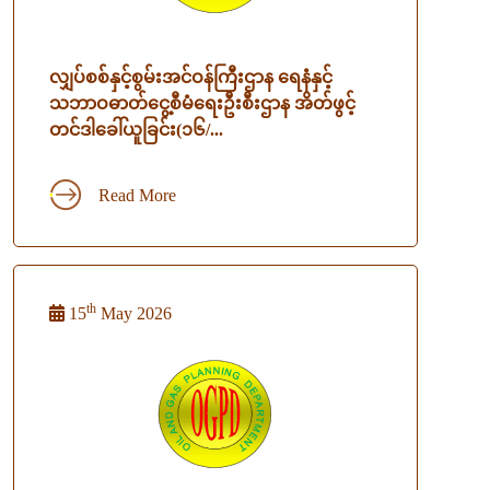
လျှပ်စစ်နှင့်စွမ်းအင်ဝန်ကြီးဌာန ရေနံနှင့်
သဘာဝဓာတ်ငွေ့စီမံရေးဦးစီးဌာန အိတ်ဖွင့်
တင်ဒါခေါ်ယူခြင်း(၁၆/...
Read More
th
15
May 2026