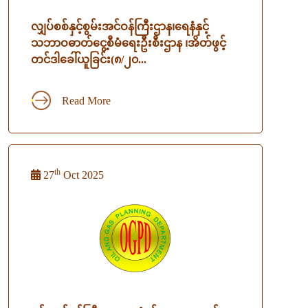
လျှပ်စစ်နှင့်စွမ်းအင်ဝန်ကြီးဌာန၊ရေနံနှင့်
သဘာဝဓာတ်ငွေ့စီမံရေးဦးစီးဌာန ၊အိတ်ဖွင့်
တင်ဒါခေါ်ယူခြင်း(၈/၂၀...
Read More
th
27
Oct 2025