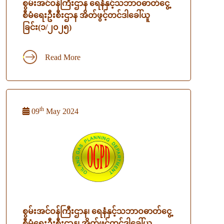
စွမ်းအင်ဝန်ကြီးဌာန ရေနံနှင့်သဘာဝဓာတ်ငွေ့
စီမံရေးဦးစီးဌာန အိတ်ဖွင့်တင်ဒါခေါ်ယူ
ခြင်း(၁/၂၀၂၅)
Read More
th
09
May 2024
စွမ်းအင်ဝန်ကြီးဌာန၊ ရေနံနှင့်သဘာဝဓာတ်ငွေ့
စီမံရေးဦးစီးဌာန၊ အိတ်ဖွင့်တင်ဒါခေါ်ယူ