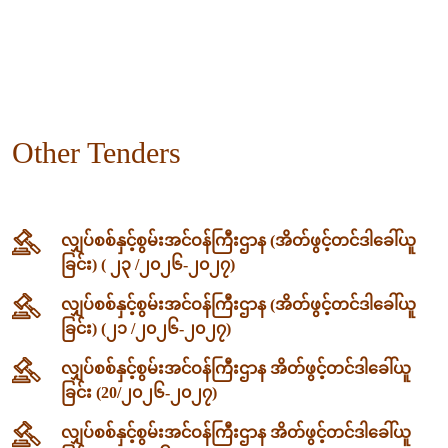
Other Tenders
လျှပ်စစ်နှင့်စွမ်းအင်ဝန်ကြီးဌာန (အိတ်ဖွင့်တင်ဒါခေါ်ယူ
ခြင်း) ( ၂၃ /၂၀၂၆-၂၀၂၇)
လျှပ်စစ်နှင့်စွမ်းအင်ဝန်ကြီးဌာန (အိတ်ဖွင့်တင်ဒါခေါ်ယူ
ခြင်း) (၂၁ /၂၀၂၆-၂၀၂၇)
လျှပ်စစ်နှင့်စွမ်းအင်ဝန်ကြီးဌာန အိတ်ဖွင့်တင်ဒါခေါ်ယူ
ခြင်း (20/၂၀၂၆-၂၀၂၇)
လျှပ်စစ်နှင့်စွမ်းအင်ဝန်ကြီးဌာန အိတ်ဖွင့်တင်ဒါခေါ်ယူ