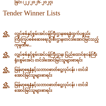
ခြင်း (၂၂/၂၀၂၆-၂၀၂၇)
Tender Winner Lists
လျှပ်စစ်နှင့်စွမ်းအင်ဝန်ကြီးဌာန၊‌ရေနံထွက်ပစ္စည်း
ကြီးကြပ်စစ်ဆေးရေးဦးစီးဌာန၊တင်ဒါအောင်မြင်သည့်
ကုမ္ပဏီမ...
လျှပ်စစ်နှင့်စွမ်းအင်ဝန်ကြီးဌာန၊ ပြည်ထောင်စုဝန်ကြီး
ရုံး(စွမ်းအင်) တင်ဒါအောင်မြင်သူများစာရင်း
မြန်မာ့ရေနံနှင့်သဘာဝဓာတ်ငွေ့လုပ်ငန်း ၊ တင်ဒါ
အောင်မြင်သူများစာရင်း
မြန်မာ့ရေနံနှင့်သဘာဝဓာတ်ငွေ့လုပ်ငန်း ၊ တင်ဒါ
အောင်မြင်သူများစာရင်း