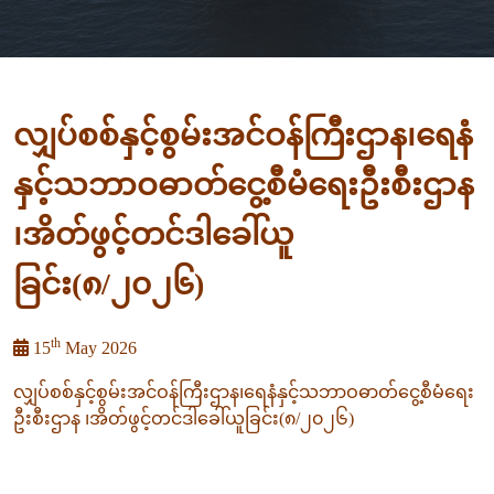
လျှပ်စစ်နှင့်စွမ်းအင်ဝန်ကြီးဌာန၊ရေနံ
နှင့်သဘာဝဓာတ်ငွေ့စီမံရေးဦးစီးဌာန
၊အိတ်ဖွင့်တင်ဒါခေါ်ယူ
ခြင်း(၈/၂၀၂၆)
th
15
May 2026
လျှပ်စစ်နှင့်စွမ်းအင်ဝန်ကြီးဌာန၊ရေနံနှင့်သဘာဝဓာတ်ငွေ့စီမံရေး
ဦးစီးဌာန ၊အိတ်ဖွင့်တင်ဒါခေါ်ယူခြင်း(၈/၂၀၂၆)