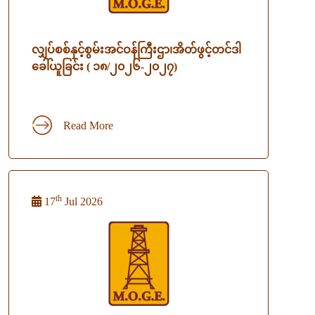
လျှပ်စစ်နှင့်စွမ်းအင်ဝန်ကြီးဌာ၊အိတ်ဖွင့်တင်ဒါ
ခေါ်ယူခြင်း ( ၁၈/၂၀၂၆-၂၀၂၇)
Read More
th
17
Jul 2026