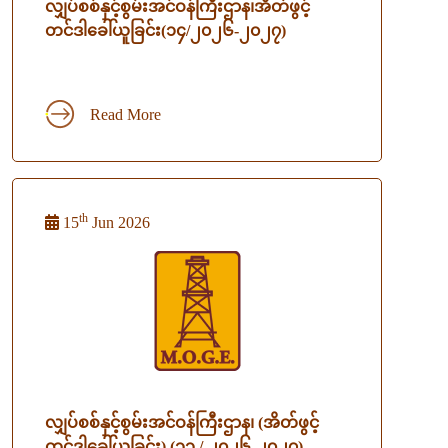
လျှပ်စစ်နှင့်စွမ်းအင်ဝန်ကြီးဌာန၊အိတ်ဖွင့်
တင်ဒါခေါ်ယူခြင်း(၁၄/၂၀၂၆-၂၀၂၇)
Read More
th
15
Jun 2026
လျှပ်စစ်နှင့်စွမ်းအင်ဝန်ကြီးဌာန၊ (အိတ်ဖွင့်
တင်ဒါခေါ်ယူခြင်း) (၁၁ / ၂၀၂၆-၂၀၂၇)