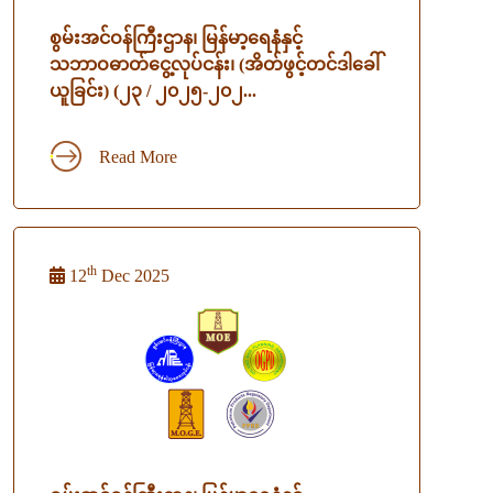
စွမ်းအင်ဝန်ကြီးဌာန၊ မြန်မာ့ရေနံနှင့်
သဘာဝဓာတ်ငွေ့လုပ်ငန်း၊ (အိတ်ဖွင့်တင်ဒါခေါ်
ယူခြင်း) (၂၃ / ၂၀၂၅-၂၀၂...
Read More
th
12
Dec 2025