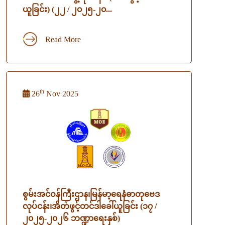
ယူခြင်း) (၂၂ / ၂၀၂၅-၂၀...
Read More
th
26
Nov 2025
စွမ်းအင်ဝန်ကြီးဌာန၊မြန်မာ့ရေနံဓာတုဗေဒ
လုပ်ငန်း၊အိတ်ဖွင့်တင်ဒါခေါ်ယူခြင်း (၁၇ /
၂၀၂၅-၂၀၂၆ ဘဏ္ဍာရေးနှစ်)