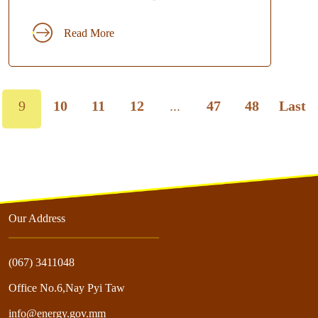
Read More
9
10
11
12
...
47
48
Last
Our Address
(067) 3411048
Office No.6,Nay Pyi Taw
info@energy.gov.mm