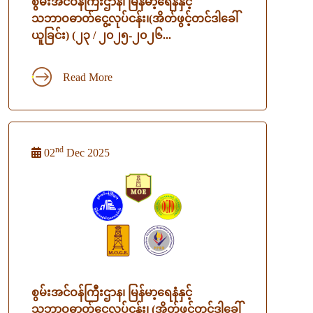
စွမ်းအင်ဝန်ကြီးဌာန၊ မြန်မာ့ရေနံနှင့်
သဘာဝဓာတ်ငွေ့လုပ်ငန်း၊(အိတ်ဖွင့်တင်ဒါခေါ်
ယူခြင်း) (၂၃ / ၂၀၂၅-၂၀၂၆...
Read More
nd
02
Dec 2025
စွမ်းအင်ဝန်ကြီးဌာန၊ မြန်မာ့ရေနံနှင့်
သဘာဝဓာတ်ငွေ့လုပ်ငန်း၊ (အိတ်ဖွင့်တင်ဒါခေါ်