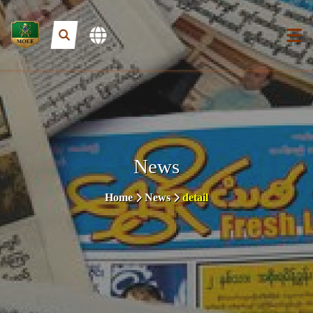
News
Home
News
detail