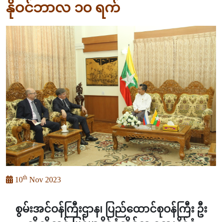
နိုဝင်ဘာလ ၁၀ ရက်
th
10
Nov 2023
စွမ်းအင်ဝန်ကြီးဌာန၊ ပြည်ထောင်စုဝန်ကြီး ဦး