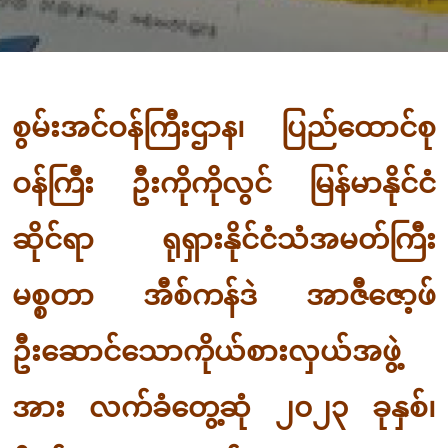
စွမ်းအင်ဝန်ကြီးဌာန၊ ပြည်ထောင်စု
ဝန်ကြီး ဦးကိုကိုလွင် မြန်မာနိုင်ငံ
ဆိုင်ရာ ရုရှားနိုင်ငံသံအမတ်ကြီး
မစ္စတာ အီစ်ကန်ဒဲ အာဇီဇော့ဖ်
ဦးဆောင်သောကိုယ်စားလှယ်အဖွဲ့
အား လက်ခံတွေ့ဆုံ ၂၀၂၃ ခုနှစ်၊