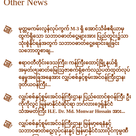
Other News
မုတ္တမကမ်းလွန်လုပ်ကွက် M-3 ရှိ အောင်သိင်္ခဧရိယာမှ
ထွက်ရှိသော သဘာဝဓာတ်ငွေ့များအား ပြည်တွင်း၌သာ
သုံးစွဲနိုင်ရန်အတွက် သဘာဝဓာတ်ငွေ့ရောင်းချခြင်း
သဘောတူစာချ...
ဧရာဝတီတိုင်းဒေသကြီး၊ ကန်ကြီးထောင့်မြို့နယ်ရှိ
အမှတ်(၅)ဓာတ်မြေဩဇာစက်ရုံစက်လည်ပတ်ထုတ်လုပ်
နေမှုအခြေအနေအား လျှပ်စစ်နှင့်စွမ်းအင်ဝန်ကြီးဌာန၊
ဒုတိယဝန်ကြီး...
လျှပ်စစ်နှင့်စွမ်းအင်ဝန်ကြီးဌာန၊ ပြည်ထောင်စုဝန်ကြီး ဦး
ကိုကိုလွင် မြန်မာနိုင်ငံဆိုင်ရာ ဘင်္ဂလားဒေ့ရှ်နိုင်ငံ
သံအမတ်ကြီး H.E. Dr. Md. Monwar Hossain အား...
လျှပ်စစ်နှင့်စွမ်းအင်ဝန်ကြီးဌာန၊ မြန်မာ့ရေနံနှင့်
သဘာဝဓာတ်ငွေ့လုပ်ငန်းနှင့် မြန်မာနိုင်ငံသားပိုင်ကုမ္ပဏီ