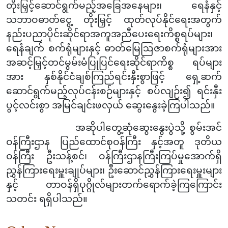
တိုးမြှင့်ဆောင်ရွက်မည့်အခြေအနေများ၊ ရေနံနှင့်
သဘာဝဓာတ်ငွေ့ တိုးမြှင့် ထုတ်လုပ်နိုင်ရေးအတွက်
နည်းပညာပိုင်းဆိုင်ရာအကူအညီပေးရေးကိစ္စရပ်များ၊
ရေနံချက် စက်ရုံများနှင့် ဓာတ်မြေဩဇာစက်ရုံများအား
အဆင့်မြှင့်တင်မွမ်းမံပြုပြင်ရေးဆိုင်ရာကိစ္စ ရပ်များ
အား နှစ်နိုင်ငံချစ်ကြည်ရင်းနှီးစွာဖြင့် ရှေ့ဆက်
ဆောင်ရွက်မည့်လုပ်ငန်းစဉ်များနှင့် စပ်လျဉ်း၍ ရင်းနှီး
ပွင့်လင်းစွာ အမြင်ချင်းဖလှယ် ဆွေးနွေးခဲ့ကြပါသည်။
အဆိုပါတွေ့ဆုံဆွေးနွေးပွဲသို့ စွမ်းအင်
ဝန်ကြီးဌာန ပြည်ထောင်စုဝန်ကြီး နှင့်အတူ ဒုတိယ
ဝန်ကြီး ဦးသန့်စင်၊ ဝန်ကြီးဌာနကြီးကြပ်မှုအောက်ရှိ
ညွှန်ကြားရေးမှူးချုပ်များ၊ ဦးဆောင်ညွှန်ကြားရေးမှူးများ
နှင့် တာဝန်ရှိပုဂ္ဂိုလ်များတက်ရောက်ခဲ့ကြကြောင်း
သတင်း ရရှိပါသည်။