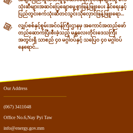
သုံးဆီများအဆင်ပြေချောမွေ့စွာဖြန့်ဖြူးပေး နိုင်ရေးနှင့်
ပြည်တွင်းစက်သုံးဆီတင်သွင်းသိုလှောင်ဖြန့်ဖြူးရော...
လျှပ်စစ်နှင့်စွမ်းအင်ဝန်ကြီးဌာနမှ အကောင်အထည်ဖော်
တည်ဆောက်ပြီးစီးခဲ့သည့် မန္တလေးတိုင်းဒေသကြီး
အတွင်းရှိ သာစည် ၄၀ မဂ္ဂါဝပ်နှင့် သပြေဝ ၄၀ မဂ္ဂါဝပ်
နေရောင်...
Our Address
(067) 3411048
Office No.6,Nay Pyi Taw
info@energy.gov.mm