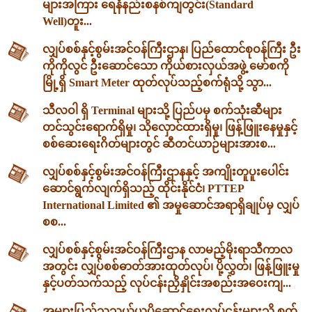
များအကြား ရေနံနည်းစနစ်ကျတွင်း(Standard
Well)တူး...
လျှပ်စစ်နှင့်စွမ်းအင်ဝန်ကြီးဌာန၊ ပြည်ထောင်စုဝန်ကြီး ဦး
ကိုကိုလွင် ဦးဆောင်သော ကိုယ်စားလှယ်အဖွဲ့ မော်စကို
မြို့ရှိ Smart Meter ထုတ်လုပ်သည့်စက်ရုံသို့ သွာ...
သီလဝါ ရှိ Terminal များသို့ ပြည်ပမှ စက်သုံးဆီများ
တင်သွင်းရောက်ရှိမှု၊ သိုလှောင်ထားရှိမှု၊ ဖြန့်ဖြူးနေမှုနှင့်
စစ်ဆေးရေးဂိတ်များတွင် ဆီတင်ယာဉ်များအားစ...
လျှပ်စစ်နှင့်စွမ်းအင်ဝန်ကြီးဌာနနှင့် အကျိုးတူပူးပေါင်း
ဆောင်ရွက်လျက်ရှိသည့် ထိုင်းနိုင်ငံ၊ PTTEP
International Limited ၏ အမှုဆောင်အရာရှိချုပ်မှ လျှပ်
စစ...
လျှပ်စစ်နှင့်စွမ်းအင်ဝန်ကြီးဌာန လာမည့်မိုးရာသီကာလ
အတွင်း လျှပ်စစ်ဓာတ်အားထုတ်လုပ်၊ ပို့လွှတ်၊ ဖြန့်ဖြူးမှု
နှင့်ပတ်သက်သည့် လုပ်ငန်းညှိနှိုင်းအစည်းအဝေးကျ...
အများပြည်သူသယ်ယူပို့ဆောင်ရေးလုပ်ငန်းများသို့ စက်