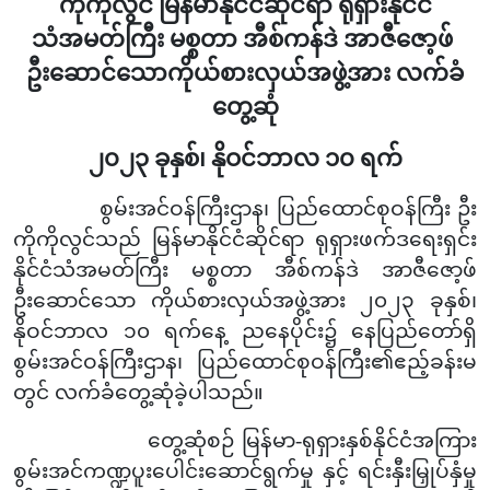
ကိုကိုလွင် မြန်မာနိုင်ငံဆိုင်ရာ ရုရှားနိုင်ငံ
သံအမတ်ကြီး မစ္စတာ အီစ်ကန်ဒဲ အာဇီဇော့ဖ်
ဦးဆောင်သောကိုယ်စားလှယ်အဖွဲ့အား လက်ခံ
တွေ့ဆုံ
၂၀၂၃ ခုနှစ်၊ နိုဝင်ဘာလ ၁၀ ရက်
စွမ်းအင်ဝန်ကြီးဌာန၊ ပြည်ထောင်စုဝန်ကြီး ဦး
ကိုကိုလွင်သည် မြန်မာနိုင်ငံဆိုင်ရာ
ရုရှားဖက်ဒရေးရှင်း
နိုင်ငံသံအမတ်ကြီး မစ္စတာ အီစ်ကန်ဒဲ အာဇီဇော့ဖ်
ဦးဆောင်သော ကိုယ်စားလှယ်အဖွဲ့အား ၂၀၂၃ ခုနှစ်၊
နိုဝင်ဘာလ ၁၀ ရက်နေ့ ညနေပိုင်း၌ နေပြည်တော်ရှိ
စွမ်းအင်ဝန်ကြီးဌာန၊ ပြည်ထောင်စုဝန်ကြီး၏ဧည့်ခန်းမ
တွင် လက်ခံတွေ့ဆုံခဲ့ပါသည်။
တွေ့ဆုံစဉ် မြန်မာ-ရုရှားနှစ်နိုင်ငံအကြား
စွမ်းအင်ကဏ္ဍပူးပေါင်းဆောင်ရွက်မှု နှင့် ရင်းနှီးမြှုပ်နှံမှု