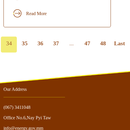
Read More
34
35
36
37
...
47
48
Last
Our Address
(067) 3411048
Office No.6,Nay Pyi Taw
info@energy.gov.mm