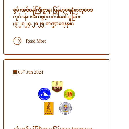
စွမ်းအင်ဝန်ကြီးဌာန၊ မြန်မာ့ရေနံဓာတုဗေဒ
လုပ်ငန်း ၊အိတ်ဖွင့်တင်ဒါခေါ်ယူခြင်း
(၇/၂၀၂၄-၂၀၂၅ ဘဏ္ဍာရေးနှစ်)
Read More
th
05
Jun 2024