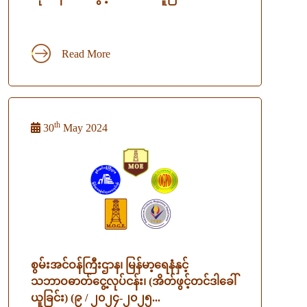
Read More
th
30
May 2024
စွမ်းအင်ဝန်ကြီးဌာန၊ မြန်မာ့ရေနံနှင့်
သဘာဝဓာတ်ငွေ့လုပ်ငန်း၊ (အိတ်ဖွင့်တင်ဒါခေါ်
ယူခြင်း) (၉ / ၂၀၂၄-၂၀၂၅...