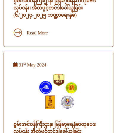
စွမ်းအင်ဝန်ကြီးဌာန၊ မြန်မာ့ရေနံဓာတုဗေဒ
လုပ်ငန်း၊ အိတ်ဖွင့်တင်ဒါခေါ်ယူခြင်း
(၆/၂၀၂၄-၂၀၂၅ ဘဏ္ဍာရေးနှစ်)
Read More
st
31
May 2024
စွမ်းအင်ဝန်ကြီးဌာန၊ မြန်မာ့ရေနံဓာတုဗေဒ
လုပ်ငန်း အိတ်ဖွင့်တင်ဒါခေါ်ယူခြင်း