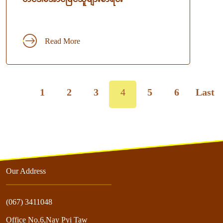
Read More
1
2
3
4
5
6
Last
Our Address
(067) 3411048
Office No.6,Nay Pyi Taw