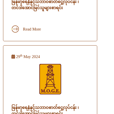
မြန်မာ့ရေနံနှင့်သဘာဝဓာတ်ငွေ့လုပ်ငန်း ၊
တင်ဒါအောင်မြင်သူများစာရင်း
Read More
th
29
May 2024
မြန်မာ့ရေနံနှင့်သဘာဝဓာတ်ငွေ့လုပ်ငန်း ၊
တင်ဒါအောင်မြင်သူများစာရင်း