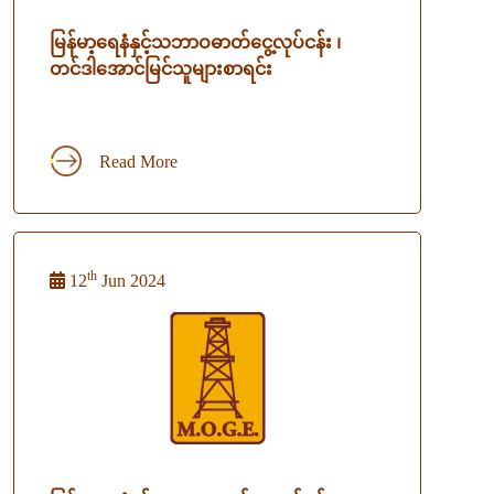
မြန်မာ့ရေနံနှင့်သဘာဝဓာတ်ငွေ့လုပ်ငန်း ၊
တင်ဒါအောင်မြင်သူများစာရင်း
Read More
th
12
Jun 2024