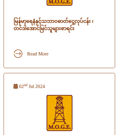
မြန်မာ့ရေနံနှင့်သဘာဝဓာတ်ငွေ့လုပ်ငန်း ၊
တင်ဒါအောင်မြင်သူများစာရင်း
Read More
nd
02
Jul 2024