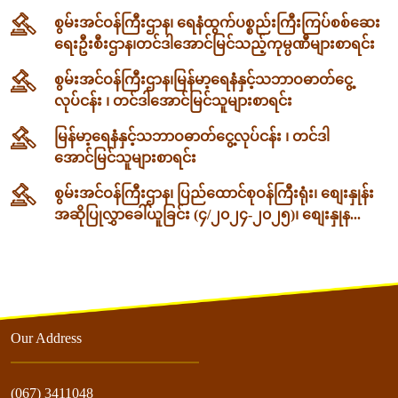
စွမ်းအင်ဝန်ကြီးဌာန၊ ရေနံထွက်ပစ္စည်းကြီးကြပ်စစ်ဆေး
ရေးဦးစီးဌာန၊တင်ဒါအောင်မြင်သည့်ကုမ္ပဏီများစာရင်း
စွမ်းအင်ဝန်ကြီးဌာန၊မြန်မာ့ရေနံနှင့်သဘာဝဓာတ်ငွေ့
လုပ်ငန်း ၊ တင်ဒါအောင်မြင်သူများစာရင်း
မြန်မာ့ရေနံနှင့်သဘာဝဓာတ်ငွေ့လုပ်ငန်း ၊ တင်ဒါ
အောင်မြင်သူများစာရင်း
စွမ်းအင်ဝန်ကြီးဌာန၊ ပြည်ထောင်စုဝန်ကြီးရုံး၊ စျေးနှုန်း
အဆိုပြုလွှာခေါ်ယူခြင်း (၄/၂၀၂၄-၂၀၂၅)၊ စျေးနှုန...
Our Address
(067) 3411048