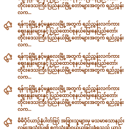
တိုင်းဒေသကြီး/ပြည်နယ်မြို့တော်များအတွက် ရည်ညွှန်း
လက...
ရန်ကုန်မြို့နှင့်မန္တလေးမြို့အတွက် ရည်ညွှန်းလက်ကား
ဈေးနှုန်းများနှင့် ပြည်ထောင်စုနယ်မြေ၊နေပြည်တော်၊
တိုင်းဒေသကြီး/ပြည်နယ်မြို့တော်များအတွက် ရည်ညွှန်း
လက...
ရန်ကုန်မြို့နှင့်မန္တလေးမြို့အတွက် ရည်ညွှန်းလက်ကား
ဈေးနှုန်းများနှင့် ပြည်ထောင်စုနယ်မြေ၊နေပြည်တော်၊
တိုင်းဒေသကြီး/ပြည်နယ်မြို့တော်များအတွက် ရည်ညွှန်း
လက...
ရန်ကုန်မြို့နှင့်မန္တလေးမြို့အတွက် ရည်ညွှန်းလက်ကား
ဈေးနှုန်းများနှင့် ပြည်ထောင်စုနယ်မြေ၊နေပြည်တော်၊
တိုင်းဒေသကြီး/ပြည်နယ်မြို့တော်များအတွက် ရည်ညွှန်း
လက...
မိမိပိုင်ယာဉ်နံပါတ်ဖြင့် အခြားသူများမှ မသမာသောနည်း
လမ်းအသုံးပြု၍ စက်သုံးဆီဝယ်ယူခြင်းခံရသည့် ယာဉ်