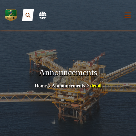
Announcements
Home
Announcements
detail