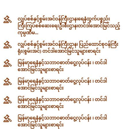
လျှပ်စစ်နှင့်စွမ်းအင်ဝန်ကြီးဌာန၊‌ရေနံထွက်ပစ္စည်း
ကြီးကြပ်စစ်ဆေးရေးဦးစီးဌာန၊တင်ဒါအောင်မြင်သည့်
ကုမ္ပဏီမ...
လျှပ်စစ်နှင့်စွမ်းအင်ဝန်ကြီးဌာန၊ ပြည်ထောင်စုဝန်ကြီး
ရုံး(စွမ်းအင်) တင်ဒါအောင်မြင်သူများစာရင်း
မြန်မာ့ရေနံနှင့်သဘာဝဓာတ်ငွေ့လုပ်ငန်း ၊ တင်ဒါ
အောင်မြင်သူများစာရင်း
မြန်မာ့ရေနံနှင့်သဘာဝဓာတ်ငွေ့လုပ်ငန်း ၊ တင်ဒါ
အောင်မြင်သူများစာရင်း
မြန်မာ့ရေနံနှင့်သဘာဝဓာတ်ငွေ့လုပ်ငန်း ၊ တင်ဒါ
အောင်မြင်သူများစာရင်း
မြန်မာ့ရေနံနှင့်သဘာဝဓာတ်ငွေ့လုပ်ငန်း ၊ တင်ဒါ
အောင်မြင်သူများစာရင်း