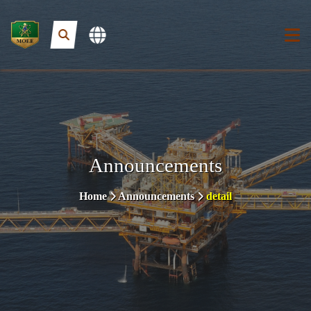
Announcements
Home
Announcements
detail