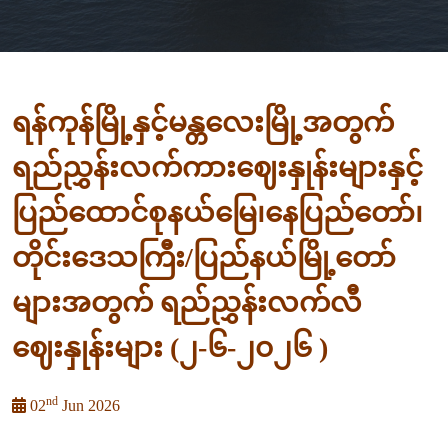
ရန်ကုန်မြို့နှင့်မန္တလေးမြို့အတွက်
ရည်ညွှန်းလက်ကားဈေးနှုန်းများနှင့်
ပြည်ထောင်စုနယ်မြေ၊နေပြည်တော်၊
တိုင်းဒေသကြီး/ပြည်နယ်မြို့တော်
များအတွက် ရည်ညွှန်းလက်လီ
ဈေးနှုန်းများ (၂-၆-၂၀၂၆ )
nd
02
Jun 2026