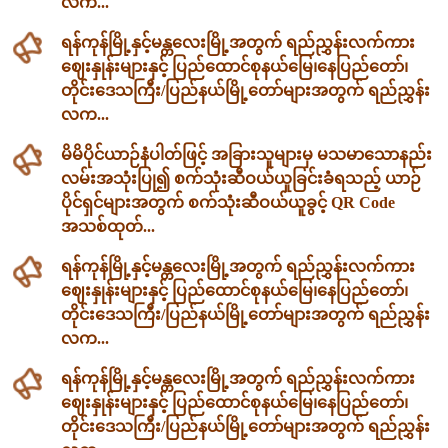
လက...
ရန်ကုန်မြို့နှင့်မန္တလေးမြို့အတွက် ရည်ညွှန်းလက်ကား
ဈေးနှုန်းများနှင့် ပြည်ထောင်စုနယ်မြေ၊နေပြည်တော်၊
တိုင်းဒေသကြီး/ပြည်နယ်မြို့တော်များအတွက် ရည်ညွှန်း
လက...
မိမိပိုင်ယာဉ်နံပါတ်ဖြင့် အခြားသူများမှ မသမာသောနည်း
လမ်းအသုံးပြု၍ စက်သုံးဆီဝယ်ယူခြင်းခံရသည့် ယာဉ်
ပိုင်ရှင်များအတွက် စက်သုံးဆီဝယ်ယူခွင့် QR Code
အသစ်ထုတ်...
ရန်ကုန်မြို့နှင့်မန္တလေးမြို့အတွက် ရည်ညွှန်းလက်ကား
ဈေးနှုန်းများနှင့် ပြည်ထောင်စုနယ်မြေ၊နေပြည်တော်၊
တိုင်းဒေသကြီး/ပြည်နယ်မြို့တော်များအတွက် ရည်ညွှန်း
လက...
ရန်ကုန်မြို့နှင့်မန္တလေးမြို့အတွက် ရည်ညွှန်းလက်ကား
ဈေးနှုန်းများနှင့် ပြည်ထောင်စုနယ်မြေ၊နေပြည်တော်၊
တိုင်းဒေသကြီး/ပြည်နယ်မြို့တော်များအတွက် ရည်ညွှန်း