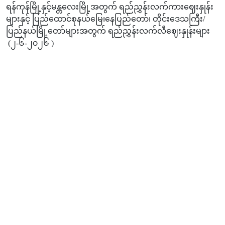
ရန်ကုန်မြို့နှင့်မန္တလေးမြို့အတွက် ရည်ညွှန်းလက်ကားဈေးနှုန်း
များနှင့် ပြည်ထောင်စုနယ်မြေ၊နေပြည်တော်၊ တိုင်းဒေသကြီး/
ပြည်နယ်မြို့တော်များအတွက် ရည်ညွှန်းလက်လီဈေးနှုန်းများ
(၂-၆-၂၀၂၆ )