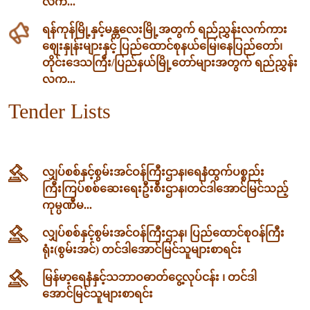
လက...
ရန်ကုန်မြို့နှင့်မန္တလေးမြို့အတွက် ရည်ညွှန်းလက်ကား
ဈေးနှုန်းများနှင့် ပြည်ထောင်စုနယ်မြေ၊နေပြည်တော်၊
တိုင်းဒေသကြီး/ပြည်နယ်မြို့တော်များအတွက် ရည်ညွှန်း
လက...
Tender Lists
လျှပ်စစ်နှင့်စွမ်းအင်ဝန်ကြီးဌာန၊‌ရေနံထွက်ပစ္စည်း
ကြီးကြပ်စစ်ဆေးရေးဦးစီးဌာန၊တင်ဒါအောင်မြင်သည့်
ကုမ္ပဏီမ...
လျှပ်စစ်နှင့်စွမ်းအင်ဝန်ကြီးဌာန၊ ပြည်ထောင်စုဝန်ကြီး
ရုံး(စွမ်းအင်) တင်ဒါအောင်မြင်သူများစာရင်း
မြန်မာ့ရေနံနှင့်သဘာဝဓာတ်ငွေ့လုပ်ငန်း ၊ တင်ဒါ
အောင်မြင်သူများစာရင်း