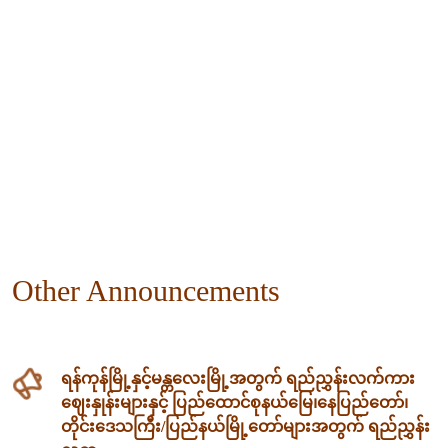
Other Announcements
ရန်ကုန်မြို့နှင့်မန္တလေးမြို့အတွက် ရည်ညွှန်းလက်ကား
ဈေးနှုန်းများနှင့် ပြည်ထောင်စုနယ်မြေ၊နေပြည်တော်၊
တိုင်းဒေသကြီး/ပြည်နယ်မြို့တော်များအတွက် ရည်ညွှန်း