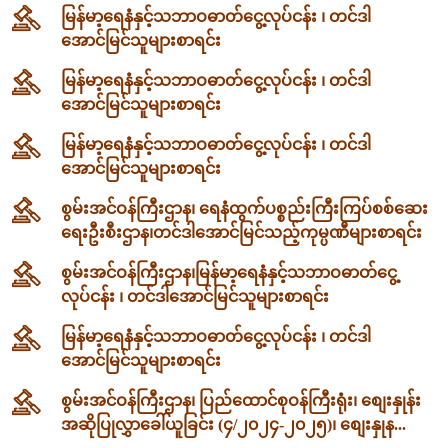
မြန်မာ့ရေနံနှင့်သဘာဝဓာတ်ငွေ့လုပ်ငန်း ၊ တင်ဒါ
အောင်မြင်သူများစာရင်း
မြန်မာ့ရေနံနှင့်သဘာဝဓာတ်ငွေ့လုပ်ငန်း ၊ တင်ဒါ
အောင်မြင်သူများစာရင်း
မြန်မာ့ရေနံနှင့်သဘာဝဓာတ်ငွေ့လုပ်ငန်း ၊ တင်ဒါ
အောင်မြင်သူများစာရင်း
စွမ်းအင်ဝန်ကြီးဌာန၊ ရေနံထွက်ပစ္စည်းကြီးကြပ်စစ်ဆေး
ရေးဦးစီးဌာန၊တင်ဒါအောင်မြင်သည့်ကုမ္ပဏီများစာရင်း
စွမ်းအင်ဝန်ကြီးဌာန၊မြန်မာ့ရေနံနှင့်သဘာဝဓာတ်ငွေ့
လုပ်ငန်း ၊ တင်ဒါအောင်မြင်သူများစာရင်း
မြန်မာ့ရေနံနှင့်သဘာဝဓာတ်ငွေ့လုပ်ငန်း ၊ တင်ဒါ
အောင်မြင်သူများစာရင်း
စွမ်းအင်ဝန်ကြီးဌာန၊ ပြည်ထောင်စုဝန်ကြီးရုံး၊ စျေးနှုန်း
အဆိုပြုလွှာခေါ်ယူခြင်း (၄/၂၀၂၄-၂၀၂၅)၊ စျေးနှုန...