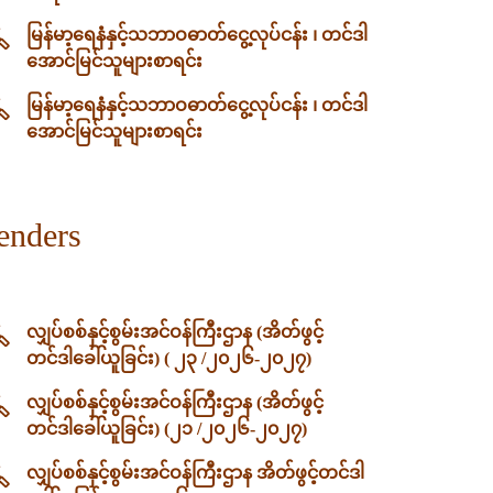
မြန်မာ့ရေနံနှင့်သဘာဝဓာတ်ငွေ့လုပ်ငန်း ၊ တင်ဒါ
အောင်မြင်သူများစာရင်း
မြန်မာ့ရေနံနှင့်သဘာဝဓာတ်ငွေ့လုပ်ငန်း ၊ တင်ဒါ
အောင်မြင်သူများစာရင်း
enders
လျှပ်စစ်နှင့်စွမ်းအင်ဝန်ကြီးဌာန (အိတ်ဖွင့်
တင်ဒါခေါ်ယူခြင်း) ( ၂၃ /၂၀၂၆-၂၀၂၇)
လျှပ်စစ်နှင့်စွမ်းအင်ဝန်ကြီးဌာန (အိတ်ဖွင့်
တင်ဒါခေါ်ယူခြင်း) (၂၁ /၂၀၂၆-၂၀၂၇)
လျှပ်စစ်နှင့်စွမ်းအင်ဝန်ကြီးဌာန အိတ်ဖွင့်တင်ဒါ