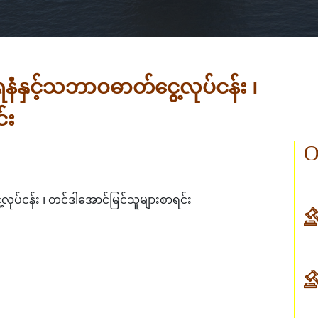
ေနံနှင့်သဘာဝဓာတ်ငွေ့လုပ်ငန်း ၊
်း
O
့လုပ်ငန်း ၊ တင်ဒါအောင်မြင်သူများစာရင်း