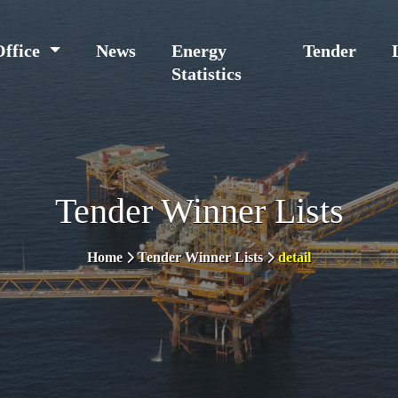
Office
News
Energy
Tender
Statistics
Tender Winner Lists
Home
Tender Winner Lists
detail