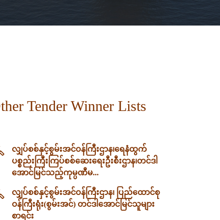
ther Tender Winner Lists
လျှပ်စစ်နှင့်စွမ်းအင်ဝန်ကြီးဌာန၊‌ရေနံထွက်
ပစ္စည်းကြီးကြပ်စစ်ဆေးရေးဦးစီးဌာန၊တင်ဒါ
အောင်မြင်သည့်ကုမ္ပဏီမ...
လျှပ်စစ်နှင့်စွမ်းအင်ဝန်ကြီးဌာန၊ ပြည်ထောင်စု
ဝန်ကြီးရုံး(စွမ်းအင်) တင်ဒါအောင်မြင်သူများ
စာရင်း