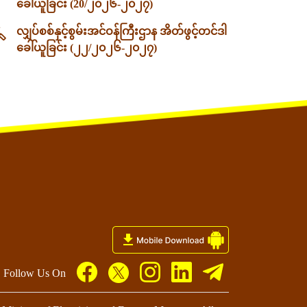
ခေါ်ယူခြင်း (20/၂၀၂၆-၂၀၂၇)
လျှပ်စစ်နှင့်စွမ်းအင်ဝန်ကြီးဌာန အိတ်ဖွင့်တင်ဒါ
ခေါ်ယူခြင်း (၂၂/၂၀၂၆-၂၀၂၇)
Follow Us On