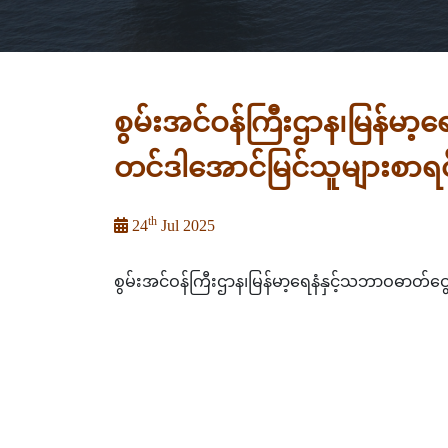
စွမ်းအင်ဝန်ကြီးဌာန၊မြန်မာ့ရ
တင်ဒါအောင်မြင်သူများစာရင
th
24
Jul 2025
စွမ်းအင်ဝန်ကြီးဌာန၊မြန်မာ့ရေနံနှင့်သဘာဝဓာတ်ငွေ