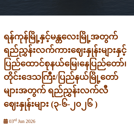
ရန်ကုန်မြို့နှင့်မန္တလေးမြို့အတွက်
ရည်ညွှန်းလက်ကားဈေးနှုန်းများနှင့်
ပြည်ထောင်စုနယ်မြေ၊နေပြည်တော်၊
တိုင်းဒေသကြီး/ပြည်နယ်မြို့တော်
များအတွက် ရည်ညွှန်းလက်လီ
ဈေးနှုန်းများ (၃-၆-၂၀၂၆ )
rd
03
Jun 2026