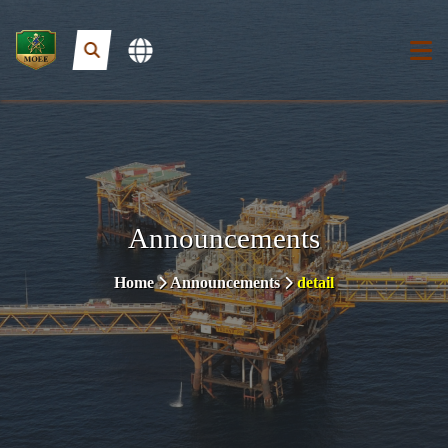
Announcements
Home
Announcements
detail