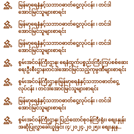
မြန်မာ့ရေနံနှင့်သဘာဝဓာတ်ငွေ့လုပ်ငန်း ၊ တင်ဒါ
အောင်မြင်သူများစာရင်း
မြန်မာ့ရေနံနှင့်သဘာဝဓာတ်ငွေ့လုပ်ငန်း ၊ တင်ဒါ
အောင်မြင်သူများစာရင်း
မြန်မာ့ရေနံနှင့်သဘာဝဓာတ်ငွေ့လုပ်ငန်း ၊ တင်ဒါ
အောင်မြင်သူများစာရင်း
စွမ်းအင်ဝန်ကြီးဌာန၊ ရေနံထွက်ပစ္စည်းကြီးကြပ်စစ်ဆေး
ရေးဦးစီးဌာန၊တင်ဒါအောင်မြင်သည့်ကုမ္ပဏီများစာရင်း
စွမ်းအင်ဝန်ကြီးဌာန၊မြန်မာ့ရေနံနှင့်သဘာဝဓာတ်ငွေ့
လုပ်ငန်း ၊ တင်ဒါအောင်မြင်သူများစာရင်း
မြန်မာ့ရေနံနှင့်သဘာဝဓာတ်ငွေ့လုပ်ငန်း ၊ တင်ဒါ
အောင်မြင်သူများစာရင်း
စွမ်းအင်ဝန်ကြီးဌာန၊ ပြည်ထောင်စုဝန်ကြီးရုံး၊ စျေးနှုန်း
အဆိုပြုလွှာခေါ်ယူခြင်း (၄/၂၀၂၄-၂၀၂၅)၊ စျေးနှုန...