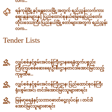
လက...
ရန်ကုန်မြို့နှင့်မန္တလေးမြို့အတွက် ရည်ညွှန်းလက်ကား
ဈေးနှုန်းများနှင့် ပြည်ထောင်စုနယ်မြေ၊နေပြည်တော်၊
တိုင်းဒေသကြီး/ပြည်နယ်မြို့တော်များအတွက် ရည်ညွှန်း
လက...
Tender Lists
လျှပ်စစ်နှင့်စွမ်းအင်ဝန်ကြီးဌာန၊‌ရေနံထွက်ပစ္စည်း
ကြီးကြပ်စစ်ဆေးရေးဦးစီးဌာန၊တင်ဒါအောင်မြင်သည့်
ကုမ္ပဏီမ...
လျှပ်စစ်နှင့်စွမ်းအင်ဝန်ကြီးဌာန၊ ပြည်ထောင်စုဝန်ကြီး
ရုံး(စွမ်းအင်) တင်ဒါအောင်မြင်သူများစာရင်း
မြန်မာ့ရေနံနှင့်သဘာဝဓာတ်ငွေ့လုပ်ငန်း ၊ တင်ဒါ
အောင်မြင်သူများစာရင်း