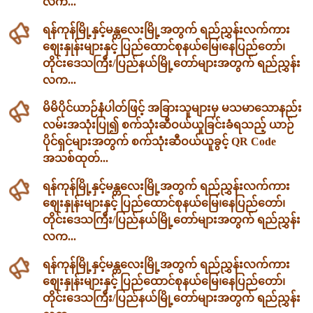
လက...
ရန်ကုန်မြို့နှင့်မန္တလေးမြို့အတွက် ရည်ညွှန်းလက်ကား
ဈေးနှုန်းများနှင့် ပြည်ထောင်စုနယ်မြေ၊နေပြည်တော်၊
တိုင်းဒေသကြီး/ပြည်နယ်မြို့တော်များအတွက် ရည်ညွှန်း
လက...
မိမိပိုင်ယာဉ်နံပါတ်ဖြင့် အခြားသူများမှ မသမာသောနည်း
လမ်းအသုံးပြု၍ စက်သုံးဆီဝယ်ယူခြင်းခံရသည့် ယာဉ်
ပိုင်ရှင်များအတွက် စက်သုံးဆီဝယ်ယူခွင့် QR Code
အသစ်ထုတ်...
ရန်ကုန်မြို့နှင့်မန္တလေးမြို့အတွက် ရည်ညွှန်းလက်ကား
ဈေးနှုန်းများနှင့် ပြည်ထောင်စုနယ်မြေ၊နေပြည်တော်၊
တိုင်းဒေသကြီး/ပြည်နယ်မြို့တော်များအတွက် ရည်ညွှန်း
လက...
ရန်ကုန်မြို့နှင့်မန္တလေးမြို့အတွက် ရည်ညွှန်းလက်ကား
ဈေးနှုန်းများနှင့် ပြည်ထောင်စုနယ်မြေ၊နေပြည်တော်၊
တိုင်းဒေသကြီး/ပြည်နယ်မြို့တော်များအတွက် ရည်ညွှန်း