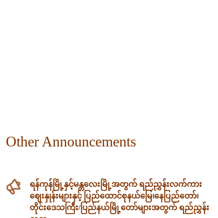
Other Announcements
ရန်ကုန်မြို့နှင့်မန္တလေးမြို့အတွက် ရည်ညွှန်းလက်ကား
ဈေးနှုန်းများနှင့် ပြည်ထောင်စုနယ်မြေ၊နေပြည်တော်၊
တိုင်းဒေသကြီး/ပြည်နယ်မြို့တော်များအတွက် ရည်ညွှန်း