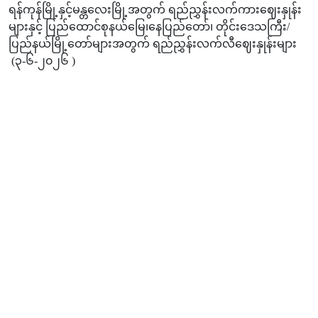
ရန်ကုန်မြို့နှင့်မန္တလေးမြို့အတွက် ရည်ညွှန်းလက်ကားဈေးနှုန်း
များနှင့် ပြည်ထောင်စုနယ်မြေ၊နေပြည်တော်၊ တိုင်းဒေသကြီး/
ပြည်နယ်မြို့တော်များအတွက် ရည်ညွှန်းလက်လီဈေးနှုန်းများ
(၃-၆-၂၀၂၆ )