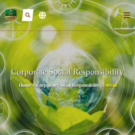
Corporate Social Responsibility
Home
Corporate Social Responsibility
detail