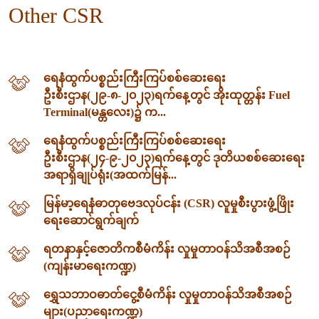
Other CSR
ရေနံထွက်ပစ္စည်းကြီးကြပ်စစ်ဆေးရေး
ဦးစီးဌာန(၂၉-၈-၂၀၂၃)ရက်နေ့တွင် အိုးထုတ္တန်း Fuel
Terminal(မန္တလေး)၌ က...
ရေနံထွက်ပစ္စည်းကြီးကြပ်စစ်ဆေးရေး
ဦးစီးဌာန(၂၄-၉-၂၀၂၃)ရက်နေ့တွင် ဒုတိယစစ်ဆေးရေး
အရာရှိချုပ်ရုံး(အထက်မြန်...
မြန်မာ့ရေနံဓာတုဗေဒလုပ်ငန်း (CSR) လူမှုစီးပွားဖွံ့ဖြိုး
ရေးဆောင်ရွက်ချက်
ရတနာနှင့်ဇောတိကစီမံကိန်း လှုမှုတာဝန်သိအစီအစဉ်
(ကျန်းမာရေးကဏ္ဍ)
ရွှေသဘာဝဓာတ်ငွေ့စီမံကိန်း လှုမှုတာဝန်သိအစီအစဉ်
များ(ပညာရေးကဏ္ဍ)