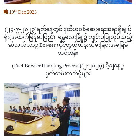
th
19
Dec 2023
(၂၄-၉-၂၀၂၃)ရက်နေ့တွင် ဒုတိယစစ်ဆေးရေးအရာရှိချုပ်
ရုံး(အထက်မြန်မာပြည်)၊ မန္တလေးမြို့၌ ကျင်းပပြုလုပ်သည့်
ဆီသယ်ယာဉ် Bowser ကိုင်တွယ်ထိန်းသိမ်းခြင်းအခြေခံ
သင်တန်း
(Fuel Bowser Handling Process)(၂/၂၀၂၃) ပို့ချနေမှု
မှတ်တမ်းဓာတ်ပုံများ