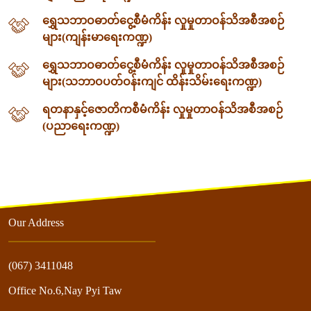
ရွှေသဘာဝဓာတ်ငွေ့စီမံကိန်း လှုမှုတာဝန်သိအစီအစဉ်
များ(ကျန်းမာရေးကဏ္ဍ)
ရွှေသဘာဝဓာတ်ငွေ့စီမံကိန်း လှုမှုတာဝန်သိအစီအစဉ်
များ(သဘာဝပတ်ဝန်းကျင် ထိန်းသိမ်းရေးကဏ္ဍ)
ရတနာနှင့်ဇောတိကစီမံကိန်း လှုမှုတာဝန်သိအစီအစဉ်
(ပညာရေးကဏ္ဍ)
Our Address
(067) 3411048
Office No.6,Nay Pyi Taw