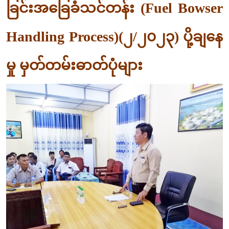
ခြင်းအခြေခံသင်တန်း (Fuel Bowser
Handling Process)(၂/၂၀၂၃) ပို့ချနေ
မှု မှတ်တမ်းဓာတ်ပုံများ