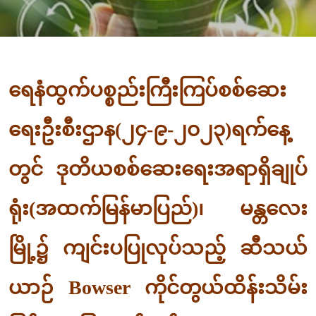
ရေနံထွက်ပစ္စည်းကြီးကြပ်စစ်ဆေး
ရေးဦးစီးဌာန(၂၄-၉-၂၀၂၃)ရက်နေ့
တွင် ဒုတိယစစ်ဆေးရေးအရာရှိချုပ်
ရုံး(အထက်မြန်မာပြည်)၊ မန္တလေး
မြို့၌ ကျင်းပပြုလုပ်သည့် ဆီသယ်
ယာဉ် Bowser ကိုင်တွယ်ထိန်းသိမ်း