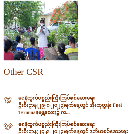
Other CSR
ရေနံထွက်ပစ္စည်းကြီးကြပ်စစ်ဆေးရေး
ဦးစီးဌာန(၂၉-၈-၂၀၂၃)ရက်နေ့တွင် အိုးထုတ္တန်း Fuel
Terminal(မန္တလေး)၌ က...
ရေနံထွက်ပစ္စည်းကြီးကြပ်စစ်ဆေးရေး
ဦးစီးဌာန(၂၄-၉-၂၀၂၃)ရက်နေ့တွင် ဒုတိယစစ်ဆေးရေး