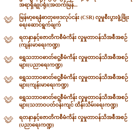
အရာရှိချုပ်ရုံး(အထက်မြန်...
မြန်မာ့ရေနံဓာတုဗေဒလုပ်ငန်း (CSR) လူမှုစီးပွားဖွံ့ဖြိုး
ရေးဆောင်ရွက်ချက်
ရတနာနှင့်ဇောတိကစီမံကိန်း လှုမှုတာဝန်သိအစီအစဉ်
(ကျန်းမာရေးကဏ္ဍ)
ရွှေသဘာဝဓာတ်ငွေ့စီမံကိန်း လှုမှုတာဝန်သိအစီအစဉ်
များ(ပညာရေးကဏ္ဍ)
ရွှေသဘာဝဓာတ်ငွေ့စီမံကိန်း လှုမှုတာဝန်သိအစီအစဉ်
များ(ကျန်းမာရေးကဏ္ဍ)
ရွှေသဘာဝဓာတ်ငွေ့စီမံကိန်း လှုမှုတာဝန်သိအစီအစဉ်
များ(သဘာဝပတ်ဝန်းကျင် ထိန်းသိမ်းရေးကဏ္ဍ)
ရတနာနှင့်ဇောတိကစီမံကိန်း လှုမှုတာဝန်သိအစီအစဉ်
(ပညာရေးကဏ္ဍ)