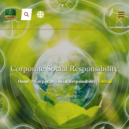
Corporate Social Responsibility
Home
Corporate Social Responsibility
detail