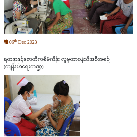
th
06
Dec 2023
ရတနာနှင့်ဇောတိကစီမံကိန်း လှုမှုတာဝန်သိအစီအစဉ်
(ကျန်းမာရေးကဏ္ဍ)