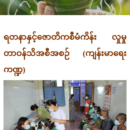
ရတနာနှင့်ဇောတိကစီမံကိန်း လှုမှု
တာဝန်သိအစီအစဉ် (ကျန်းမာရေး
ကဏ္ဍ)