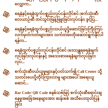
လျှောက...
ရေနံနှင့်ရေနံထွက်ပစ္စည်းလုပ်ငန်းလိုင်စင် (စက်သုံးဆီ/
လေယာဉ်ဆီ တင်သွင်းဖြန့်ဖြူးခြင်းလုပ်ငန်း) ခွင့်ပြ...
ရေနံနှင့်ရေနံထွက်ပစ္စည်းသယ်ယူပို့ဆောင်ခြင်းကြီးကြပ်
လက်မှတ်ကတ်များအား သက်တမ်းတိုးဆောင်ရွက်နိုင်ပါ
ရန်က...
ရေနံထွက်ပစ္စည်းလုပ်ငန်းလိုင်စင် (ဒေသန္တရရေနံချက်
လုပ်ခြင်းလုပ်ငန်းနှင့် အသေးစားရေနံချက်လုပ်ခြင်း
လုပ်...
စက်သုံးဆီဝယ်ယူမှုများနှင့်ပတ်သက်၍ Call Center သို့
သတင်းပေးပို့တိုင်ကြားလာမှု များအပေါ် အရေးယူ
ဆောင်...
Bar Code/ QR Code စနစ်သစ်ဖြင့် စက်သုံးဆီရောင်းချ
နေမှုအခြေအနေများအား ဆန်းစစ် အသိပေးထုတ်ပြန်
ခြင်း