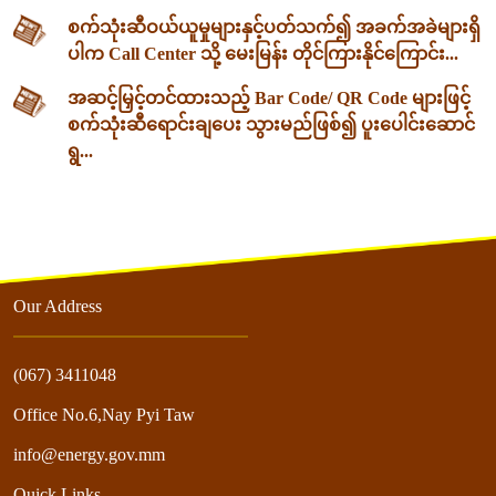
စက်သုံးဆီဝယ်ယူမှုများနှင့်ပတ်သက်၍ အခက်အခဲများရှိ
ပါက Call Center သို့ မေးမြန်း တိုင်ကြားနိုင်ကြောင်း...
အဆင့်မြှင့်တင်ထားသည့် Bar Code/ QR Code များဖြင့်
စက်သုံးဆီရောင်းချပေး သွားမည်ဖြစ်၍ ပူးပေါင်းဆောင်
ရွ...
Our Address
(067) 3411048
Office No.6,Nay Pyi Taw
info@energy.gov.mm
Quick Links