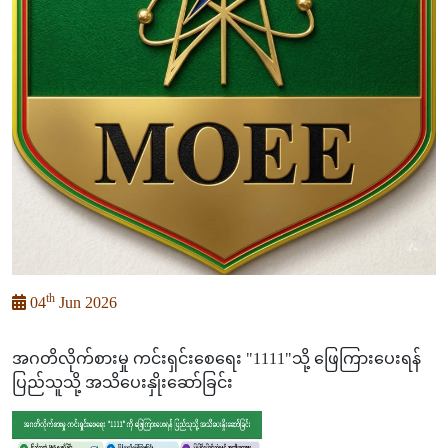
th
04
Jun 2026
အဂတိလိုက်စားမှု ကင်းရှင်းစေရေး "1111"သို့ ဖြေကြားပေးရန်
ပြည်သူသို့ အသိပေးနှိုးဆော်ခြင်း