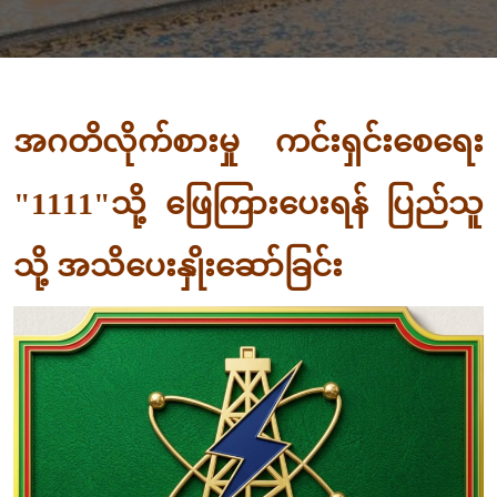
အဂတိလိုက်စားမှု ကင်းရှင်းစေရေး
"1111"သို့ ဖြေကြားပေးရန် ပြည်သူ
သို့ အသိပေးနှိုးဆော်ခြင်း