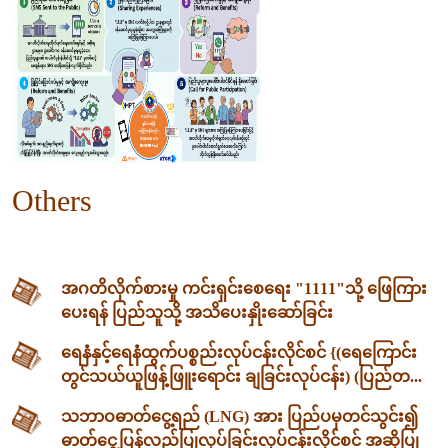
Others
အဂတိလိုက်စားမှု ကင်းရှင်းစေရေး "1111"သို့ ဖြေကြား
ပေးရန် ပြည်သူသို့ အသိပေးနှိုးဆော်ခြင်း
ရေနံနှင့်ရေနံထွက်ပစ္စည်းလုပ်ငန်းလိုင်စင် {(ရေကြောင်း
တွင်သယ်ယူဖြန့်ဖြူးရောင်း ချခြင်းလုပ်ငန်း) (ပြည်တ...
သဘာဝဓာတ်ငွေ့ရည် (LNG) အား ပြည်ပမှတင်သွင်း၍
ဓာတ်ငွေ့ပြန်လည်ပြုလုပ်ခြင်းလုပ်ငန်းလိုင်စင် အဆိုပြု