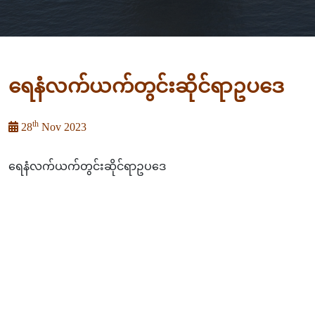
ရေနံလက်ယက်တွင်းဆိုင်ရာဥပဒေ
th
28
Nov 2023
ရေနံလက်ယက်တွင်းဆိုင်ရာဥပဒေ