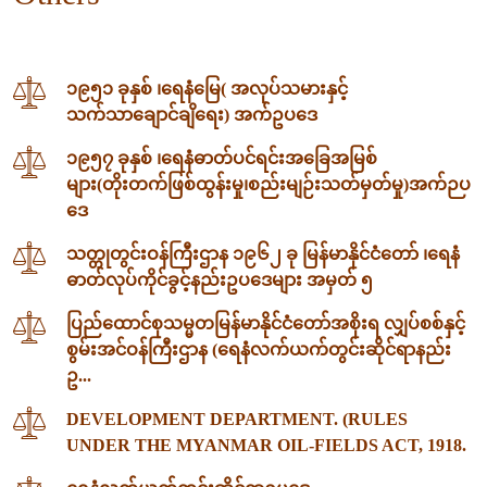
၁၉၅၁ ခုနှစ် ၊ရေနံမြေ( အလုပ်သမားနှင့်
သက်သာချောင်ချိရေး) အက်ဥပဒေ
၁၉၅၇ ခုနှစ် ၊ရေနံဓာတ်ပင်ရင်းအခြေအမြစ်
များ(တိုးတက်ဖြစ်ထွန်းမှု၊စည်းမျဉ်းသတ်မှတ်မှု)အက်ဉပ
ဒေ
သတ္တုတွင်းဝန်ကြီးဌာန ၁၉၆၂ ခု မြန်မာနိုင်ငံတော် ၊ရေနံ
ဓာတ်လုပ်ကိုင်ခွင့်နည်းဥပဒေများ အမှတ် ၅
ပြည်ထောင်စုသမ္မတမြန်မာနိုင်ငံတော်အစိုးရ လျှပ်စစ်နှင့်
စွမ်းအင်ဝန်ကြီးဌာန (ရေနံလက်ယက်တွင်းဆိုင်ရာနည်း
ဥ...
DEVELOPMENT DEPARTMENT. (RULES
UNDER THE MYANMAR OIL-FIELDS ACT, 1918.