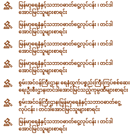
မြန်မာ့ရေနံနှင့်သဘာဝဓာတ်ငွေ့လုပ်ငန်း ၊ တင်ဒါ
အောင်မြင်သူများစာရင်း
မြန်မာ့ရေနံနှင့်သဘာဝဓာတ်ငွေ့လုပ်ငန်း ၊ တင်ဒါ
အောင်မြင်သူများစာရင်း
မြန်မာ့ရေနံနှင့်သဘာဝဓာတ်ငွေ့လုပ်ငန်း ၊ တင်ဒါ
အောင်မြင်သူများစာရင်း
မြန်မာ့ရေနံနှင့်သဘာဝဓာတ်ငွေ့လုပ်ငန်း ၊ တင်ဒါ
အောင်မြင်သူများစာရင်း
စွမ်းအင်ဝန်ကြီးဌာန၊ ရေနံထွက်ပစ္စည်းကြီးကြပ်စစ်ဆေး
ရေးဦးစီးဌာန၊တင်ဒါအောင်မြင်သည့်ကုမ္ပဏီများစာရင်း
စွမ်းအင်ဝန်ကြီးဌာန၊မြန်မာ့ရေနံနှင့်သဘာဝဓာတ်ငွေ့
လုပ်ငန်း ၊ တင်ဒါအောင်မြင်သူများစာရင်း
မြန်မာ့ရေနံနှင့်သဘာဝဓာတ်ငွေ့လုပ်ငန်း ၊ တင်ဒါ
အောင်မြင်သူများစာရင်း