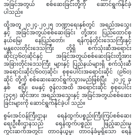
အခြင်အတွယ် စစ်ဆေးခြင်းတို့ကို
ဆောင်ရွက်နိုင်ခဲ့
ပါသည်။
ထို့အတူ ၂၀၂၄-၂၀၂၅ ဘဏ္ဍာရေးနှစ်တွင် အရည်အသွေး
နှင့်
အခြင်အတွယ်စစ်ဆေးခြင်း တို့အား
ပြည်ထောင်စု
နယ်မြေ၊ နေပြည်တော်၊ ရန်ကုန်တိုင်းဒေသကြီးနှင့်
မန္တလေးတိုင်းဒေသကြီး တို့ရှိ စက်သုံးဆီအရောင်း
ဆိုင်(၃၆၀)ဆိုင်နှင့် အခြင်အတွယ်စစ်‌ဆေးခြင်းတို့အား
အခြားတိုင်းဒေသကြီး များနှင့် ပြည်နယ်များရှိ စက်သုံးဆီ
အရောင်းဆိုင်(၆၀၀)ဆိုင်၊ စုစုပေါင်းအရောင်းဆိုင် (၉၆၀)
ဆိုင် တို့ကို စစ်ဆေးဆောင်ရွက်သွားမည်ဖြစ်ပြီး ၂၀၂၄ ခု
နှစ် ဧပြီ၊ မေနှင့် ဇွန်လအထိ အရောင်းဆိုင် စုစုပေါင်း
(၃၄၅) ဆိုင်အား အရည်အသွေးနှင့် အခြင်အတွယ်စစ်ဆေး
ခြင်းများကို ဆောင်ရွက်နိုင်ခဲ့ပါ သည်။
စွမ်းအင်ဝန်ကြီးဌာန၊ ရေနံထွက်ပစ္စည်းကြီးကြပ်စစ်ဆေး
ရေးဦးစီးဌာနသည် ရေနံထွက်ပစ္စည်း ဖြည့်ဆည်းမှု
ကွင်းဆက်အတွင်း တာဝန်ယူမှု၊ တာဝန်ခံမှုရှိသော ရေနံ