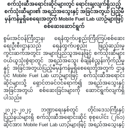
စက်သုံးဆီအရောင်းဆိုင်များတွင် ရောင်းချလျက်ရှိသည့်
စက်သုံးဆီများ၏ အရည်အသွေးနှင့် အခြင်အတွယ်
ပြည့်မီ
မှန်ကန်မှုရှိစေရေးအတွက်
Mobile Fuel Lab ယာဉ်များဖြင့်
စစ်ဆေးဆောင်ရွက်
စွမ်းအင်ဝန်ကြီးဌာန၊ ရေနံထွက်ပစ္စည်းကြီးကြပ်စစ်ဆေး
ရေးဦးစီးဌာနသည် ရေနံထွက်ပစ္စည်း ဖြည့်ဆည်းမှု
ကွင်းဆက်အတွင်း အများပြည်သူအနေဖြင့် စက်သုံးဆီများ
ဝယ်ယူသုံးစွဲရာတွင် အရည်အသွေး စံချိန်စံညွှန်းကိုက်ညီမှု
နှင့် အခြင်အတွယ်ပြည့်မီမှန်ကန်မှုရှိစေရေးတို့အတွက် ဌာန
ပိုင် Mobile Fuel Lab ယာဉ်များဖြင့် စက်သုံးဆီအရောင်း
ဆိုင်များသို့ ရှောင်တခင်ဝင်ရောက်၍ အရည်အသွေးနှင့်
အခြင်အတွယ် စစ်ဆေးခြင်းများကို ဆောင်ရွက်လျက်ရှိ
ပါသည်။
၂၀၂၃-၂၀၂၄ ဘဏ္ဍာရေးနှစ်တွင်
တိုင်းဒေသကြီးနှင့်
ပြည်နယ်များရှိ စက်သုံးဆီအရောင်းဆိုင် စုစုပေါင်း (၂၆၁)
ဆိုင်အား Mobile Fuel Lab ယာဉ်များဖြင့် အရည်အသွေးနှင့်