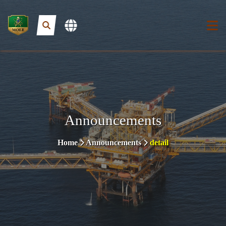
Announcements
Home
Announcements
detail