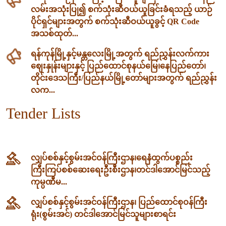
လမ်းအသုံးပြု၍ စက်သုံးဆီဝယ်ယူခြင်းခံရသည့် ယာဉ်
ပိုင်ရှင်များအတွက် စက်သုံးဆီဝယ်ယူခွင့် QR Code
အသစ်ထုတ်...
ရန်ကုန်မြို့နှင့်မန္တလေးမြို့အတွက် ရည်ညွှန်းလက်ကား
ဈေးနှုန်းများနှင့် ပြည်ထောင်စုနယ်မြေ၊နေပြည်တော်၊
တိုင်းဒေသကြီး/ပြည်နယ်မြို့တော်များအတွက် ရည်ညွှန်း
လက...
Tender Lists
လျှပ်စစ်နှင့်စွမ်းအင်ဝန်ကြီးဌာန၊‌ရေနံထွက်ပစ္စည်း
ကြီးကြပ်စစ်ဆေးရေးဦးစီးဌာန၊တင်ဒါအောင်မြင်သည့်
ကုမ္ပဏီမ...
လျှပ်စစ်နှင့်စွမ်းအင်ဝန်ကြီးဌာန၊ ပြည်ထောင်စုဝန်ကြီး
ရုံး(စွမ်းအင်) တင်ဒါအောင်မြင်သူများစာရင်း