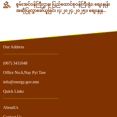
စွမ်းအင်ဝန်ကြီးဌာန၊ ပြည်ထောင်စုဝန်ကြီးရုံး၊ စျေးနှုန်း
အဆိုပြုလွှာခေါ်ယူခြင်း (၄/၂၀၂၄-၂၀၂၅)၊ စျေးနှုန...
Our Address
(067) 3411048
Office No.6,Nay Pyi Taw
info@energy.gov.mm
Quick Links
AboutUs
Contact Us