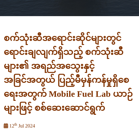
စက်သုံးဆီအရောင်းဆိုင်များတွင်
ရောင်းချလျက်ရှိသည့် စက်သုံးဆီ
များ၏ အရည်အသွေးနှင့်
အခြင်အတွယ် ပြည့်မီမှန်ကန်မှုရှိစေ
ရေးအတွက် Mobile Fuel Lab ယာဉ်
များဖြင့် စစ်ဆေးဆောင်ရွက်
th
12
Jul 2024