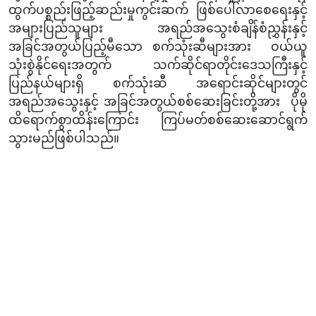
ထွက်ပစ္စည်းဖြည့်ဆည်းမှုကွင်းဆက် ဖြစ်ပေါ်လာစေရေးနှင့်
အများပြည်သူများ အရည်အသွေးစံချိန်စံညွှန်းနှင့်
အခြင်အတွယ်ပြည့်မီသော စက်သုံးဆီများအား ဝယ်ယူ
သုံးစွဲနိုင်ရေးအတွက် သက်ဆိုင်ရာတိုင်းဒေသကြီးနှင့်
ပြည်နယ်များရှိ စက်သုံးဆီ အရောင်းဆိုင်များတွင်
အရည်အသွေးနှင့် အခြင်အတွယ်စစ်ဆေးခြင်းတို့အား ပိုမို
ထိရောက်စွာထိန်းကြောင်း ကြပ်မတ်စစ်ဆေးဆောင်ရွက်
သွားမည်ဖြစ်ပါသည်။