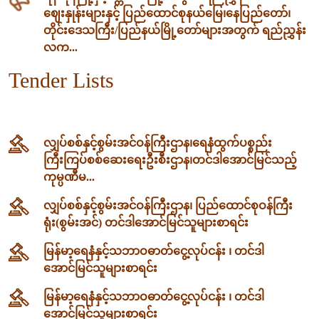
ဈေးနှုန်းများနှင့် ပြည်ထောင်စုနယ်မြေ၊နေပြည်တော်၊
တိုင်းဒေသကြီး/ပြည်နယ်မြို့တော်များအတွက် ရည်ညွှန်း
လက...
Tender Lists
လျှပ်စစ်နှင့်စွမ်းအင်ဝန်ကြီးဌာန၊‌ရေနံထွက်ပစ္စည်း
ကြီးကြပ်စစ်ဆေးရေးဦးစီးဌာန၊တင်ဒါအောင်မြင်သည့်
ကုမ္ပဏီမ...
လျှပ်စစ်နှင့်စွမ်းအင်ဝန်ကြီးဌာန၊ ပြည်ထောင်စုဝန်ကြီး
ရုံး(စွမ်းအင်) တင်ဒါအောင်မြင်သူများစာရင်း
မြန်မာ့ရေနံနှင့်သဘာဝဓာတ်ငွေ့လုပ်ငန်း ၊ တင်ဒါ
အောင်မြင်သူများစာရင်း
မြန်မာ့ရေနံနှင့်သဘာဝဓာတ်ငွေ့လုပ်ငန်း ၊ တင်ဒါ
အောင်မြင်သူများစာရင်း