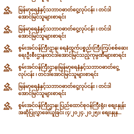
မြန်မာ့ရေနံနှင့်သဘာဝဓာတ်ငွေ့လုပ်ငန်း ၊ တင်ဒါ
အောင်မြင်သူများစာရင်း
မြန်မာ့ရေနံနှင့်သဘာဝဓာတ်ငွေ့လုပ်ငန်း ၊ တင်ဒါ
အောင်မြင်သူများစာရင်း
စွမ်းအင်ဝန်ကြီးဌာန၊ ရေနံထွက်ပစ္စည်းကြီးကြပ်စစ်ဆေး
ရေးဦးစီးဌာန၊တင်ဒါအောင်မြင်သည့်ကုမ္ပဏီများစာရင်း
စွမ်းအင်ဝန်ကြီးဌာန၊မြန်မာ့ရေနံနှင့်သဘာဝဓာတ်ငွေ့
လုပ်ငန်း ၊ တင်ဒါအောင်မြင်သူများစာရင်း
မြန်မာ့ရေနံနှင့်သဘာဝဓာတ်ငွေ့လုပ်ငန်း ၊ တင်ဒါ
အောင်မြင်သူများစာရင်း
စွမ်းအင်ဝန်ကြီးဌာန၊ ပြည်ထောင်စုဝန်ကြီးရုံး၊ စျေးနှုန်း
အဆိုပြုလွှာခေါ်ယူခြင်း (၄/၂၀၂၄-၂၀၂၅)၊ စျေးနှုန...