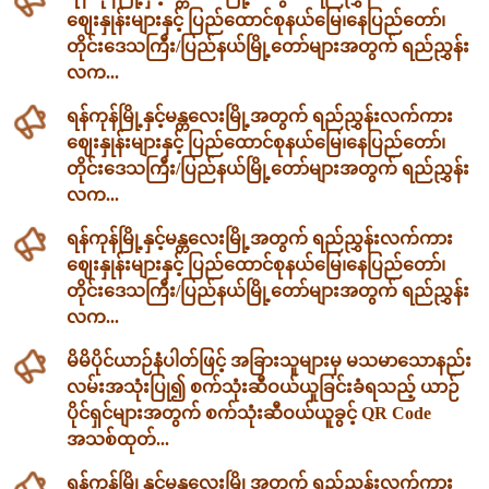
ဈေးနှုန်းများနှင့် ပြည်ထောင်စုနယ်မြေ၊နေပြည်တော်၊
တိုင်းဒေသကြီး/ပြည်နယ်မြို့တော်များအတွက် ရည်ညွှန်း
လက...
ရန်ကုန်မြို့နှင့်မန္တလေးမြို့အတွက် ရည်ညွှန်းလက်ကား
ဈေးနှုန်းများနှင့် ပြည်ထောင်စုနယ်မြေ၊နေပြည်တော်၊
တိုင်းဒေသကြီး/ပြည်နယ်မြို့တော်များအတွက် ရည်ညွှန်း
လက...
ရန်ကုန်မြို့နှင့်မန္တလေးမြို့အတွက် ရည်ညွှန်းလက်ကား
ဈေးနှုန်းများနှင့် ပြည်ထောင်စုနယ်မြေ၊နေပြည်တော်၊
တိုင်းဒေသကြီး/ပြည်နယ်မြို့တော်များအတွက် ရည်ညွှန်း
လက...
မိမိပိုင်ယာဉ်နံပါတ်ဖြင့် အခြားသူများမှ မသမာသောနည်း
လမ်းအသုံးပြု၍ စက်သုံးဆီဝယ်ယူခြင်းခံရသည့် ယာဉ်
ပိုင်ရှင်များအတွက် စက်သုံးဆီဝယ်ယူခွင့် QR Code
အသစ်ထုတ်...
ရန်ကုန်မြို့နှင့်မန္တလေးမြို့အတွက် ရည်ညွှန်းလက်ကား