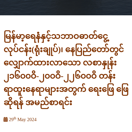
မြန်မာ့ရေနံနှင့်သဘာဝဓာတ်ငွေ့
လုပ်ငန်း(ရုံးချုပ်)၊ နေပြည်တော်တွင်
လျှောက်ထားလာသော လစာနှုန်း
၂၁၆၀၀ဝိ-၂၀၀ဝိ-၂၂၆၀၀ဝိ တန်း
ရာထူးနေရာများအတွက် ရေးဖြေ ဖြေ
ဆိုရန် အမည်စာရင်း
th
29
May 2024