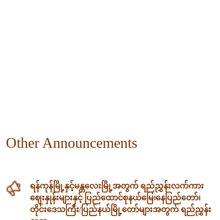
Other Announcements
ရန်ကုန်မြို့နှင့်မန္တလေးမြို့အတွက် ရည်ညွှန်းလက်ကား
ဈေးနှုန်းများနှင့် ပြည်ထောင်စုနယ်မြေ၊နေပြည်တော်၊
တိုင်းဒေသကြီး/ပြည်နယ်မြို့တော်များအတွက် ရည်ညွှန်း