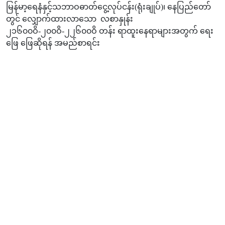
မြန်မာ့ရေနံနှင့်သဘာဝဓာတ်ငွေ့လုပ်ငန်း(ရုံးချုပ်)၊ နေပြည်တော်
တွင် လျှောက်ထားလာသော လစာနှုန်း
၂၁၆၀၀ဝိ-၂၀၀ဝိ-၂၂၆၀၀ဝိ တန်း ရာထူးနေရာများအတွက် ရေး
ဖြေ ဖြေဆိုရန် အမည်စာရင်း