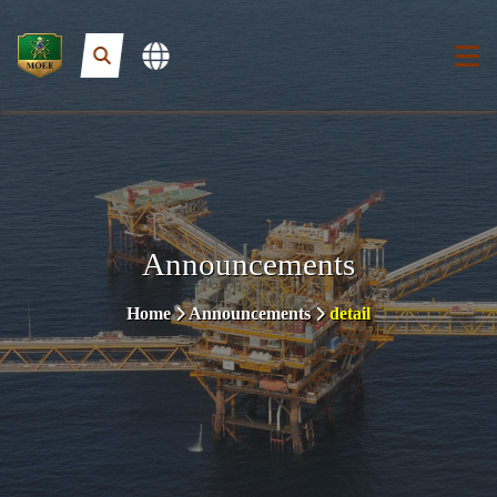
Announcements
Home
Announcements
detail