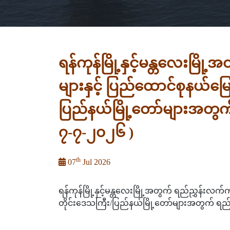
ရန်ကုန်မြို့နှင့်မန္တလေးမြိ
များနှင့် ပြည်ထောင်စုနယ်မြ
ပြည်နယ်မြို့တော်များအတွက်
၇-၇-၂၀၂၆ )
th
07
Jul 2026
ရန်ကုန်မြို့နှင့်မန္တလေးမြို့အတွက် ရည်ညွှန်းလက
တိုင်းဒေသကြီး/ပြည်နယ်မြို့တော်များအတွက် ရည်ည