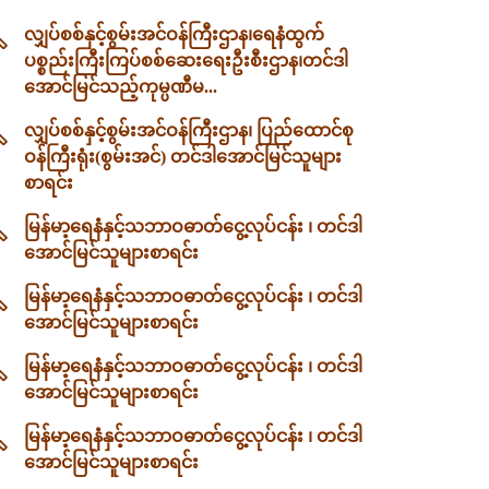
လျှပ်စစ်နှင့်စွမ်းအင်ဝန်ကြီးဌာန၊‌ရေနံထွက်
ပစ္စည်းကြီးကြပ်စစ်ဆေးရေးဦးစီးဌာန၊တင်ဒါ
အောင်မြင်သည့်ကုမ္ပဏီမ...
လျှပ်စစ်နှင့်စွမ်းအင်ဝန်ကြီးဌာန၊ ပြည်ထောင်စု
ဝန်ကြီးရုံး(စွမ်းအင်) တင်ဒါအောင်မြင်သူများ
စာရင်း
မြန်မာ့ရေနံနှင့်သဘာဝဓာတ်ငွေ့လုပ်ငန်း ၊ တင်ဒါ
အောင်မြင်သူများစာရင်း
မြန်မာ့ရေနံနှင့်သဘာဝဓာတ်ငွေ့လုပ်ငန်း ၊ တင်ဒါ
အောင်မြင်သူများစာရင်း
မြန်မာ့ရေနံနှင့်သဘာဝဓာတ်ငွေ့လုပ်ငန်း ၊ တင်ဒါ
အောင်မြင်သူများစာရင်း
မြန်မာ့ရေနံနှင့်သဘာဝဓာတ်ငွေ့လုပ်ငန်း ၊ တင်ဒါ
အောင်မြင်သူများစာရင်း