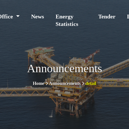
Office
News
Energy
Tender
Statistics
Announcements
Home
Announcements
detail