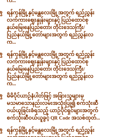
က...
ရန်ကုန်မြို့နှင့်မန္တလေးမြို့အတွက် ရည်ညွှန်း
လက်ကားဈေးနှုန်းများနှင့် ပြည်ထောင်စု
နယ်မြေ၊နေပြည်တော်၊ တိုင်းဒေသကြီး/
ပြည်နယ်မြို့တော်များအတွက် ရည်ညွှန်းလ
က...
ရန်ကုန်မြို့နှင့်မန္တလေးမြို့အတွက် ရည်ညွှန်း
လက်ကားဈေးနှုန်းများနှင့် ပြည်ထောင်စု
နယ်မြေ၊နေပြည်တော်၊ တိုင်းဒေသကြီး/
ပြည်နယ်မြို့တော်များအတွက် ရည်ညွှန်းလ
က...
မိမိပိုင်ယာဉ်နံပါတ်ဖြင့် အခြားသူများမှ
မသမာသောနည်းလမ်းအသုံးပြု၍ စက်သုံးဆီ
ဝယ်ယူခြင်းခံရသည့် ယာဉ်ပိုင်ရှင်များအတွက်
စက်သုံးဆီဝယ်ယူခွင့် QR Code အသစ်ထုတ်...
ရန်ကုန်မြို့နှင့်မန္တလေးမြို့အတွက် ရည်ညွှန်း