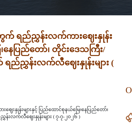
ု့အတွက် ရည်ညွှန်းလက်ကားဈေးနှုန်း
ေ၊နေပြည်တော်၊ တိုင်းဒေသကြီး/
 ရည်ညွှန်းလက်လီဈေးနှုန်းများ (
O
်ကားဈေးနှုန်းများနှင့် ပြည်ထောင်စုနယ်မြေ၊နေပြည်တော်၊
ွှန်းလက်လီဈေးနှုန်းများ ( ၇-၇-၂၀၂၆ )