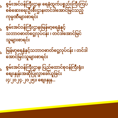
စွမ်းအင်ဝန်ကြီးဌာန၊ ရေနံထွက်ပစ္စည်းကြီးကြပ်
စစ်ဆေးရေးဦးစီးဌာန၊တင်ဒါအောင်မြင်သည့်
ကုမ္ပဏီများစာရင်း
စွမ်းအင်ဝန်ကြီးဌာန၊မြန်မာ့ရေနံနှင့်
သဘာဝဓာတ်ငွေ့လုပ်ငန်း ၊ တင်ဒါအောင်မြင်
သူများစာရင်း
မြန်မာ့ရေနံနှင့်သဘာဝဓာတ်ငွေ့လုပ်ငန်း ၊ တင်ဒါ
အောင်မြင်သူများစာရင်း
စွမ်းအင်ဝန်ကြီးဌာန၊ ပြည်ထောင်စုဝန်ကြီးရုံး၊
စျေးနှုန်းအဆိုပြုလွှာခေါ်ယူခြင်း
(၄/၂၀၂၄-၂၀၂၅)၊ စျေးနှုန...