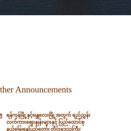
ther Announcements
ရန်ကုန်မြို့နှင့်မန္တလေးမြို့အတွက် ရည်ညွှန်း
လက်ကားဈေးနှုန်းများနှင့် ပြည်ထောင်စု
နယ်မြေ၊နေပြည်တော်၊ တိုင်းဒေသကြီး/