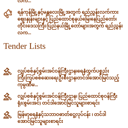
လက...
ရန်ကုန်မြို့နှင့်မန္တလေးမြို့အတွက် ရည်ညွှန်းလက်ကား
ဈေးနှုန်းများနှင့် ပြည်ထောင်စုနယ်မြေ၊နေပြည်တော်၊
တိုင်းဒေသကြီး/ပြည်နယ်မြို့တော်များအတွက် ရည်ညွှန်း
လက...
Tender Lists
လျှပ်စစ်နှင့်စွမ်းအင်ဝန်ကြီးဌာန၊‌ရေနံထွက်ပစ္စည်း
ကြီးကြပ်စစ်ဆေးရေးဦးစီးဌာန၊တင်ဒါအောင်မြင်သည့်
ကုမ္ပဏီမ...
လျှပ်စစ်နှင့်စွမ်းအင်ဝန်ကြီးဌာန၊ ပြည်ထောင်စုဝန်ကြီး
ရုံး(စွမ်းအင်) တင်ဒါအောင်မြင်သူများစာရင်း
မြန်မာ့ရေနံနှင့်သဘာဝဓာတ်ငွေ့လုပ်ငန်း ၊ တင်ဒါ
အောင်မြင်သူများစာရင်း