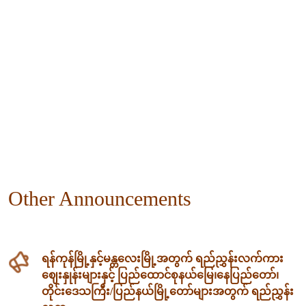
Other Announcements
ရန်ကုန်မြို့နှင့်မန္တလေးမြို့အတွက် ရည်ညွှန်းလက်ကား
ဈေးနှုန်းများနှင့် ပြည်ထောင်စုနယ်မြေ၊နေပြည်တော်၊
တိုင်းဒေသကြီး/ပြည်နယ်မြို့တော်များအတွက် ရည်ညွှန်း