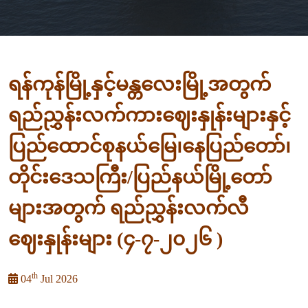
ရန်ကုန်မြို့နှင့်မန္တလေးမြို့အတွက်
ရည်ညွှန်းလက်ကားဈေးနှုန်းများနှင့်
ပြည်ထောင်စုနယ်မြေ၊နေပြည်တော်၊
တိုင်းဒေသကြီး/ပြည်နယ်မြို့တော်
များအတွက် ရည်ညွှန်းလက်လီ
ဈေးနှုန်းများ (၄-၇-၂၀၂၆ )
th
04
Jul 2026