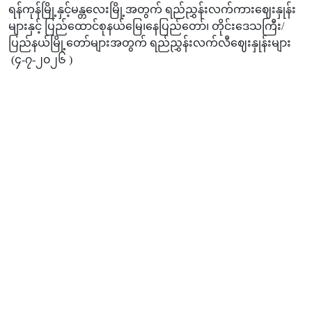
ရန်ကုန်မြို့နှင့်မန္တလေးမြို့အတွက် ရည်ညွှန်းလက်ကားဈေးနှုန်း
များနှင့် ပြည်ထောင်စုနယ်မြေ၊နေပြည်တော်၊ တိုင်းဒေသကြီး/
ပြည်နယ်မြို့တော်များအတွက် ရည်ညွှန်းလက်လီဈေးနှုန်းများ
(၄-၇-၂၀၂၆ )