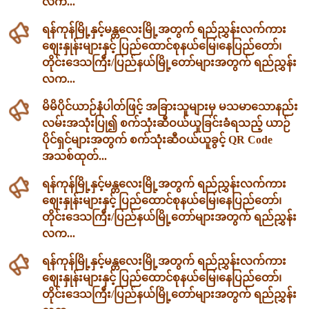
လက...
ရန်ကုန်မြို့နှင့်မန္တလေးမြို့အတွက် ရည်ညွှန်းလက်ကား
ဈေးနှုန်းများနှင့် ပြည်ထောင်စုနယ်မြေ၊နေပြည်တော်၊
တိုင်းဒေသကြီး/ပြည်နယ်မြို့တော်များအတွက် ရည်ညွှန်း
လက...
မိမိပိုင်ယာဉ်နံပါတ်ဖြင့် အခြားသူများမှ မသမာသောနည်း
လမ်းအသုံးပြု၍ စက်သုံးဆီဝယ်ယူခြင်းခံရသည့် ယာဉ်
ပိုင်ရှင်များအတွက် စက်သုံးဆီဝယ်ယူခွင့် QR Code
အသစ်ထုတ်...
ရန်ကုန်မြို့နှင့်မန္တလေးမြို့အတွက် ရည်ညွှန်းလက်ကား
ဈေးနှုန်းများနှင့် ပြည်ထောင်စုနယ်မြေ၊နေပြည်တော်၊
တိုင်းဒေသကြီး/ပြည်နယ်မြို့တော်များအတွက် ရည်ညွှန်း
လက...
ရန်ကုန်မြို့နှင့်မန္တလေးမြို့အတွက် ရည်ညွှန်းလက်ကား
ဈေးနှုန်းများနှင့် ပြည်ထောင်စုနယ်မြေ၊နေပြည်တော်၊
တိုင်းဒေသကြီး/ပြည်နယ်မြို့တော်များအတွက် ရည်ညွှန်း