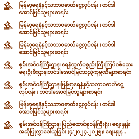
မြန်မာ့ရေနံနှင့်သဘာဝဓာတ်ငွေ့လုပ်ငန်း ၊ တင်ဒါ
အောင်မြင်သူများစာရင်း
မြန်မာ့ရေနံနှင့်သဘာဝဓာတ်ငွေ့လုပ်ငန်း ၊ တင်ဒါ
အောင်မြင်သူများစာရင်း
မြန်မာ့ရေနံနှင့်သဘာဝဓာတ်ငွေ့လုပ်ငန်း ၊ တင်ဒါ
အောင်မြင်သူများစာရင်း
စွမ်းအင်ဝန်ကြီးဌာန၊ ရေနံထွက်ပစ္စည်းကြီးကြပ်စစ်ဆေး
ရေးဦးစီးဌာန၊တင်ဒါအောင်မြင်သည့်ကုမ္ပဏီများစာရင်း
စွမ်းအင်ဝန်ကြီးဌာန၊မြန်မာ့ရေနံနှင့်သဘာဝဓာတ်ငွေ့
လုပ်ငန်း ၊ တင်ဒါအောင်မြင်သူများစာရင်း
မြန်မာ့ရေနံနှင့်သဘာဝဓာတ်ငွေ့လုပ်ငန်း ၊ တင်ဒါ
အောင်မြင်သူများစာရင်း
စွမ်းအင်ဝန်ကြီးဌာန၊ ပြည်ထောင်စုဝန်ကြီးရုံး၊ စျေးနှုန်း
အဆိုပြုလွှာခေါ်ယူခြင်း (၄/၂၀၂၄-၂၀၂၅)၊ စျေးနှုန...