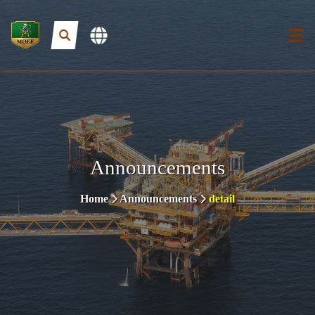
Announcements
Home
Announcements
detail