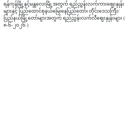
ရန်ကုန်မြို့နှင့်မန္တလေးမြို့အတွက် ရည်ညွှန်းလက်ကားဈေးနှုန်း
များနှင့် ပြည်ထောင်စုနယ်မြေ၊နေပြည်တော်၊ တိုင်းဒေသကြီး/
ပြည်နယ်မြို့တော်များအတွက် ရည်ညွှန်းလက်လီဈေးနှုန်းများ (
၈-၆-၂၀၂၆ )