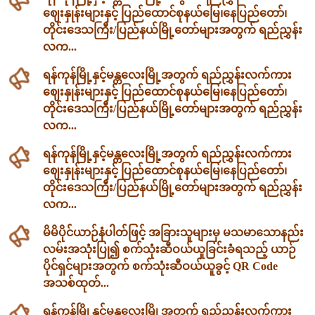
ဈေးနှုန်းများနှင့် ပြည်ထောင်စုနယ်မြေ၊နေပြည်တော်၊
တိုင်းဒေသကြီး/ပြည်နယ်မြို့တော်များအတွက် ရည်ညွှန်း
လက...
ရန်ကုန်မြို့နှင့်မန္တလေးမြို့အတွက် ရည်ညွှန်းလက်ကား
ဈေးနှုန်းများနှင့် ပြည်ထောင်စုနယ်မြေ၊နေပြည်တော်၊
တိုင်းဒေသကြီး/ပြည်နယ်မြို့တော်များအတွက် ရည်ညွှန်း
လက...
ရန်ကုန်မြို့နှင့်မန္တလေးမြို့အတွက် ရည်ညွှန်းလက်ကား
ဈေးနှုန်းများနှင့် ပြည်ထောင်စုနယ်မြေ၊နေပြည်တော်၊
တိုင်းဒေသကြီး/ပြည်နယ်မြို့တော်များအတွက် ရည်ညွှန်း
လက...
မိမိပိုင်ယာဉ်နံပါတ်ဖြင့် အခြားသူများမှ မသမာသောနည်း
လမ်းအသုံးပြု၍ စက်သုံးဆီဝယ်ယူခြင်းခံရသည့် ယာဉ်
ပိုင်ရှင်များအတွက် စက်သုံးဆီဝယ်ယူခွင့် QR Code
အသစ်ထုတ်...
ရန်ကုန်မြို့နှင့်မန္တလေးမြို့အတွက် ရည်ညွှန်းလက်ကား