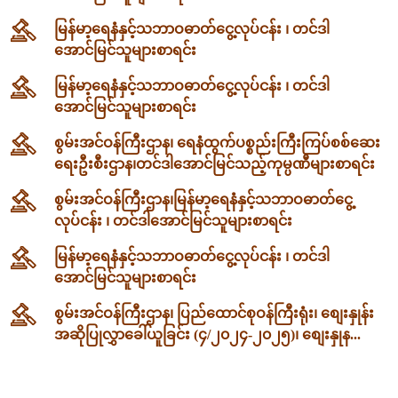
မြန်မာ့ရေနံနှင့်သဘာဝဓာတ်ငွေ့လုပ်ငန်း ၊ တင်ဒါ
အောင်မြင်သူများစာရင်း
မြန်မာ့ရေနံနှင့်သဘာဝဓာတ်ငွေ့လုပ်ငန်း ၊ တင်ဒါ
အောင်မြင်သူများစာရင်း
စွမ်းအင်ဝန်ကြီးဌာန၊ ရေနံထွက်ပစ္စည်းကြီးကြပ်စစ်ဆေး
ရေးဦးစီးဌာန၊တင်ဒါအောင်မြင်သည့်ကုမ္ပဏီများစာရင်း
စွမ်းအင်ဝန်ကြီးဌာန၊မြန်မာ့ရေနံနှင့်သဘာဝဓာတ်ငွေ့
လုပ်ငန်း ၊ တင်ဒါအောင်မြင်သူများစာရင်း
မြန်မာ့ရေနံနှင့်သဘာဝဓာတ်ငွေ့လုပ်ငန်း ၊ တင်ဒါ
အောင်မြင်သူများစာရင်း
စွမ်းအင်ဝန်ကြီးဌာန၊ ပြည်ထောင်စုဝန်ကြီးရုံး၊ စျေးနှုန်း
အဆိုပြုလွှာခေါ်ယူခြင်း (၄/၂၀၂၄-၂၀၂၅)၊ စျေးနှုန...