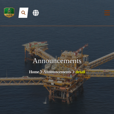
Announcements
Home
Announcements
detail