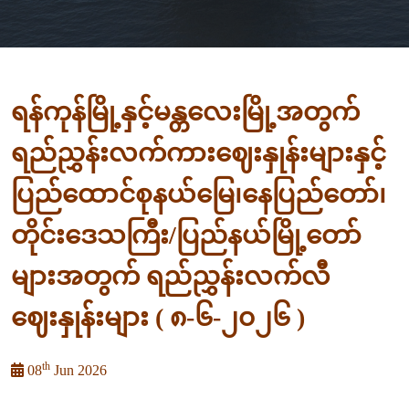
ရန်ကုန်မြို့နှင့်မန္တလေးမြို့အတွက်
ရည်ညွှန်းလက်ကားဈေးနှုန်းများနှင့်
ပြည်ထောင်စုနယ်မြေ၊နေပြည်တော်၊
တိုင်းဒေသကြီး/ပြည်နယ်မြို့တော်
များအတွက် ရည်ညွှန်းလက်လီ
ဈေးနှုန်းများ ( ၈-၆-၂၀၂၆ )
th
08
Jun 2026