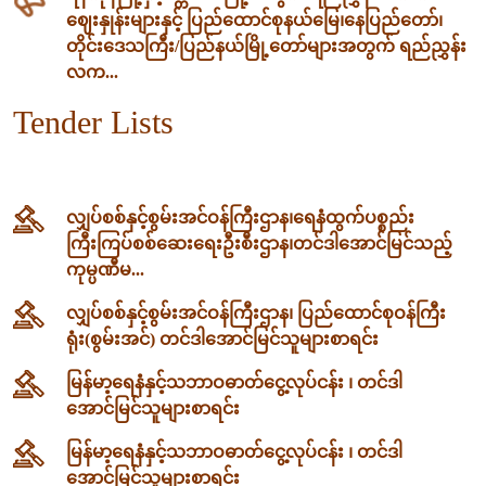
ဈေးနှုန်းများနှင့် ပြည်ထောင်စုနယ်မြေ၊နေပြည်တော်၊
တိုင်းဒေသကြီး/ပြည်နယ်မြို့တော်များအတွက် ရည်ညွှန်း
လက...
Tender Lists
လျှပ်စစ်နှင့်စွမ်းအင်ဝန်ကြီးဌာန၊‌ရေနံထွက်ပစ္စည်း
ကြီးကြပ်စစ်ဆေးရေးဦးစီးဌာန၊တင်ဒါအောင်မြင်သည့်
ကုမ္ပဏီမ...
လျှပ်စစ်နှင့်စွမ်းအင်ဝန်ကြီးဌာန၊ ပြည်ထောင်စုဝန်ကြီး
ရုံး(စွမ်းအင်) တင်ဒါအောင်မြင်သူများစာရင်း
မြန်မာ့ရေနံနှင့်သဘာဝဓာတ်ငွေ့လုပ်ငန်း ၊ တင်ဒါ
အောင်မြင်သူများစာရင်း
မြန်မာ့ရေနံနှင့်သဘာဝဓာတ်ငွေ့လုပ်ငန်း ၊ တင်ဒါ
အောင်မြင်သူများစာရင်း