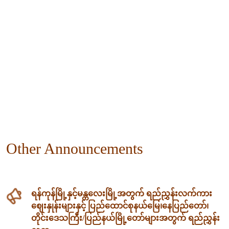
Other Announcements
ရန်ကုန်မြို့နှင့်မန္တလေးမြို့အတွက် ရည်ညွှန်းလက်ကား
ဈေးနှုန်းများနှင့် ပြည်ထောင်စုနယ်မြေ၊နေပြည်တော်၊
တိုင်းဒေသကြီး/ပြည်နယ်မြို့တော်များအတွက် ရည်ညွှန်း