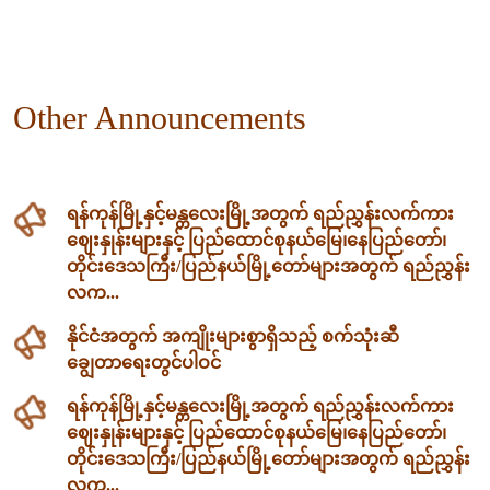
Other Announcements
ရန်ကုန်မြို့နှင့်မန္တလေးမြို့အတွက် ရည်ညွှန်းလက်ကား
ဈေးနှုန်းများနှင့် ပြည်ထောင်စုနယ်မြေ၊နေပြည်တော်၊
တိုင်းဒေသကြီး/ပြည်နယ်မြို့တော်များအတွက် ရည်ညွှန်း
လက...
နိုင်ငံအတွက် အကျိုးများစွာရှိသည့် စက်သုံးဆီ
ချွေတာရေးတွင်ပါဝင်
ရန်ကုန်မြို့နှင့်မန္တလေးမြို့အတွက် ရည်ညွှန်းလက်ကား
ဈေးနှုန်းများနှင့် ပြည်ထောင်စုနယ်မြေ၊နေပြည်တော်၊
တိုင်းဒေသကြီး/ပြည်နယ်မြို့တော်များအတွက် ရည်ညွှန်း
လက...