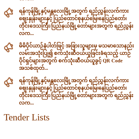
ရန်ကုန်မြို့နှင့်မန္တလေးမြို့အတွက် ရည်ညွှန်းလက်ကား
ဈေးနှုန်းများနှင့် ပြည်ထောင်စုနယ်မြေ၊နေပြည်တော်၊
တိုင်းဒေသကြီး/ပြည်နယ်မြို့တော်များအတွက် ရည်ညွှန်း
လက...
မိမိပိုင်ယာဉ်နံပါတ်ဖြင့် အခြားသူများမှ မသမာသောနည်း
လမ်းအသုံးပြု၍ စက်သုံးဆီဝယ်ယူခြင်းခံရသည့် ယာဉ်
ပိုင်ရှင်များအတွက် စက်သုံးဆီဝယ်ယူခွင့် QR Code
အသစ်ထုတ်...
ရန်ကုန်မြို့နှင့်မန္တလေးမြို့အတွက် ရည်ညွှန်းလက်ကား
ဈေးနှုန်းများနှင့် ပြည်ထောင်စုနယ်မြေ၊နေပြည်တော်၊
တိုင်းဒေသကြီး/ပြည်နယ်မြို့တော်များအတွက် ရည်ညွှန်း
လက...
Tender Lists