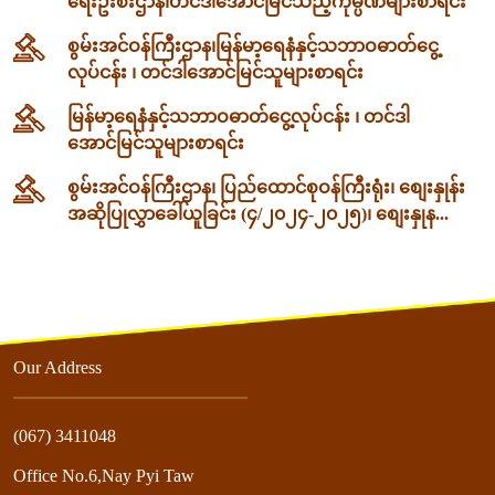
ရေးဦးစီးဌာန၊တင်ဒါအောင်မြင်သည့်ကုမ္ပဏီများစာရင်း
စွမ်းအင်ဝန်ကြီးဌာန၊မြန်မာ့ရေနံနှင့်သဘာဝဓာတ်ငွေ့
လုပ်ငန်း ၊ တင်ဒါအောင်မြင်သူများစာရင်း
မြန်မာ့ရေနံနှင့်သဘာဝဓာတ်ငွေ့လုပ်ငန်း ၊ တင်ဒါ
အောင်မြင်သူများစာရင်း
စွမ်းအင်ဝန်ကြီးဌာန၊ ပြည်ထောင်စုဝန်ကြီးရုံး၊ စျေးနှုန်း
အဆိုပြုလွှာခေါ်ယူခြင်း (၄/၂၀၂၄-၂၀၂၅)၊ စျေးနှုန...
Our Address
(067) 3411048
Office No.6,Nay Pyi Taw