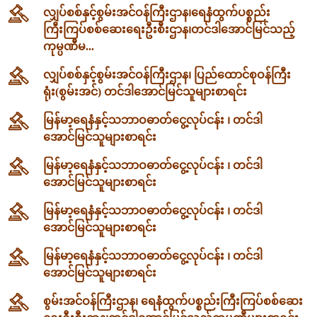
လျှပ်စစ်နှင့်စွမ်းအင်ဝန်ကြီးဌာန၊‌ရေနံထွက်ပစ္စည်း
ကြီးကြပ်စစ်ဆေးရေးဦးစီးဌာန၊တင်ဒါအောင်မြင်သည့်
ကုမ္ပဏီမ...
လျှပ်စစ်နှင့်စွမ်းအင်ဝန်ကြီးဌာန၊ ပြည်ထောင်စုဝန်ကြီး
ရုံး(စွမ်းအင်) တင်ဒါအောင်မြင်သူများစာရင်း
မြန်မာ့ရေနံနှင့်သဘာဝဓာတ်ငွေ့လုပ်ငန်း ၊ တင်ဒါ
အောင်မြင်သူများစာရင်း
မြန်မာ့ရေနံနှင့်သဘာဝဓာတ်ငွေ့လုပ်ငန်း ၊ တင်ဒါ
အောင်မြင်သူများစာရင်း
မြန်မာ့ရေနံနှင့်သဘာဝဓာတ်ငွေ့လုပ်ငန်း ၊ တင်ဒါ
အောင်မြင်သူများစာရင်း
မြန်မာ့ရေနံနှင့်သဘာဝဓာတ်ငွေ့လုပ်ငန်း ၊ တင်ဒါ
အောင်မြင်သူများစာရင်း
စွမ်းအင်ဝန်ကြီးဌာန၊ ရေနံထွက်ပစ္စည်းကြီးကြပ်စစ်ဆေး