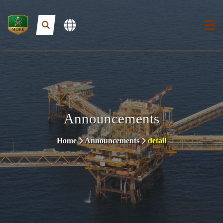
Announcements
Home
Announcements
detail