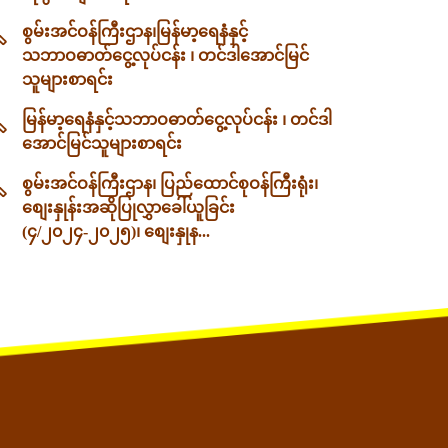
စွမ်းအင်ဝန်ကြီးဌာန၊မြန်မာ့ရေနံနှင့်
သဘာဝဓာတ်ငွေ့လုပ်ငန်း ၊ တင်ဒါအောင်မြင်
သူများစာရင်း
မြန်မာ့ရေနံနှင့်သဘာဝဓာတ်ငွေ့လုပ်ငန်း ၊ တင်ဒါ
အောင်မြင်သူများစာရင်း
စွမ်းအင်ဝန်ကြီးဌာန၊ ပြည်ထောင်စုဝန်ကြီးရုံး၊
စျေးနှုန်းအဆိုပြုလွှာခေါ်ယူခြင်း
(၄/၂၀၂၄-၂၀၂၅)၊ စျေးနှုန...