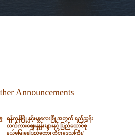
ther Announcements
ရန်ကုန်မြို့နှင့်မန္တလေးမြို့အတွက် ရည်ညွှန်း
လက်ကားဈေးနှုန်းများနှင့် ပြည်ထောင်စု
နယ်မြေ၊နေပြည်တော်၊ တိုင်းဒေသကြီး/