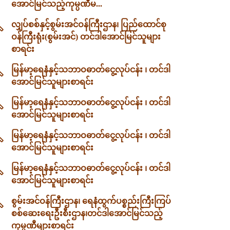
အောင်မြင်သည့်ကုမ္ပဏီမ...
လျှပ်စစ်နှင့်စွမ်းအင်ဝန်ကြီးဌာန၊ ပြည်ထောင်စု
ဝန်ကြီးရုံး(စွမ်းအင်) တင်ဒါအောင်မြင်သူများ
စာရင်း
မြန်မာ့ရေနံနှင့်သဘာဝဓာတ်ငွေ့လုပ်ငန်း ၊ တင်ဒါ
အောင်မြင်သူများစာရင်း
မြန်မာ့ရေနံနှင့်သဘာဝဓာတ်ငွေ့လုပ်ငန်း ၊ တင်ဒါ
အောင်မြင်သူများစာရင်း
မြန်မာ့ရေနံနှင့်သဘာဝဓာတ်ငွေ့လုပ်ငန်း ၊ တင်ဒါ
အောင်မြင်သူများစာရင်း
မြန်မာ့ရေနံနှင့်သဘာဝဓာတ်ငွေ့လုပ်ငန်း ၊ တင်ဒါ
အောင်မြင်သူများစာရင်း
စွမ်းအင်ဝန်ကြီးဌာန၊ ရေနံထွက်ပစ္စည်းကြီးကြပ်
စစ်ဆေးရေးဦးစီးဌာန၊တင်ဒါအောင်မြင်သည့်
ကုမ္ပဏီများစာရင်း