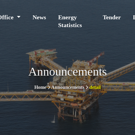
Office
News
Energy
Tender
Statistics
Announcements
Home
Announcements
detail