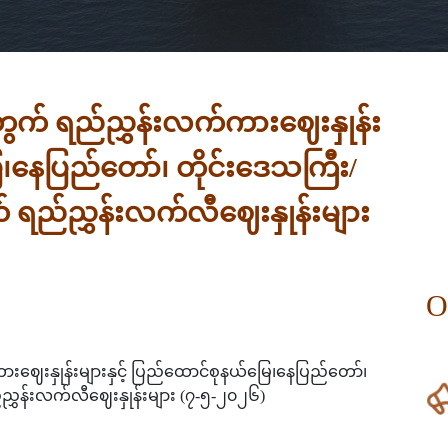
ု့အတွက် ရည်ညွှန်းလက်ကားဈေးနှုန်း
ေ၊နေပြည်တော်၊ တိုင်းဒေသကြီး/
 ရည်ညွှန်းလက်လီဈေးနှုန်းများ
O
်ကားဈေးနှုန်းများနှင့် ပြည်ထောင်စုနယ်မြေ၊နေပြည်တော်၊
ညွှန်းလက်လီဈေးနှုန်းများ (၇-၅-၂၀၂၆)