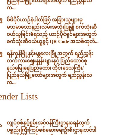
ပြည်နယ်မြို့တော်များအတွက် ရည်ညွှန်းလ
က...
မိမိပိုင်ယာဉ်နံပါတ်ဖြင့် အခြားသူများမှ
မသမာသောနည်းလမ်းအသုံးပြု၍ စက်သုံးဆီ
ဝယ်ယူခြင်းခံရသည့် ယာဉ်ပိုင်ရှင်များအတွက်
စက်သုံးဆီဝယ်ယူခွင့် QR Code အသစ်ထုတ်...
ရန်ကုန်မြို့နှင့်မန္တလေးမြို့အတွက် ရည်ညွှန်း
လက်ကားဈေးနှုန်းများနှင့် ပြည်ထောင်စု
နယ်မြေ၊နေပြည်တော်၊ တိုင်းဒေသကြီး/
ပြည်နယ်မြို့တော်များအတွက် ရည်ညွှန်းလ
က...
ender Lists
လျှပ်စစ်နှင့်စွမ်းအင်ဝန်ကြီးဌာန၊‌ရေနံထွက်
ပစ္စည်းကြီးကြပ်စစ်ဆေးရေးဦးစီးဌာန၊တင်ဒါ