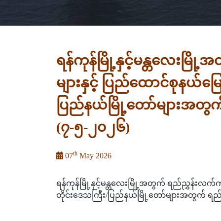
ရန်ကုန်မြို့နှင့်မန္တလေးမြိ
များနှင့် ပြည်ထောင်စုနယ်မြ
ပြည်နယ်မြို့တော်များအတွက်
(၇-၅-၂၀၂၆)
th
07
May 2026
ရန်ကုန်မြို့နှင့်မန္တလေးမြို့အတွက် ရည်ညွှန်းလက
တိုင်းဒေသကြီး/ပြည်နယ်မြို့တော်များအတွက် ရည်