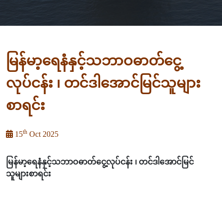
မြန်မာ့ရေနံနှင့်သဘာဝဓာတ်ငွေ့
လုပ်ငန်း ၊ တင်ဒါအောင်မြင်သူများ
စာရင်း
th
15
Oct 2025
မြန်မာ့ရေနံနှင့်သဘာဝဓာတ်ငွေ့လုပ်ငန်း ၊ တင်ဒါအောင်မြင်
သူများစာရင်း