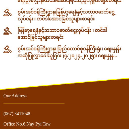
ရေးဦးစီးဌာန၊တင်ဒါအောင်မြင်သည့်ကုမ္ပဏီများစာရင်း
စွမ်းအင်ဝန်ကြီးဌာန၊မြန်မာ့ရေနံနှင့်သဘာဝဓာတ်ငွေ့
လုပ်ငန်း ၊ တင်ဒါအောင်မြင်သူများစာရင်း
မြန်မာ့ရေနံနှင့်သဘာဝဓာတ်ငွေ့လုပ်ငန်း ၊ တင်ဒါ
အောင်မြင်သူများစာရင်း
စွမ်းအင်ဝန်ကြီးဌာန၊ ပြည်ထောင်စုဝန်ကြီးရုံး၊ စျေးနှုန်း
အဆိုပြုလွှာခေါ်ယူခြင်း (၄/၂၀၂၄-၂၀၂၅)၊ စျေးနှုန...
Our Address
(067) 3411048
Office No.6,Nay Pyi Taw