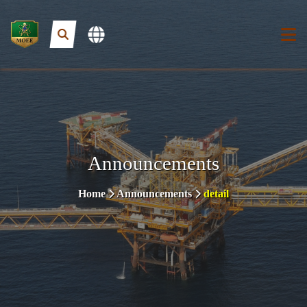
Announcements
Home
Announcements
detail