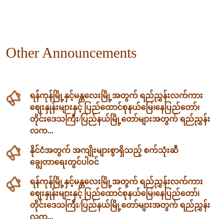
Other Announcements
ရန်ကုန်မြို့နှင့်မန္တလေးမြို့အတွက် ရည်ညွှန်းလက်ကား
ဈေးနှုန်းများနှင့် ပြည်ထောင်စုနယ်မြေ၊နေပြည်တော်၊
တိုင်းဒေသကြီး/ပြည်နယ်မြို့တော်များအတွက် ရည်ညွှန်း
လက...
နိုင်ငံအတွက် အကျိုးများစွာရှိသည့် စက်သုံးဆီ
ချွေတာရေးတွင်ပါဝင်
ရန်ကုန်မြို့နှင့်မန္တလေးမြို့အတွက် ရည်ညွှန်းလက်ကား
ဈေးနှုန်းများနှင့် ပြည်ထောင်စုနယ်မြေ၊နေပြည်တော်၊
တိုင်းဒေသကြီး/ပြည်နယ်မြို့တော်များအတွက် ရည်ညွှန်း
လက...