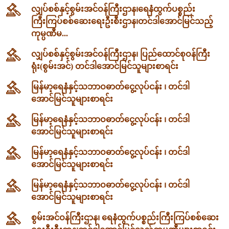
လျှပ်စစ်နှင့်စွမ်းအင်ဝန်ကြီးဌာန၊‌ရေနံထွက်ပစ္စည်း
ကြီးကြပ်စစ်ဆေးရေးဦးစီးဌာန၊တင်ဒါအောင်မြင်သည့်
ကုမ္ပဏီမ...
လျှပ်စစ်နှင့်စွမ်းအင်ဝန်ကြီးဌာန၊ ပြည်ထောင်စုဝန်ကြီး
ရုံး(စွမ်းအင်) တင်ဒါအောင်မြင်သူများစာရင်း
မြန်မာ့ရေနံနှင့်သဘာဝဓာတ်ငွေ့လုပ်ငန်း ၊ တင်ဒါ
အောင်မြင်သူများစာရင်း
မြန်မာ့ရေနံနှင့်သဘာဝဓာတ်ငွေ့လုပ်ငန်း ၊ တင်ဒါ
အောင်မြင်သူများစာရင်း
မြန်မာ့ရေနံနှင့်သဘာဝဓာတ်ငွေ့လုပ်ငန်း ၊ တင်ဒါ
အောင်မြင်သူများစာရင်း
မြန်မာ့ရေနံနှင့်သဘာဝဓာတ်ငွေ့လုပ်ငန်း ၊ တင်ဒါ
အောင်မြင်သူများစာရင်း
စွမ်းအင်ဝန်ကြီးဌာန၊ ရေနံထွက်ပစ္စည်းကြီးကြပ်စစ်ဆေး