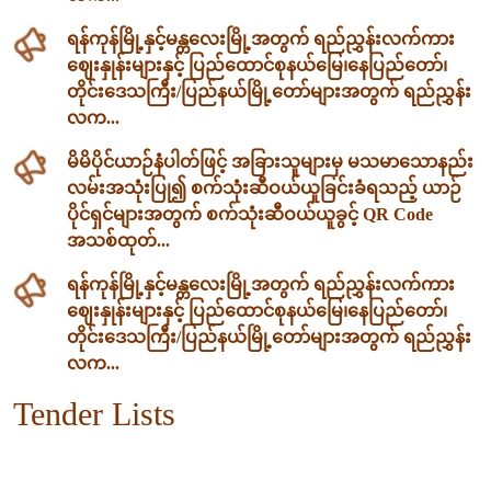
ရန်ကုန်မြို့နှင့်မန္တလေးမြို့အတွက် ရည်ညွှန်းလက်ကား
ဈေးနှုန်းများနှင့် ပြည်ထောင်စုနယ်မြေ၊နေပြည်တော်၊
တိုင်းဒေသကြီး/ပြည်နယ်မြို့တော်များအတွက် ရည်ညွှန်း
လက...
မိမိပိုင်ယာဉ်နံပါတ်ဖြင့် အခြားသူများမှ မသမာသောနည်း
လမ်းအသုံးပြု၍ စက်သုံးဆီဝယ်ယူခြင်းခံရသည့် ယာဉ်
ပိုင်ရှင်များအတွက် စက်သုံးဆီဝယ်ယူခွင့် QR Code
အသစ်ထုတ်...
ရန်ကုန်မြို့နှင့်မန္တလေးမြို့အတွက် ရည်ညွှန်းလက်ကား
ဈေးနှုန်းများနှင့် ပြည်ထောင်စုနယ်မြေ၊နေပြည်တော်၊
တိုင်းဒေသကြီး/ပြည်နယ်မြို့တော်များအတွက် ရည်ညွှန်း
လက...
Tender Lists