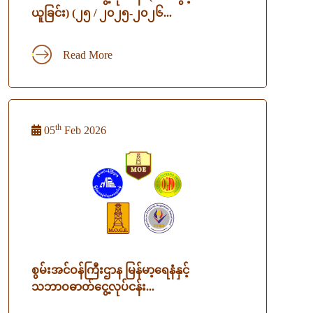
ယူခြင်း) (၂၅ / ၂၀၂၅-၂၀၂၆...
Read More
th
05
Feb 2026
စွမ်းအင်ဝန်ကြီးဌာန မြန်မာ့ရေနံနှင့်
သဘာဝဓာတ်ငွေ့လုပ်ငန်း...