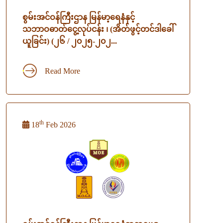
စွမ်းအင်ဝန်ကြီးဌာန မြန်မာ့ရေနံနှင့်
သဘာဝဓာတ်ငွေ့လုပ်ငန်း ၊ (အိတ်ဖွင့်တင်ဒါခေါ်
ယူခြင်း) (၂၆ / ၂၀၂၅-၂၀၂...
Read More
th
18
Feb 2026