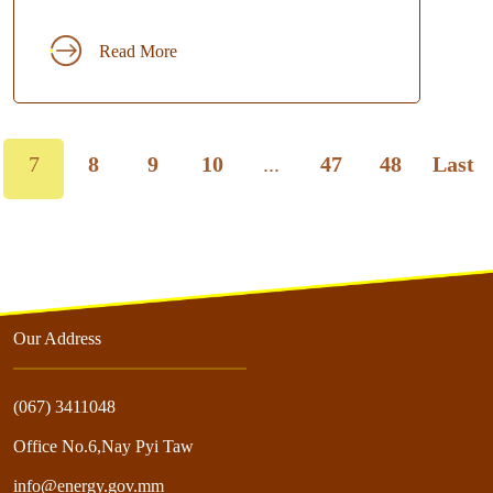
Read More
7
8
9
10
...
47
48
Last
Our Address
(067) 3411048
Office No.6,Nay Pyi Taw
info@energy.gov.mm