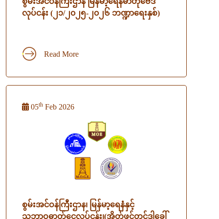
စွမ်းအင်ဝန်ကြီးဌာန မြန်မာ့ရေနံဓာတုဗေဒ
လုပ်ငန်း (၂၁/၂၀၂၅-၂၀၂၆ ဘဏ္ဍာရေးနှစ်)
Read More
th
05
Feb 2026
စွမ်းအင်ဝန်ကြီးဌာန၊ မြန်မာ့ရေနံနှင့်
သဘာဝဓာတ်ငွေ့လုပ်ငန်း၊(အိတ်ဖွင့်တင်ဒါခေါ်