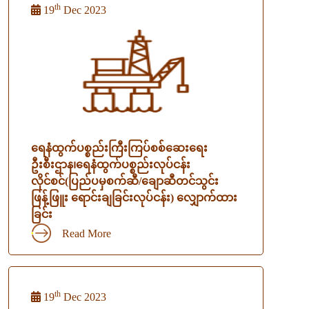
th
19
Dec 2023
ရေနံထွက်ပစ္စည်းကြီးကြပ်စစ်ဆေးရေး
ဦးစီးဌာန၊ရေနံထွက်ပစ္စည်းလုပ်ငန်း
လိုင်စင်(ပြည်ပမှစက်ဆီ/ချောဆီတင်သွင်း
ဖြန့်ဖြူး ရောင်းချခြင်းလုပ်ငန်း) လျှောက်ထား
ခြင်း
Read More
th
19
Dec 2023