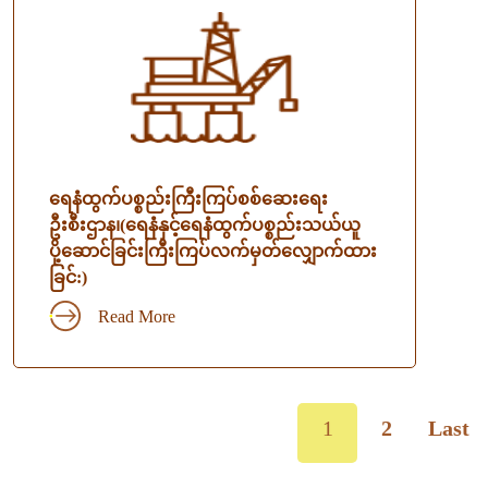
ရေနံထွက်ပစ္စည်းကြီးကြပ်စစ်ဆေးရေး
ဦးစီးဌာန၊(ရေနံနှင့်ရေနံထွက်ပစ္စည်းသယ်ယူ
ပို့ဆောင်ခြင်းကြီးကြပ်လက်မှတ်လျှောက်ထား
ခြင်:)
Read More
1
2
Last