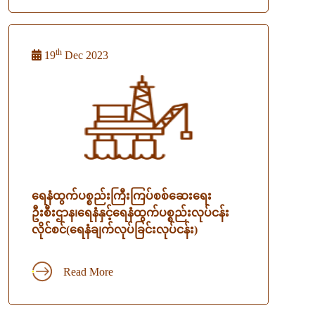
th
19
Dec 2023
ရေနံထွက်ပစ္စည်းကြီးကြပ်စစ်ဆေးရေး
ဦးစီးဌာန၊ရေနံနှင့်ရေနံထွက်ပစ္စည်းလုပ်ငန်း
လိုင်စင်(ရေနံချက်လုပ်ခြင်းလုပ်ငန်း)
Read More