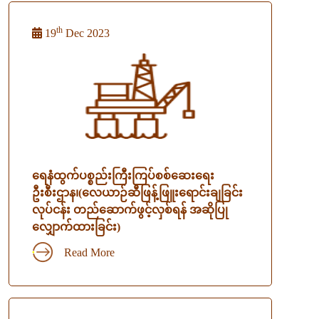
th
19
Dec 2023
ရေနံထွက်ပစ္စည်းကြီးကြပ်စစ်ဆေးရေး
ဦးစီးဌာန၊(လေယာဉ်ဆီဖြန့်ဖြူးရောင်းချခြင်း
လုပ်ငန်း တည်ဆောက်ဖွင့်လှစ်ရန် အဆိုပြု
လျှောက်ထားခြင်း)
Read More