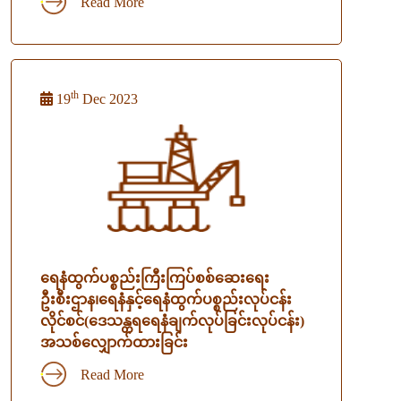
Read More
th
19
Dec 2023
ရေနံထွက်ပစ္စည်းကြီးကြပ်စစ်ဆေးရေး
ဦးစီးဌာန၊ရေနံနှင့်ရေနံထွက်ပစ္စည်းလုပ်ငန်း
လိုင်စင်(ဒေသန္တရရေနံချက်လုပ်ခြင်းလုပ်ငန်း)
အသစ်လျှောက်ထားခြင်း
Read More