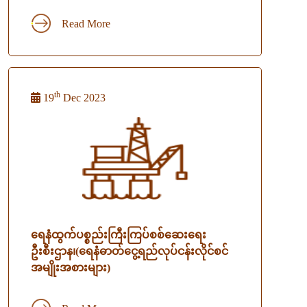
Read More
th
19
Dec 2023
ရေနံထွက်ပစ္စည်းကြီးကြပ်စစ်ဆေးရေး
ဦးစီးဌာန၊(ရေနံဓာတ်ငွေ့ရည်လုပ်ငန်းလိုင်စင်
အမျိုးအစားများ)