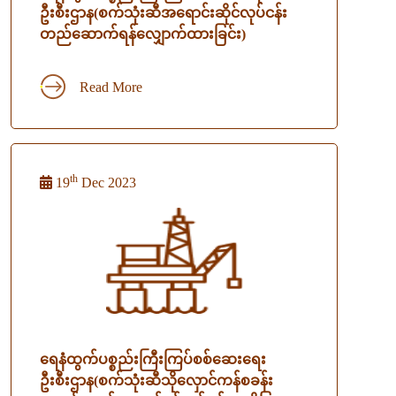
ဦးစီးဌာန(စက်သုံးဆီအရောင်းဆိုင်လုပ်ငန်း
တည်ဆောက်ရန်လျှောက်ထားခြင်း)
Read More
th
19
Dec 2023
ရေနံထွက်ပစ္စည်းကြီးကြပ်စစ်ဆေးရေး
ဦးစီးဌာန(စက်သုံးဆီသိုလှောင်ကန်စခန်း