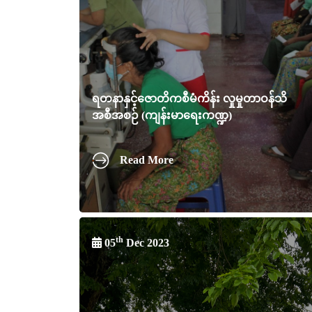
ရတနာနှင့်ဇောတိကစီမံကိန်း လှုမှုတာဝန်သိ
အစီအစဉ် (ကျန်းမာရေးကဏ္ဍ)
Read More
th
05
Dec 2023