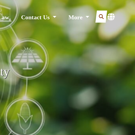
Law
Contact Us
More
ty