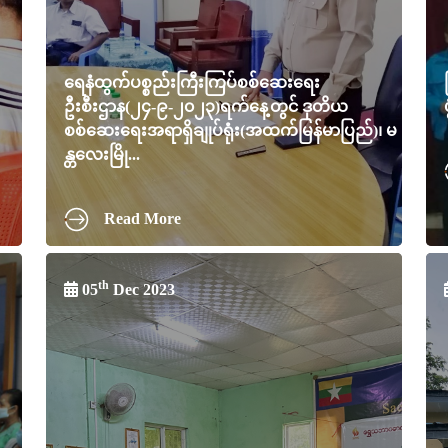
ရေနံထွက်ပစ္စည်းကြီးကြပ်စစ်ဆေးရေး
ဦးစီးဌာန(၂၄-၉-၂၀၂၃)ရက်နေ့တွင် ဒုတိယ
စစ်ဆေးရေးအရာရှိချုပ်ရုံး(အထက်မြန်မာပြည်)၊ မ
န္တလေးမြို...
Read More
th
05
Dec 2023