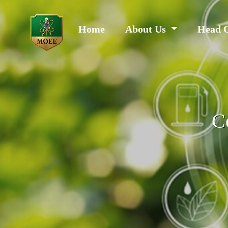
Home
About Us
Head 
C