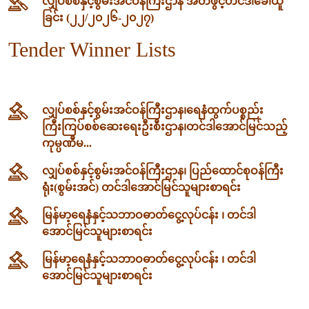
လျှပ်စစ်နှင့်စွမ်းအင်ဝန်ကြီးဌာန အိတ်ဖွင့်တင်ဒါခေါ်ယူ
ခြင်း (၂၂/၂၀၂၆-၂၀၂၇)
Tender Winner Lists
လျှပ်စစ်နှင့်စွမ်းအင်ဝန်ကြီးဌာန၊‌ရေနံထွက်ပစ္စည်း
ကြီးကြပ်စစ်ဆေးရေးဦးစီးဌာန၊တင်ဒါအောင်မြင်သည့်
ကုမ္ပဏီမ...
လျှပ်စစ်နှင့်စွမ်းအင်ဝန်ကြီးဌာန၊ ပြည်ထောင်စုဝန်ကြီး
ရုံး(စွမ်းအင်) တင်ဒါအောင်မြင်သူများစာရင်း
မြန်မာ့ရေနံနှင့်သဘာဝဓာတ်ငွေ့လုပ်ငန်း ၊ တင်ဒါ
အောင်မြင်သူများစာရင်း
မြန်မာ့ရေနံနှင့်သဘာဝဓာတ်ငွေ့လုပ်ငန်း ၊ တင်ဒါ
အောင်မြင်သူများစာရင်း