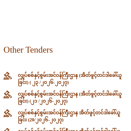
Other Tenders
လျှပ်စစ်နှင့်စွမ်းအင်ဝန်ကြီးဌာန (အိတ်ဖွင့်တင်ဒါခေါ်ယူ
ခြင်း) ( ၂၃ /၂၀၂၆-၂၀၂၇)
လျှပ်စစ်နှင့်စွမ်းအင်ဝန်ကြီးဌာန (အိတ်ဖွင့်တင်ဒါခေါ်ယူ
ခြင်း) (၂၁ /၂၀၂၆-၂၀၂၇)
လျှပ်စစ်နှင့်စွမ်းအင်ဝန်ကြီးဌာန အိတ်ဖွင့်တင်ဒါခေါ်ယူ
ခြင်း (20/၂၀၂၆-၂၀၂၇)