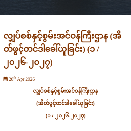
လျှပ်စစ်နှင့်စွမ်းအင်ဝန်ကြီးဌာန (အိ
တ်ဖွင့်တင်ဒါခေါ်ယူခြင်း) (၁ /
၂၀၂၆-၂၀၂၇)
th
28
Apr 2026
လျှပ်စစ်နှင့်စွမ်းအင်ဝန်ကြီးဌာန
(အိတ်ဖွင့်တင်ဒါခေါ်ယူခြင်း)
(၁ / ၂၀၂၆-၂၀၂၇)