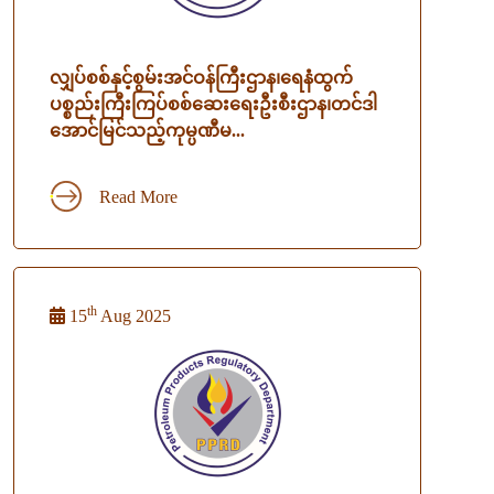
လျှပ်စစ်နှင့်စွမ်းအင်ဝန်ကြီးဌာန၊‌ရေနံထွက်
ပစ္စည်းကြီးကြပ်စစ်ဆေးရေးဦးစီးဌာန၊တင်ဒါ
အောင်မြင်သည့်ကုမ္ပဏီမ...
Read More
th
15
Aug 2025