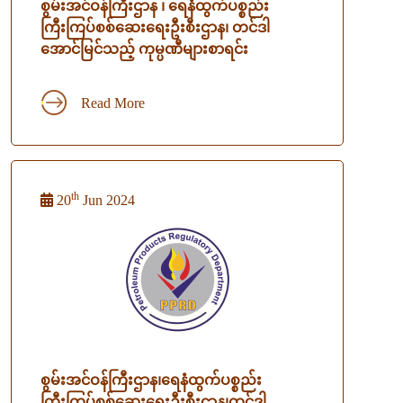
စွမ်းအင်ဝန်ကြီးဌာန ၊ ရေနံထွက်ပစ္စည်း
ကြီးကြပ်စစ်ဆေးရေးဦးစီးဌာန၊ တင်ဒါ
အောင်မြင်သည့် ကုမ္ပဏီများစာရင်း
Read More
th
20
Jun 2024
စွမ်းအင်ဝန်ကြီးဌာန၊ရေနံထွက်ပစ္စည်း
ကြီးကြပ်စစ်ဆေးရေးဦးစီးဌာန၊တင်ဒါ