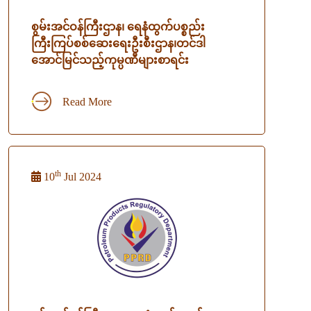
စွမ်းအင်ဝန်ကြီးဌာန၊ ရေနံထွက်ပစ္စည်း
ကြီးကြပ်စစ်ဆေးရေးဦးစီးဌာန၊တင်ဒါ
အောင်မြင်သည့်ကုမ္ပဏီများစာရင်း
Read More
th
10
Jul 2024