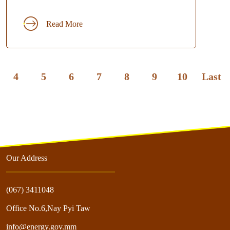
Read More
4
5
6
7
8
9
10
Last
Our Address
(067) 3411048
Office No.6,Nay Pyi Taw
info@energy.gov.mm