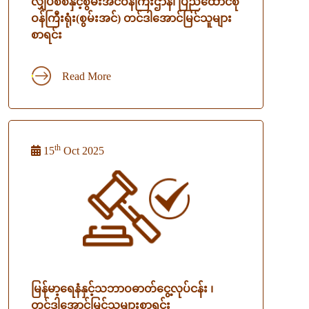
လျှပ်စစ်နှင့်စွမ်းအင်ဝန်ကြီးဌာန၊ ပြည်ထောင်စု
ဝန်ကြီးရုံး(စွမ်းအင်) တင်ဒါအောင်မြင်သူများ
စာရင်း
Read More
th
15
Oct 2025
မြန်မာ့ရေနံနှင့်သဘာဝဓာတ်ငွေ့လုပ်ငန်း ၊
တင်ဒါအောင်မြင်သူများစာရင်း