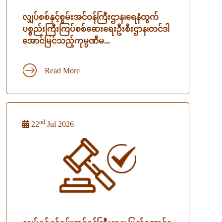
လျှပ်စစ်နှင့်စွမ်းအင်ဝန်ကြီးဌာန၊‌ရေနံထွက်
ပစ္စည်းကြီးကြပ်စစ်ဆေးရေးဦးစီးဌာန၊တင်ဒါ
အောင်မြင်သည့်ကုမ္ပဏီမ...
Read More
nd
22
Jul 2026