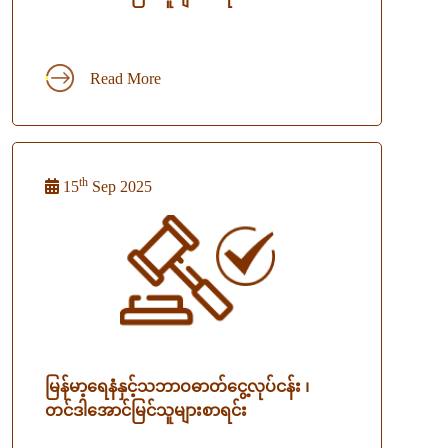
Read More
th
15
Sep 2025
မြန်မာ့ရေနံနှင့်သဘာဝဓာတ်ငွေ့လုပ်ငန်း ၊
တင်ဒါအောင်မြင်သူများစာရင်း