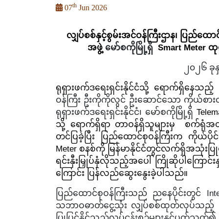
th
07
Jun 2026
လျှပ်စစ်နှင့်
စွမ်းအင်ဝန်ကြီးဌာန၊ ပြည်ထောင
အဖွဲ့
မော်စကိုမြို့ရှိ
Smart Meter ထု
၂၀၂၆ ခုနှ
ရုရှားဖက်ဒရေးရှင်းနိုင်ငံသို့ ရောက်ရှိနေသည့် 
ဝန်ကြီး
ဦးကိုကိုလွင် ဦးဆောင်သော
ကိုယ်စာ
ရုရှားဖက်ဒရေးရှင်းနိုင်ငံ၊ မော်စကိုမြို့ရှိ
Telem
သို့ ရောက်ရှိရာ တာဝန်ရှိသူများမှ စက်ရုံအတ
တင်ပြခဲ့ပြီး ပြည်ထောင်စုဝန်ကြီးက ကိုယ်ပ
Meter စနစ်ကို မြန်မာနိုင်ငံတွင်လက်ရှိအသုံး
ရင်းနှီးမြှုပ်နှံလိုသည့်အပေါ် ကြိုဆိုပါကြောင်
ကြောင်း ပြန်လည်ဆွေးနွေးခဲ့ပါသည်။
ပြည်ထောင်စုဝန်ကြီးသည် ညနေပိုင်းတွင်
In
သဘာဝဓာတ်ငွေ့သုံး လျှပ်စစ်ထုတ်လုပ်သည့် တာဘ
ပြုပြင်နိုင်သည့်လုပ်ငန်းစဉ်များနှင့်ပတ်