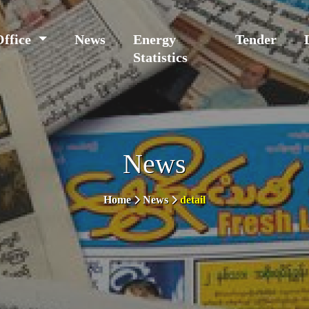
Office
News
Energy
Tender
Statistics
News
Home
News
detail