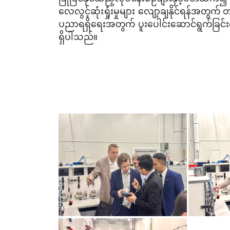
လေလွင့်ဆုံးရှုံးမှုများ လျော့ချနိုင်ရန်အတွက် 
ပညာရရှိရေးအတွက် ပူးပေါင်းဆောင်ရွက်ခြင်းတ
ရှိပါသည်။