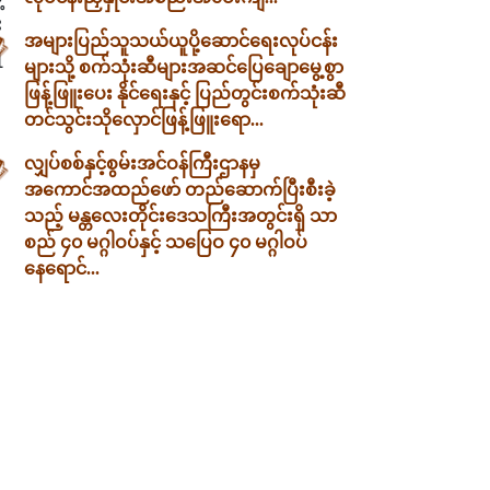
း
အများပြည်သူသယ်ယူပို့ဆောင်ရေးလုပ်ငန်း
ရ
များသို့ စက်သုံးဆီများအဆင်ပြေချောမွေ့စွာ
ဖြန့်ဖြူးပေး နိုင်ရေးနှင့် ပြည်တွင်းစက်သုံးဆီ
တင်သွင်းသိုလှောင်ဖြန့်ဖြူးရော...
လျှပ်စစ်နှင့်စွမ်းအင်ဝန်ကြီးဌာနမှ
အကောင်အထည်ဖော် တည်ဆောက်ပြီးစီးခဲ့
သည့် မန္တလေးတိုင်းဒေသကြီးအတွင်းရှိ သာ
စည် ၄၀ မဂ္ဂါဝပ်နှင့် သပြေဝ ၄၀ မဂ္ဂါဝပ်
နေရောင်...