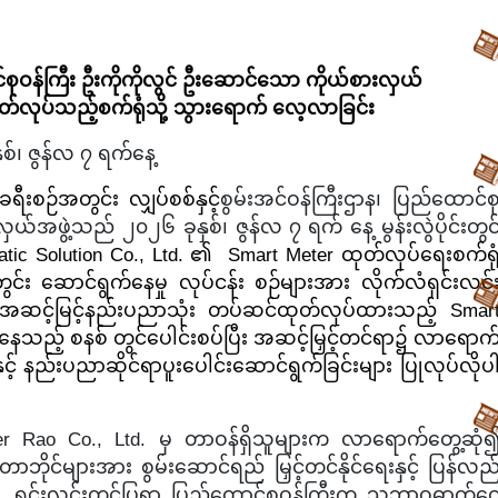
်စုဝန်ကြီး ဦးကိုကိုလွင် ဦးဆောင်သော ကိုယ်စားလှယ်
တ်လုပ်သည့်စက်ရုံသို့ သွားရောက် လေ့လာ
ခြင်း
စ်၊ ဇွန်လ ၇
ရက်နေ့
ခရီးစဉ်အတွင်း လျှပ်စစ်နှင့်
စွမ်းအင်ဝန်ကြီးဌာန၊ ပြည်ထောင်စ
းလှယ်အဖွဲ့သည်
၂၀၂၆ ခုနှစ်၊ ဇွန်လ
၇
ရက် နေ့
မွန်းလွဲပိုင်းတွင
atic Solution Co., Ltd. ၏ Smart Meter ထုတ်လုပ်ရေးစက်ရု
ွင်း ဆောင်ရွက်နေမှု လုပ်ငန်း စဉ်များအား လိုက်လံရှင်းလင်
ိုင်အဆင့်မြင့်နည်းပညာသုံး တပ်ဆင်ထုတ်လုပ်ထားသည့် Smar
ပြုနေသည့် စနစ် တွင်ပေါင်းစပ်ပြီး အဆင့်မြှင့်တင်ရာ၌ လာရောက
းနှင့် နည်းပညာဆိုင်ရာပူးပေါင်းဆောင်ရွက်ခြင်းများ ပြုလုပ်လိုပ
ter Rao Co., Ltd. မှ တာဝန်ရှိသူများက လာရောက်တွေ့ဆုံ
ိုင်များအား စွမ်းဆောင်ရည် မြှင့်တင်နိုင်ရေးနှင့် ပြန်လည
သက်၍ ရှင်းလင်းတင်ပြရာ ပြည်ထောင်စုဝန်ကြီးက သဘာဝဓာတ်ငွေ