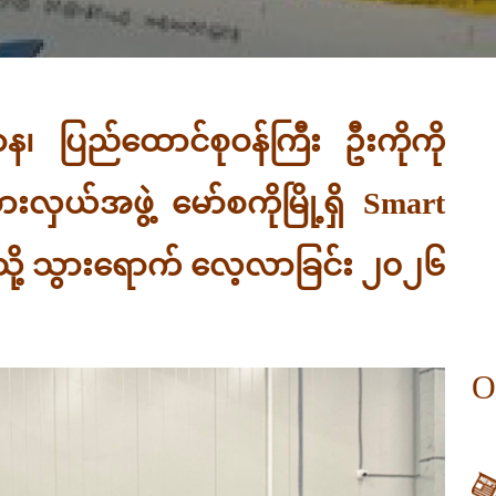
းဌာန၊ ပြည်ထောင်စုဝန်ကြီး ဦးကိုကို
ှယ်အဖွဲ့ မော်စကိုမြို့ရှိ Smart
သို့ သွားရောက် လေ့လာခြင်း ၂၀၂၆
O