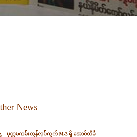
ther News
မုတ္တမကမ်းလွန်လုပ်ကွက် M-3 ရှိ အောင်သိင်္ခ