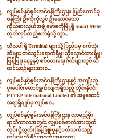
လျှပ်စစ်နှင့်စွမ်းအင်ဝန်ကြီးဌာန၊ ပြည်ထောင်စု
ဝန်ကြီး ဦးကိုကိုလွင် ဦးဆောင်သော
ကိုယ်စားလှယ်အဖွဲ့ မော်စကိုမြို့ရှိ Smart Meter
ထုတ်လုပ်သည့်စက်ရုံသို့ သွာ...
သီလဝါ ရှိ Terminal များသို့ ပြည်ပမှ စက်သုံး
ဆီများ တင်သွင်းရောက်ရှိမှု၊ သိုလှောင်ထားရှိမှု၊
ု
ဖြန့်ဖြူးနေမှုနှင့် စစ်ဆေးရေးဂိတ်များတွင် ဆီ
်
တင်ယာဉ်များအားစ...
ံ
း
လျှပ်စစ်နှင့်စွမ်းအင်ဝန်ကြီးဌာနနှင့် အကျိုးတူ
t
ပူးပေါင်းဆောင်ရွက်လျက်ရှိသည့် ထိုင်းနိုင်ငံ၊
်
PTTEP International Limited ၏ အမှုဆောင်
ါ
အရာရှိချုပ်မှ လျှပ်စစ...
လျှပ်စစ်နှင့်စွမ်းအင်ဝန်ကြီးဌာန လာမည့်မိုး
၍
ရာသီကာလအတွင်း လျှပ်စစ်ဓာတ်အားထုတ်
်
လုပ်၊ ပို့လွှတ်၊ ဖြန့်ဖြူးမှုနှင့်ပတ်သက်သည့်
့
လုပ်ငန်းညှိနှိုင်းအစည်းအဝေးကျ...