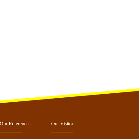
Our References
Our Visitor