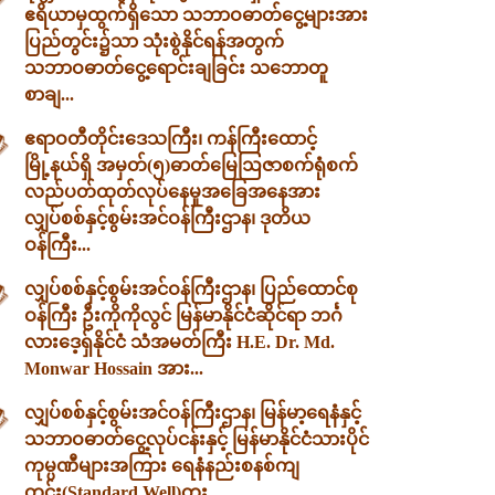
ဧရိယာမှထွက်ရှိသော သဘာဝဓာတ်ငွေ့များအား
ပြည်တွင်း၌သာ သုံးစွဲနိုင်ရန်အတွက်
သဘာဝဓာတ်ငွေ့ရောင်းချခြင်း သဘောတူ
စာချ...
ဧရာဝတီတိုင်းဒေသကြီး၊ ကန်ကြီးထောင့်
မြို့နယ်ရှိ အမှတ်(၅)ဓာတ်မြေဩဇာစက်ရုံစက်
လည်ပတ်ထုတ်လုပ်နေမှုအခြေအနေအား
လျှပ်စစ်နှင့်စွမ်းအင်ဝန်ကြီးဌာန၊ ဒုတိယ
ဝန်ကြီး...
လျှပ်စစ်နှင့်စွမ်းအင်ဝန်ကြီးဌာန၊ ပြည်ထောင်စု
ဝန်ကြီး ဦးကိုကိုလွင် မြန်မာနိုင်ငံဆိုင်ရာ ဘင်္ဂ
လားဒေ့ရှ်နိုင်ငံ သံအမတ်ကြီး H.E. Dr. Md.
Monwar Hossain အား...
လျှပ်စစ်နှင့်စွမ်းအင်ဝန်ကြီးဌာန၊ မြန်မာ့ရေနံနှင့်
သဘာဝဓာတ်ငွေ့လုပ်ငန်းနှင့် မြန်မာနိုင်ငံသားပိုင်
ကုမ္ပဏီများအကြား ရေနံနည်းစနစ်ကျ
တွင်း(Standard Well)တူး...