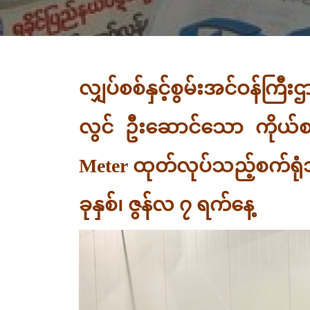
လျှပ်စစ်နှင့်စွမ်းအင်ဝန်ကြီ
လွင် ဦးဆောင်သော ကိုယ်စားလ
Meter ထုတ်လုပ်သည့်စက်ရုံ
ခုနှစ်၊ ဇွန်လ ၇ ရက်နေ့