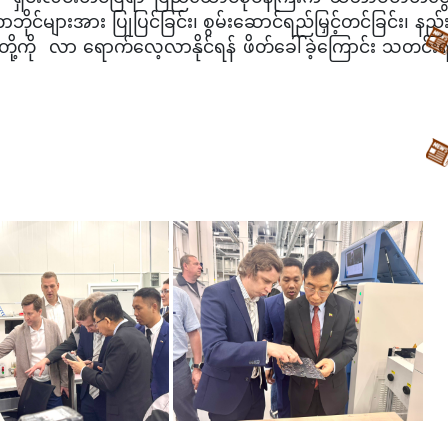
တာဘိုင်များအား ပြုပြင်ခြင်း၊ စွမ်းဆောင်ရည်မြှင့်တင်ခြင်း၊ နည်
ို့ကို လာ ရောက်လေ့လာနိုင်ရန် ဖိတ်ခေါ်ခဲ့ကြောင်း သတင်း