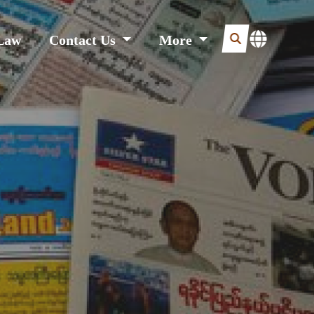
Law
Contact Us
More