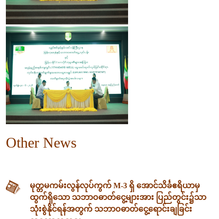
Other News
မုတ္တမကမ်းလွန်လုပ်ကွက် M-3 ရှိ အောင်သိင်္ခဧရိယာမှ
ထွက်ရှိသော သဘာဝဓာတ်ငွေ့များအား ပြည်တွင်း၌သာ
သုံးစွဲနိုင်ရန်အတွက် သဘာဝဓာတ်ငွေ့ရောင်းချခြင်း