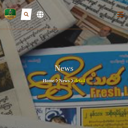
News
Home
News
detail