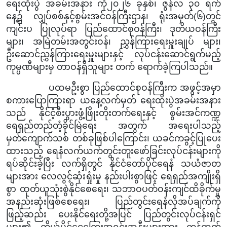
ရေးထိုးပွဲ အခမ်းအနား ကို
၂၀၂၆ ခုနှစ်၊ ဇွန်လ ၃၀ ရက်
နေ့
၌
လျှပ်စစ်နှင့်စွမ်းအင်ဝန်ကြီးဌာန၊ ရုံးအမှတ်(၆)တွင်
ကျင်းပ ပြုလုပ်ရာ ပြည်ထောင်စုဝန်ကြီး၊ ဒုတိယဝန်ကြီး
များ၊ အမြဲတမ်းအတွင်းဝန်၊ ညွှန်ကြားရေးမှူးချုပ် များ၊
ဦးဆောင်ညွှန်ကြားရေးမှူးများနှင့် လုပ်ငန်းဆောင်ရွက်မည့်
ကုမ္ပဏီများမှ
တာဝန်ရှိသူများ တက် ရောက်ခဲ့ကြပါသည်။
ပထမဦးစွာ ပြည်ထောင်စုဝန်ကြီးက အဖွင့်အမှာ
စကားပြောကြားရာ ယနေ့လက်မှတ် ရေးထိုးပွဲအခမ်းအနား
သည် နိုင်ငံ့စီးပွား
ဖွံ့ဖြိုးတိုးတက်ရေးနှင့် စွမ်းအင်ကဏ္ဍ
ရေရှည်တည်တံ့ခိုင်မြဲရေး အတွက် အရေးပါသည့်
မှတ်ကျောက်သစ်
တစ်ခုဖြစ်ပါကြောင်း၊ ယခင်ကခွင့်ပြုပေး
ထားသည့် ရေနံလက်ယက်တွင်းတူးဖော်ခြင်းလုပ်ငန်းများကို
ရပ်ဆိုင်းခဲ့ပြီး လက်ရှိတွင်
နိုင်ငံတော်ပိုင်ရေနံ သယံဇာတ
များအား လေလွင့်ဆုံးရှုံးမှု နည်းပါးစွာဖြင့် ရေရှည်အကျိုးရှိ
စွာ ထုတ်ယူသုံးစွဲနိုင်စေရေး၊ သဘာဝပတ်ဝန်းကျင်ထိခိုက်မှု
အနည်းဆုံးဖြစ်စေရေး၊ ပြည်တွင်းရေနံလိုအပ်ချက်ကို
ဖြည့်ဆည်း ပေးနိုင်ရေးတို့အပြင် ပြည်တွင်းလုပ်ငန်းရှင်
များ၏ ကိုယ်ပိုင်ငွေကြေးအရင်းအနှီးများအား ကုန်ထုတ်