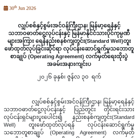
th
30
Jun 2026
လျှပ်စစ်နှင့်စွမ်းအင်ဝန်ကြီးဌာန၊ မြန်မာ့ရေနံနှင့်
သဘာဝဓာတ်ငွေ့လုပ်ငန်းနှင့် မြန်မာနိုင်ငံသားပိုင်ကုမ္ပဏီ
များအကြား ရေနံနည်းစနစ်ကျတွင်း(
Standard Well
)တူး
ဖော်ထုတ်လုပ်ခြင်းဆိုင်ရာ လုပ်ငန်းဆောင်ရွက်မှုသဘောတူ
စာချုပ် (
Operating Agreement
)
လက်မှတ်ရေးထိုးပွဲ
အခမ်းအနားကျင်းပ
၂၀၂
၆
ခုနှစ်၊
ဇွန်
လ
၃၀
ရက်
လျှပ်စစ်နှင့်စွမ်းအင်ဝန်ကြီးဌာန၊
မြန်မာ့ရေနံနှင့်
သဘာဝဓာတ်ငွေ့လုပ်ငန်းနှင့် ပြည်တွင်း တိုင်းရင်းသား
လုပ်ငန်းရှင်များပူးပေါင်း၍ နည်းစနစ်ကျတွင်း
(Standard
Well
)
တူးဖော်ထုတ်လုပ်ရန်
လုပ်ငန်းဆောင်ရွက်မှု
သဘောတူစာချုပ် (Operating Agreement) လက်မှတ်