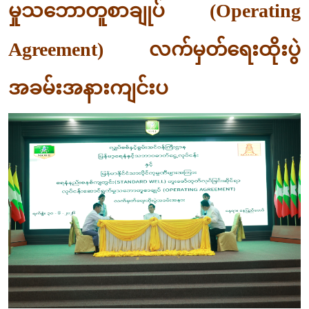
မှုသဘောတူစာချုပ် (Operating
Agreement) လက်မှတ်ရေးထိုးပွဲ
အခမ်းအနားကျင်းပ