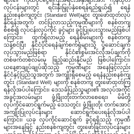
လုပ်ငန်းများတွင် ရင်းနှီးမြှုပ်နှံစေရန်ရည်ရွယ်၍ ရေနံ
နည်းစနစ်ကျတွင်း (Standard Well)များ တူးဖော်ထုတ်လုပ်
နိုင်ရန်အတွက် တင်ပြလာသည့်ကုမ္ပဏီများကို စနစ်တကျ
စိစစ်၍ လုပ်ငန်းလုပ်ကိုင် ခွင့်များ ခွင့်ပြုပေးသွားမည်ဖြစ်ပါ
ကြောင်း၊ ထွက်ရှိလာမည့် ရေနံစိမ်းများကို စနစ်တကျ
သန့်စင်ပြီး နိုင်ငံပိုင်ရေနံချက်စက်ရုံများသို့ ပို့ဆောင်ချက်
လုပ်သွားမည်ဖြစ်ရာ နိုင်ငံ၏စွမ်းအင်လိုအပ်ချက်ကို
တစ်ဖက်တစ်လမ်းမှ ဖြည့်ဆည်းနိုင်မည် ဖြစ်ပါကြောင်း၊
ယနေ့စာချုပ်ချုပ်ဆိုသည့် ကုမ္ပဏီများ အနေဖြင့်လည်း
နိုင်ငံနှင့်ပြည်သူအတွက် အကျိုးရှိစေမည့် ရေနံနည်းစနစ်ကျ
တွင်း (Standard Well) များကို စနစ်တကျ တူးဖော်ထုတ်ကြ
ရန်လိုအပ်ပါကြောင်း၊
ဒေသခံပြည်သူများ၏ အလုပ်အကိုင်
အခွင့်အလမ်းများ ဖွံ့ဖြိုးတိုးတက်လာစေရေး၊ မိမိတို့
လုပ်ကိုင်ဆောင်ရွက်မည့် ဒေသတွင်း ဖွံ့ဖြိုးတိုး တက်အောင်
အကျိုးပြုလုပ်ငန်းများ ဆောင်ရွက်ပေးရန်လိုအပ်ပါ
ကြောင်း၊ ယခု လုပ်ကိုင်ဆောင်ရွက် ခွင့်ရရှိသည့် ကုမ္ပဏီ
များအနေဖြင့် နည်းစနစ်ကျတွင်း တူးဖော်ခြင်းလုပ်ငန်းများ