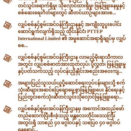
တင်သွင်းရောက်ရှိမှု၊ သိုလှောင်ထားရှိမှု၊ ဖြန့်ဖြူးနေမှုနှင့်
စစ်ဆေးရေးဂိတ်များတွင် ဆီတင်ယာဉ်များအားစ...
လျှပ်စစ်နှင့်စွမ်းအင်ဝန်ကြီးဌာနနှင့် အကျိုးတူပူးပေါင်း
ဆောင်ရွက်လျက်ရှိသည့် ထိုင်းနိုင်ငံ၊ PTTEP
International Limited ၏ အမှုဆောင်အရာရှိချုပ်မှ လျှပ်
စစ...
လျှပ်စစ်နှင့်စွမ်းအင်ဝန်ကြီးဌာန လာမည့်မိုးရာသီကာလ
အတွင်း လျှပ်စစ်ဓာတ်အားထုတ်လုပ်၊ ပို့လွှတ်၊ ဖြန့်ဖြူးမှု
နှင့်ပတ်သက်သည့် လုပ်ငန်းညှိနှိုင်းအစည်းအဝေးကျ...
အများပြည်သူသယ်ယူပို့ဆောင်ရေးလုပ်ငန်းများသို့ စက်
သုံးဆီများအဆင်ပြေချောမွေ့စွာဖြန့်ဖြူးပေး နိုင်ရေးနှင့်
ပြည်တွင်းစက်သုံးဆီတင်သွင်းသိုလှောင်ဖြန့်ဖြူးရော...
လျှပ်စစ်နှင့်စွမ်းအင်ဝန်ကြီးဌာနမှ အကောင်အထည်ဖော်
တည်ဆောက်ပြီးစီးခဲ့သည့် မန္တလေးတိုင်းဒေသကြီး
အတွင်းရှိ သာစည် ၄၀ မဂ္ဂါဝပ်နှင့် သပြေဝ ၄၀ မဂ္ဂါဝပ်
နေရောင်...