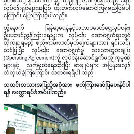
မှတစ်ဆင့် နိုင်ငံတကာ နှင့် ယှဉ်ပြိုင်လုပ်ကိုင်နိုင်သည့် ရေနံ
လုပ်ငန်းရှင်များအဖြစ် တိုးတက်လုပ်ဆောင်ကြရမည်ဖြစ်ပါ
ကြောင်း ပြောကြားခဲ့ပါသည်။
ထို့နောက် မြန်မာ့ရေနံနှင့်သဘာဝဓာတ်ငွေ့လုပ်ငန်း၊
ဦးဆောင်ညွှန်ကြားရေးမှူးက လုပ်ငန်း ဆောင်ရွက်ရာတွင်
လိုက်နာရမည့် စည်းကမ်းသတ်မှတ်ချက်များအား ရှင်းလင်း
တင်ပြပြီး လုပ်ငန်း ဆောင်ရွက်မှု သဘောတူစာချုပ်
(Operating Agreement)ကို လုပ်ငန်းဆောင်ရွက်မည့် ကုမ္ပဏီ
များနှင့် လက်မှတ်ရေးထိုးပြီး စာချုပ်များ အပြန်အလှန်
လဲလှယ်ခဲ့ကြကြောင်း သတင်းရရှိပါ သည်။
သတင်းစာသားအပြည့်အစုံအား ဖတ်ကြားဖော်ပြပေးနိုင်ပါ
ရန် မေတ္တာရပ်ခံအပ်ပါသည်။