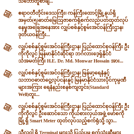
သဘောတူစာချ...
ဧရာဝတီတိုင်းဒေသကြီး၊ ကန်ကြီးထောင့်မြို့နယ်ရှိ
အမှတ်(၅)ဓာတ်မြေဩဇာစက်ရုံစက်လည်ပတ်ထုတ်လုပ်
နေမှုအခြေအနေအား လျှပ်စစ်နှင့်စွမ်းအင်ဝန်ကြီးဌာန၊
ဒုတိယဝန်ကြီး...
လျှပ်စစ်နှင့်စွမ်းအင်ဝန်ကြီးဌာန၊ ပြည်ထောင်စုဝန်ကြီး ဦး
ကိုကိုလွင် မြန်မာနိုင်ငံဆိုင်ရာ ဘင်္ဂလားဒေ့ရှ်နိုင်ငံ
သံအမတ်ကြီး H.E. Dr. Md. Monwar Hossain အား...
လျှပ်စစ်နှင့်စွမ်းအင်ဝန်ကြီးဌာန၊ မြန်မာ့ရေနံနှင့်
သဘာဝဓာတ်ငွေ့လုပ်ငန်းနှင့် မြန်မာနိုင်ငံသားပိုင်ကုမ္ပဏီ
များအကြား ရေနံနည်းစနစ်ကျတွင်း(Standard
Well)တူး...
လျှပ်စစ်နှင့်စွမ်းအင်ဝန်ကြီးဌာန၊ ပြည်ထောင်စုဝန်ကြီး ဦး
ကိုကိုလွင် ဦးဆောင်သော ကိုယ်စားလှယ်အဖွဲ့ မော်စကို
မြို့ရှိ Smart Meter ထုတ်လုပ်သည့်စက်ရုံသို့ သွာ...
သီလဝါ ရှိ Terminal များသို့ ပြည်ပမှ စက်သုံးဆီများ