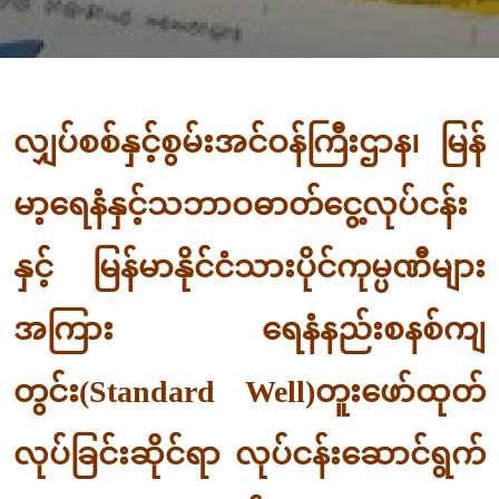
လျှပ်စစ်နှင့်စွမ်းအင်ဝန်ကြီးဌာန၊ မြန်
မာ့ရေနံနှင့်သဘာဝဓာတ်ငွေ့လုပ်ငန်း
နှင့် မြန်မာနိုင်ငံသားပိုင်ကုမ္ပဏီများ
အကြား ရေနံနည်းစနစ်ကျ
တွင်း(Standard Well)တူးဖော်ထုတ်
လုပ်ခြင်းဆိုင်ရာ လုပ်ငန်းဆောင်ရွက်