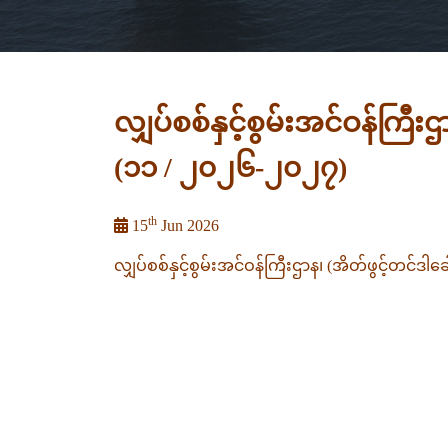
လျှပ်စစ်နှင့်စွမ်းအင်ဝန်ကြီးဌ
(၁၁ / ၂၀၂၆-၂၀၂၇)
th
15
Jun 2026
လျှပ်စစ်နှင့်စွမ်းအင်ဝန်ကြီးဌာန၊ (အိတ်ဖွင့်တင်ဒါ