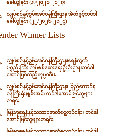
ခေါ်ယူခြင်း (20/၂၀၂၆-၂၀၂၇)
လျှပ်စစ်နှင့်စွမ်းအင်ဝန်ကြီးဌာန အိတ်ဖွင့်တင်ဒါ
ခေါ်ယူခြင်း (၂၂/၂၀၂၆-၂၀၂၇)
ender Winner Lists
လျှပ်စစ်နှင့်စွမ်းအင်ဝန်ကြီးဌာန၊‌ရေနံထွက်
ပစ္စည်းကြီးကြပ်စစ်ဆေးရေးဦးစီးဌာန၊တင်ဒါ
အောင်မြင်သည့်ကုမ္ပဏီမ...
လျှပ်စစ်နှင့်စွမ်းအင်ဝန်ကြီးဌာန၊ ပြည်ထောင်စု
ဝန်ကြီးရုံး(စွမ်းအင်) တင်ဒါအောင်မြင်သူများ
စာရင်း
မြန်မာ့ရေနံနှင့်သဘာဝဓာတ်ငွေ့လုပ်ငန်း ၊ တင်ဒါ
အောင်မြင်သူများစာရင်း
မြန်မာ့ရေနံနှင့်သဘာဝဓာတ်ငွေ့လုပ်ငန်း ၊ တင်ဒါ