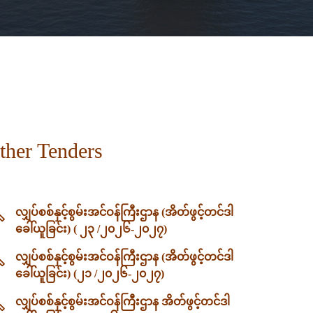
ther Tenders
လျှပ်စစ်နှင့်စွမ်းအင်ဝန်ကြီးဌာန (အိတ်ဖွင့်တင်ဒါ
ခေါ်ယူခြင်း) ( ၂၃ /၂၀၂၆-၂၀၂၇)
လျှပ်စစ်နှင့်စွမ်းအင်ဝန်ကြီးဌာန (အိတ်ဖွင့်တင်ဒါ
ခေါ်ယူခြင်း) (၂၁ /၂၀၂၆-၂၀၂၇)
လျှပ်စစ်နှင့်စွမ်းအင်ဝန်ကြီးဌာန အိတ်ဖွင့်တင်ဒါ