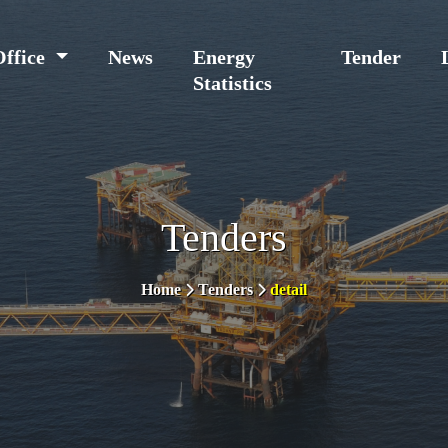
Office
News
Energy
Tender
Statistics
Tenders
Home
Tenders
detail