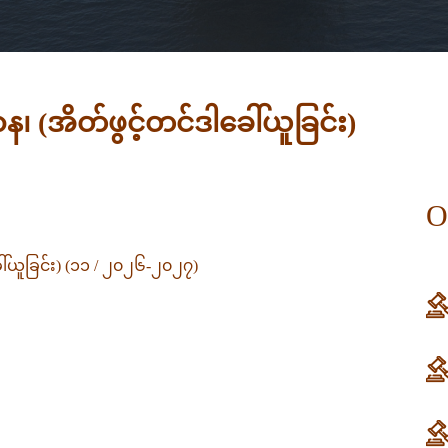
ာန၊ (အိတ်ဖွင့်တင်ဒါခေါ်ယူခြင်း)
O
ခေါ်ယူခြင်း) (၁၁ / ၂၀၂၆-၂၀၂၇)