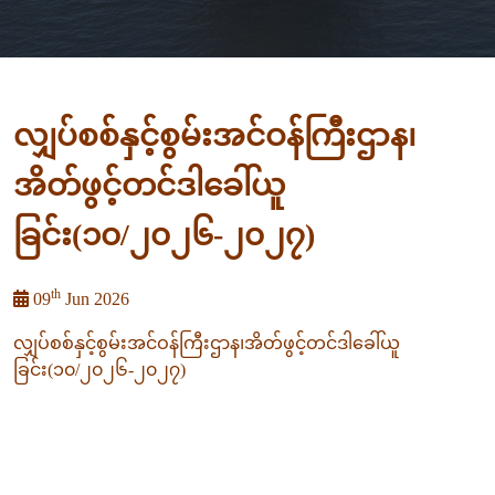
လျှပ်စစ်နှင့်စွမ်းအင်ဝန်ကြီးဌာန၊
အိတ်ဖွင့်တင်ဒါခေါ်ယူ
ခြင်း(၁၀/၂၀၂၆-၂၀၂၇)
th
09
Jun 2026
လျှပ်စစ်နှင့်စွမ်းအင်ဝန်ကြီးဌာန၊အိတ်ဖွင့်တင်ဒါခေါ်ယူ
ခြင်း(၁၀/၂၀၂၆-၂၀၂၇)