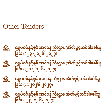
Other Tenders
လျှပ်စစ်နှင့်စွမ်းအင်ဝန်ကြီးဌာန (အိတ်ဖွင့်တင်ဒါခေါ်ယူ
ခြင်း) ( ၂၃ /၂၀၂၆-၂၀၂၇)
လျှပ်စစ်နှင့်စွမ်းအင်ဝန်ကြီးဌာန (အိတ်ဖွင့်တင်ဒါခေါ်ယူ
ခြင်း) (၂၁ /၂၀၂၆-၂၀၂၇)
လျှပ်စစ်နှင့်စွမ်းအင်ဝန်ကြီးဌာန အိတ်ဖွင့်တင်ဒါခေါ်ယူ
ခြင်း (20/၂၀၂၆-၂၀၂၇)
လျှပ်စစ်နှင့်စွမ်းအင်ဝန်ကြီးဌာန အိတ်ဖွင့်တင်ဒါခေါ်ယူ
ခြင်း (၂၂/၂၀၂၆-၂၀၂၇)