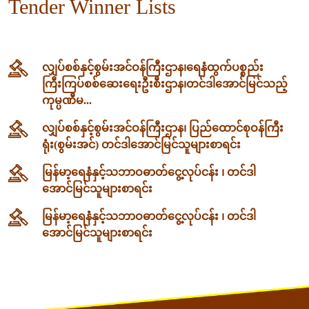
Tender Winner Lists
လျှပ်စစ်နှင့်စွမ်းအင်ဝန်ကြီးဌာန၊‌ရေနံထွက်ပစ္စည်း
ကြီးကြပ်စစ်ဆေးရေးဦးစီးဌာန၊တင်ဒါအောင်မြင်သည့်
ကုမ္ပဏီမ...
လျှပ်စစ်နှင့်စွမ်းအင်ဝန်ကြီးဌာန၊ ပြည်ထောင်စုဝန်ကြီး
ရုံး(စွမ်းအင်) တင်ဒါအောင်မြင်သူများစာရင်း
မြန်မာ့ရေနံနှင့်သဘာဝဓာတ်ငွေ့လုပ်ငန်း ၊ တင်ဒါ
အောင်မြင်သူများစာရင်း
မြန်မာ့ရေနံနှင့်သဘာဝဓာတ်ငွေ့လုပ်ငန်း ၊ တင်ဒါ
အောင်မြင်သူများစာရင်း