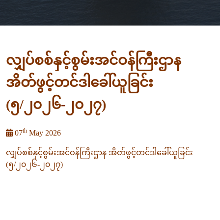
လျှပ်စစ်နှင့်စွမ်းအင်ဝန်ကြီးဌာန
အိတ်ဖွင့်တင်ဒါခေါ်ယူခြင်း
(၅/၂၀၂၆-၂၀၂၇)
th
07
May 2026
လျှပ်စစ်နှင့်စွမ်းအင်ဝန်ကြီးဌာန အိတ်ဖွင့်တင်ဒါခေါ်ယူခြင်း
(၅/၂၀၂၆-၂၀၂၇)