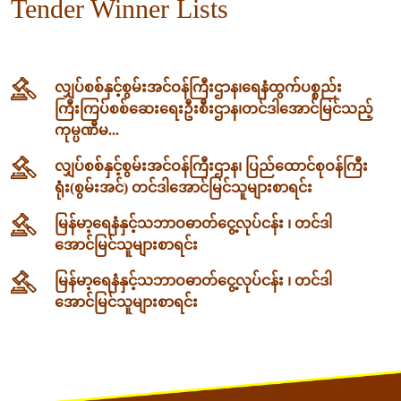
Tender Winner Lists
လျှပ်စစ်နှင့်စွမ်းအင်ဝန်ကြီးဌာန၊‌ရေနံထွက်ပစ္စည်း
ကြီးကြပ်စစ်ဆေးရေးဦးစီးဌာန၊တင်ဒါအောင်မြင်သည့်
ကုမ္ပဏီမ...
လျှပ်စစ်နှင့်စွမ်းအင်ဝန်ကြီးဌာန၊ ပြည်ထောင်စုဝန်ကြီး
ရုံး(စွမ်းအင်) တင်ဒါအောင်မြင်သူများစာရင်း
မြန်မာ့ရေနံနှင့်သဘာဝဓာတ်ငွေ့လုပ်ငန်း ၊ တင်ဒါ
အောင်မြင်သူများစာရင်း
မြန်မာ့ရေနံနှင့်သဘာဝဓာတ်ငွေ့လုပ်ငန်း ၊ တင်ဒါ
အောင်မြင်သူများစာရင်း