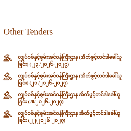
Other Tenders
လျှပ်စစ်နှင့်စွမ်းအင်ဝန်ကြီးဌာန (အိတ်ဖွင့်တင်ဒါခေါ်ယူ
ခြင်း) ( ၂၃ /၂၀၂၆-၂၀၂၇)
လျှပ်စစ်နှင့်စွမ်းအင်ဝန်ကြီးဌာန (အိတ်ဖွင့်တင်ဒါခေါ်ယူ
ခြင်း) (၂၁ /၂၀၂၆-၂၀၂၇)
လျှပ်စစ်နှင့်စွမ်းအင်ဝန်ကြီးဌာန အိတ်ဖွင့်တင်ဒါခေါ်ယူ
ခြင်း (20/၂၀၂၆-၂၀၂၇)
လျှပ်စစ်နှင့်စွမ်းအင်ဝန်ကြီးဌာန အိတ်ဖွင့်တင်ဒါခေါ်ယူ
ခြင်း (၂၂/၂၀၂၆-၂၀၂၇)