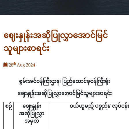
ဈေးနှုန်းအဆိုပြုလွှာအောင်မြင်
သူများစာရင်း
th
28
Aug 2024
စွမ်းအင်ဝန်ကြီးဌာန၊ ပြည်ထောင်စုဝန်ကြီးရုံး
ဈေးနှုန်းအဆိုပြုလွှာ
အောင်မြင်သူများစာရင်း
စဉ်
ဈေးနှုန်း
ဝယ်ယူမည့် ပစ္စည်း/ လုပ်ငန်း
အဆိုပြုလွှာ
အမှတ်