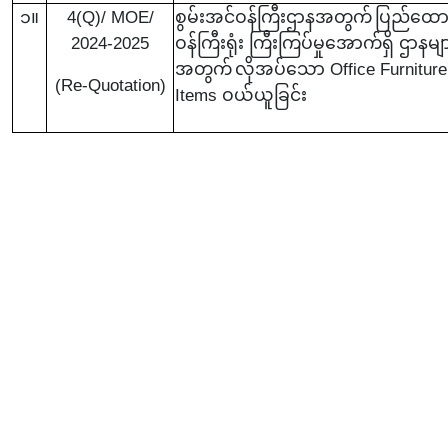
၁။
4(Q)/ MOE/
စွမ်းအင်ဝန်ကြီးဌာနအတွက်
ပြည်ထောင
2024-2025
ဝန်ကြီးရုံး ကြီးကြပ်မှုအောက်ရှိ ဌာနမျ
အတွက်
လိုအပ်သော Office Furniture
(Re-Quotation)
Items ဝယ်ယူခြင်း