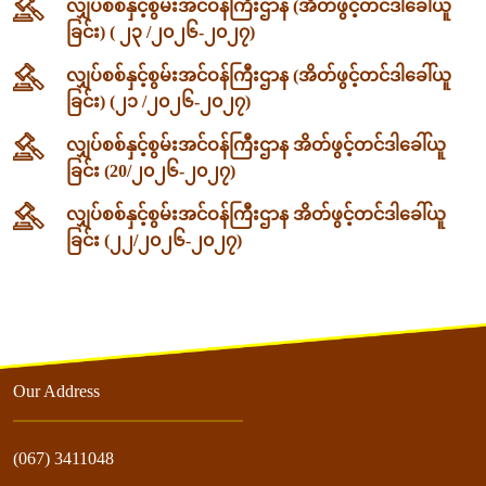
လျှပ်စစ်နှင့်စွမ်းအင်ဝန်ကြီးဌာန (အိတ်ဖွင့်တင်ဒါခေါ်ယူ
ခြင်း) ( ၂၃ /၂၀၂၆-၂၀၂၇)
လျှပ်စစ်နှင့်စွမ်းအင်ဝန်ကြီးဌာန (အိတ်ဖွင့်တင်ဒါခေါ်ယူ
ခြင်း) (၂၁ /၂၀၂၆-၂၀၂၇)
လျှပ်စစ်နှင့်စွမ်းအင်ဝန်ကြီးဌာန အိတ်ဖွင့်တင်ဒါခေါ်ယူ
ခြင်း (20/၂၀၂၆-၂၀၂၇)
လျှပ်စစ်နှင့်စွမ်းအင်ဝန်ကြီးဌာန အိတ်ဖွင့်တင်ဒါခေါ်ယူ
ခြင်း (၂၂/၂၀၂၆-၂၀၂၇)
Our Address
(067) 3411048