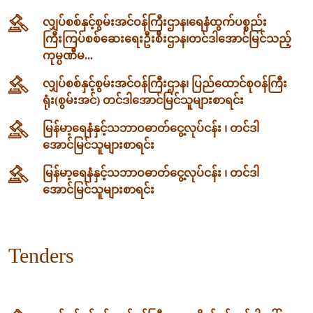
လျှပ်စစ်နှင့်စွမ်းအင်ဝန်ကြီးဌာန၊‌ရေနံထွက်ပစ္စည်း
ကြီးကြပ်စစ်ဆေးရေးဦးစီးဌာန၊တင်ဒါအောင်မြင်သည့်
ကုမ္ပဏီမ...
လျှပ်စစ်နှင့်စွမ်းအင်ဝန်ကြီးဌာန၊ ပြည်ထောင်စုဝန်ကြီး
ရုံး(စွမ်းအင်) တင်ဒါအောင်မြင်သူများစာရင်း
မြန်မာ့ရေနံနှင့်သဘာဝဓာတ်ငွေ့လုပ်ငန်း ၊ တင်ဒါ
အောင်မြင်သူများစာရင်း
မြန်မာ့ရေနံနှင့်သဘာဝဓာတ်ငွေ့လုပ်ငန်း ၊ တင်ဒါ
အောင်မြင်သူများစာရင်း
Tenders