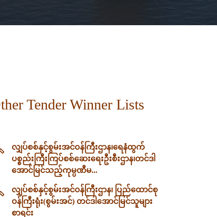
ther Tender Winner Lists
လျှပ်စစ်နှင့်စွမ်းအင်ဝန်ကြီးဌာန၊‌ရေနံထွက်
ပစ္စည်းကြီးကြပ်စစ်ဆေးရေးဦးစီးဌာန၊တင်ဒါ
အောင်မြင်သည့်ကုမ္ပဏီမ...
လျှပ်စစ်နှင့်စွမ်းအင်ဝန်ကြီးဌာန၊ ပြည်ထောင်စု
ဝန်ကြီးရုံး(စွမ်းအင်) တင်ဒါအောင်မြင်သူများ
စာရင်း