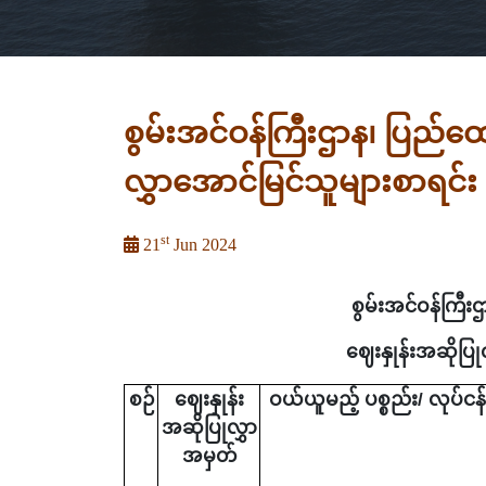
စွမ်းအင်ဝန်ကြီးဌာန၊ ပြည်ထော
လွှာအောင်မြင်သူများစာရင်း
st
21
Jun 2024
စွမ်းအင်ဝန်ကြီးဌ
ဈေးနှုန်းအဆိုပြုလ
စဉ်
ဈေးနှုန်း
ဝယ်ယူမည့် ပစ္စည်း/ လုပ်ငန်
အဆိုပြုလွှာ
အမှတ်