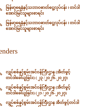
မြန်မာ့ရေနံနှင့်သဘာဝဓာတ်ငွေ့လုပ်ငန်း ၊ တင်ဒါ
အောင်မြင်သူများစာရင်း
မြန်မာ့ရေနံနှင့်သဘာဝဓာတ်ငွေ့လုပ်ငန်း ၊ တင်ဒါ
အောင်မြင်သူများစာရင်း
enders
လျှပ်စစ်နှင့်စွမ်းအင်ဝန်ကြီးဌာန (အိတ်ဖွင့်
တင်ဒါခေါ်ယူခြင်း) ( ၂၃ /၂၀၂၆-၂၀၂၇)
လျှပ်စစ်နှင့်စွမ်းအင်ဝန်ကြီးဌာန (အိတ်ဖွင့်
တင်ဒါခေါ်ယူခြင်း) (၂၁ /၂၀၂၆-၂၀၂၇)
လျှပ်စစ်နှင့်စွမ်းအင်ဝန်ကြီးဌာန အိတ်ဖွင့်တင်ဒါ