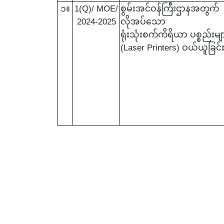
၁။
1(Q)/ MOE/
စွမ်းအင်ဝန်ကြီးဌာနအတွက်
2024-2025
လိုအပ်သော
ရုံးသုံး
စက်ကိရိယာ
ပစ္စည်းမျ
(
Laser Printers
) ဝယ်ယူခြင်