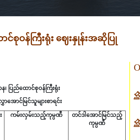
င်စုဝန်ကြီးရုံး ဈေးနှုန်းအဆိုပြု
O
ာန၊ ပြည်ထောင်စုဝန်ကြီးရုံး
ွှာ
အောင်မြင်သူများစာရင်း
း
ကမ်းလှမ်းသည့်ကုမ္ပဏီ
တင်ဒါအောင်မြင်သည့်
ကုမ္ပဏီ