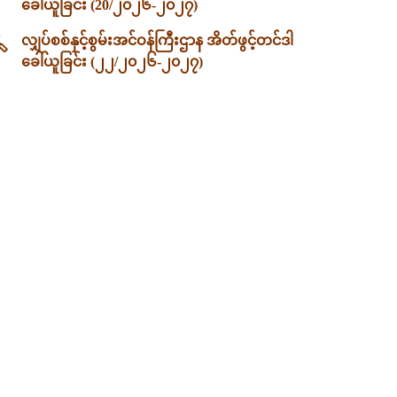
ခေါ်ယူခြင်း (20/၂၀၂၆-၂၀၂၇)
လျှပ်စစ်နှင့်စွမ်းအင်ဝန်ကြီးဌာန အိတ်ဖွင့်တင်ဒါ
ခေါ်ယူခြင်း (၂၂/၂၀၂၆-၂၀၂၇)