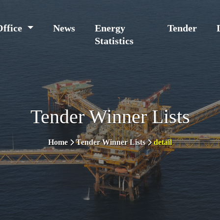
Office
News
Energy
Tender
Statistics
Tender Winner Lists
Home
Tender Winner Lists
detail