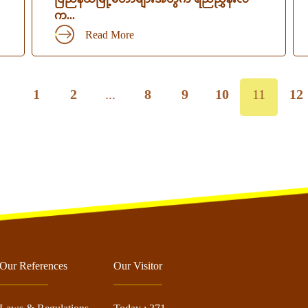
က...
Read More
1
2
...
8
9
10
11
12
Our References
Our Visitor