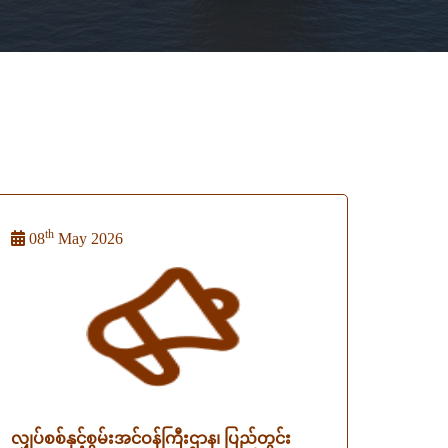
th
08
May 2026
လျှပ်စစ်နှင့်စွမ်းအင်ဝန်ကြီးဌာန၊ ပြည်တွင်း