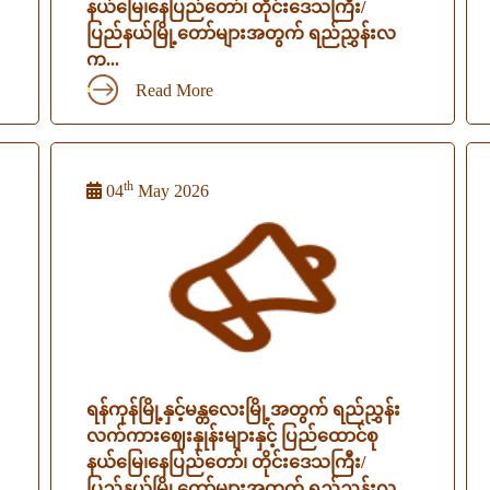
နယ်မြေ၊နေပြည်တော်၊ တိုင်းဒေသကြီး/
ပြည်နယ်မြို့တော်များအတွက် ရည်ညွှန်းလ
က...
Read More
th
04
May 2026
ရန်ကုန်မြို့နှင့်မန္တလေးမြို့အတွက် ရည်ညွှန်း
လက်ကားဈေးနှုန်းများနှင့် ပြည်ထောင်စု
နယ်မြေ၊နေပြည်တော်၊ တိုင်းဒေသကြီး/
ပြည်နယ်မြို့တော်များအတွက် ရည်ညွှန်းလ