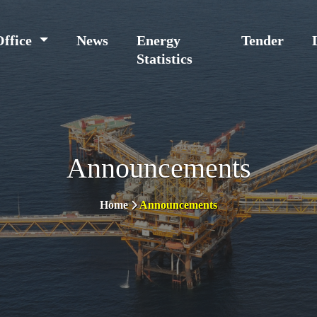
Office
News
Energy
Tender
Statistics
Announcements
Home
Announcements