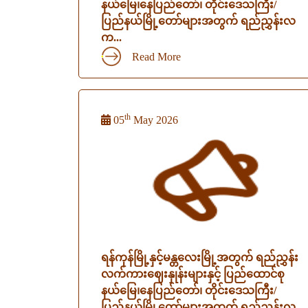
နယ်မြေ၊နေပြည်တော်၊ တိုင်းဒေသကြီး/
ပြည်နယ်မြို့တော်များအတွက် ရည်ညွှန်းလ
က...
Read More
th
05
May 2026
ရန်ကုန်မြို့နှင့်မန္တလေးမြို့အတွက် ရည်ညွှန်း
လက်ကားဈေးနှုန်းများနှင့် ပြည်ထောင်စု
နယ်မြေ၊နေပြည်တော်၊ တိုင်းဒေသကြီး/
ပြည်နယ်မြို့တော်များအတွက် ရည်ညွှန်းလ