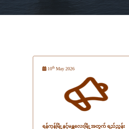
th
10
May 2026
ရန်ကုန်မြို့နှင့်မန္တလေးမြို့အတွက် ရည်ညွှန်း