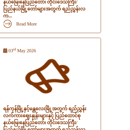
နယ်မြေ၊နေပြည်တော်၊ တိုင်းဒေသကြီး/
ပြည်နယ်မြို့တော်များအတွက် ရည်ညွှန်းလ
က...
Read More
rd
03
May 2026
ရန်ကုန်မြို့နှင့်မန္တလေးမြို့အတွက် ရည်ညွှန်း
လက်ကားဈေးနှုန်းများနှင့် ပြည်ထောင်စု
နယ်မြေ၊နေပြည်တော်၊ တိုင်းဒေသကြီး/
ပြည်နယ်မြို့တော်များအတွက် ရည်ညွှန်းလ