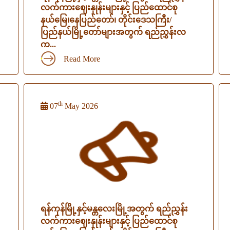
လက်ကားဈေးနှုန်းများနှင့် ပြည်ထောင်စု
နယ်မြေ၊နေပြည်တော်၊ တိုင်းဒေသကြီး/
ပြည်နယ်မြို့တော်များအတွက် ရည်ညွှန်းလ
က...
Read More
th
07
May 2026
ရန်ကုန်မြို့နှင့်မန္တလေးမြို့အတွက် ရည်ညွှန်း
လက်ကားဈေးနှုန်းများနှင့် ပြည်ထောင်စု