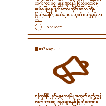
လက်ကားဈေးနှုန်းများနှင့် ပြည်ထောင်စု
နယ်မြေ၊နေပြည်တော်၊ တိုင်းဒေသကြီး/
ပြည်နယ်မြို့တော်များအတွက် ရည်ညွှန်းလ
က...
Read More
th
08
May 2026
ရန်ကုန်မြို့နှင့်မန္တလေးမြို့အတွက် ရည်ညွှန်း
လက်ကားဈေးနှုန်းများနှင့် ပြည်ထောင်စု